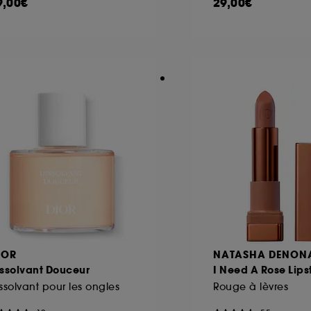
9,00€
29,00€
IOR
NATASHA DENON
issolvant Douceur
I Need A Rose Lips
ssolvant pour les ongles
Rouge à lèvres