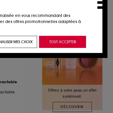
sonnalisée en vous recommandant des
ser des offres promotionnelles adaptées à
 de vous plaire via des publicités, y compris
NALISER MES CHOIX
TOUT ACCEPTER
e navigation, et de l'historique de vos
 de navigation sur notre site afin d’en
 les fraudes aux moyens de paiement et les
tractable
Offrez à votre peau un effet
ractable
sunkissed.
nctionnalités du site, tel que les cookies
us permettant d’accéder à votre compte lors
DÉCOUVRIR