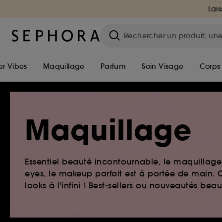
Lais
r Vibes
Maquillage
Parfum
Soin Visage
Corps
Maquillage
Essentiel beauté incontournable, le maquillage e
eyes, le makeup parfait est à portée de main. O
looks à l'infini ! Best-sellers ou nouveautés be