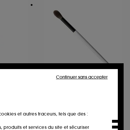
Continuer sans accepter
MAKEUP BY MARIO
 Brush
EF2 Brush
int
Pinceau pour les yeux
21
29,00€
ookies et autres traceurs, tels que des :
produits et services du site et sécuriser