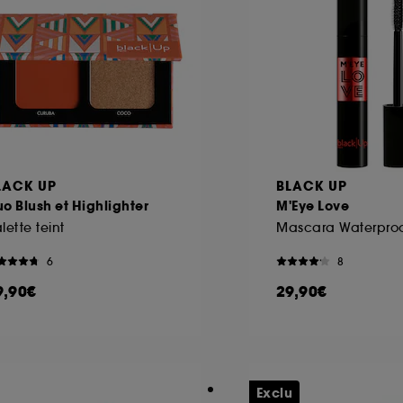
LACK UP
BLACK UP
o Blush et Highlighter
M'Eye Love
lette teint
6
8
9,90€
29,90€
Exclu