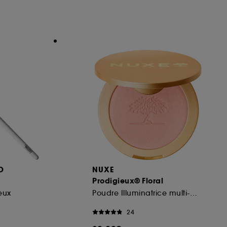
ous pouvez personnaliser vos choix concernant
cepter". Sephora pourra associer les
 personnelles collectées ou générées lors
ccepter". Voous pouvez à tout moment choisir
uez
ici
.
O
NUXE
Prodigieux® Floral
eux
Poudre Illuminatrice multi-usages
24