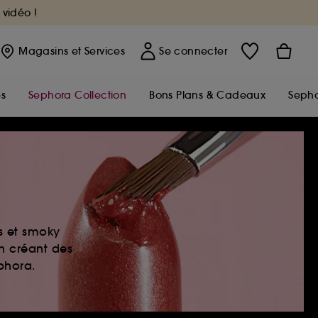
 vidéo !
Magasins
et Services
Se connecter
s
Sephora Collection
Bons Plans & Cadeaux
Sepho
es et smoky
en créant des
ephora.