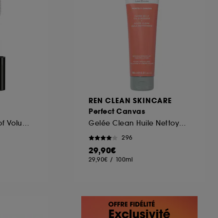
REN CLEAN SKINCARE
Perfect Canvas
Mascara Waterproof Volume et courbe
Gelée Clean Huile Nettoyante
296
29,90€
29,90€
/
100ml