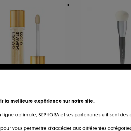
ATASHA DENONA
HUDA BEAUTY
olden Glimmer Gloss
Huda Beauty Base
oss repulpant scintillant
Pinceau base de te
ir la meilleure expérience sur notre site.
123
30
3,00€
33,00€
 ligne optimale, SEPHORA et ses partenaires utilisent des c
s pour vous permettre d’accéder aux différentes catégories, 