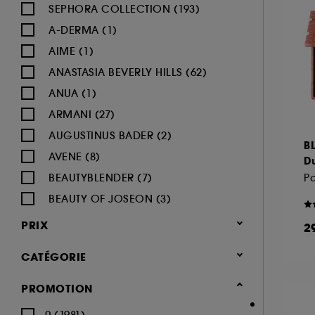
SEPHORA COLLECTION (193)
A-DERMA (1)
AIME (1)
ANASTASIA BEVERLY HILLS (62)
ANUA (1)
ARMANI (27)
AUGUSTINUS BADER (2)
B
AVENE (8)
Du
BEAUTYBLENDER (7)
Pa
BEAUTY OF JOSEON (3)
BENEFIT COSMETICS (97)
PRIX
2
BIODERMA (9)
CATÉGORIE
BLACK UP (33)
BOBBI BROWN (60)
Maquillage
PROMOTION
BYOMA (5)
-25% sur une sélection maquillage
0 (1981)