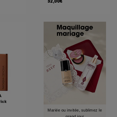
32,00€
A
tick
Mariée ou invitée, sublimez le
grand jour