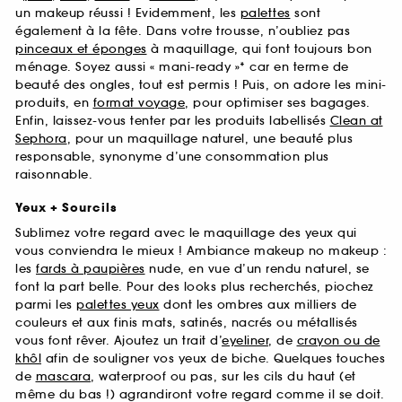
un makeup réussi ! Evidemment, les
palettes
sont
également à la fête. Dans votre trousse, n’oubliez pas
pinceaux et éponges
à maquillage, qui font toujours bon
ménage. Soyez aussi « mani-ready »* car en terme de
beauté des ongles, tout est permis ! Puis, on adore les mini-
produits, en
format voyage
, pour optimiser ses bagages.
Enfin, laissez-vous tenter par les produits labellisés
Clean at
Sephora
, pour un maquillage naturel, une beauté plus
responsable, synonyme d’une consommation plus
raisonnable.
Yeux + Sourcils
Sublimez votre regard avec le maquillage des yeux qui
vous conviendra le mieux ! Ambiance makeup no makeup :
les
fards à paupières
nude, en vue d’un rendu naturel, se
font la part belle. Pour des looks plus recherchés, piochez
parmi les
palettes yeux
dont les ombres aux milliers de
couleurs et aux finis mats, satinés, nacrés ou métallisés
vous font rêver. Ajoutez un trait d’
eyeliner
, de
crayon ou de
khôl
afin de souligner vos yeux de biche. Quelques touches
de
mascara
, waterproof ou pas, sur les cils du haut (et
même du bas !) agrandiront votre regard comme il se doit.