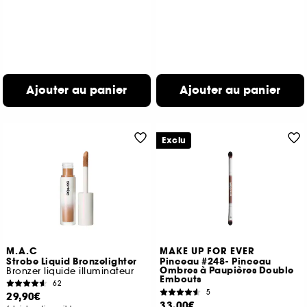
Ajouter au panier
Ajouter au panier
Exclu
M.A.C
MAKE UP FOR EVER
Strobe Liquid Bronzelighter
Pinceau #248- Pinceau
Ombres à Paupières Double
Bronzer liquide illuminateur
Embouts
62
5
29,90€
33,00€