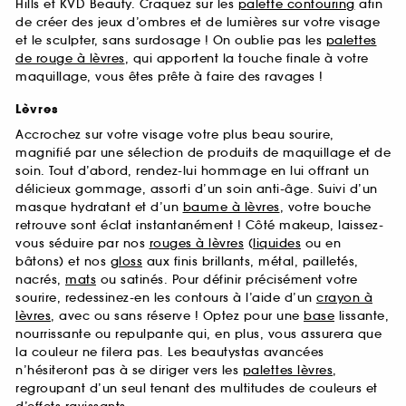
Hills et KVD Beauty. Craquez sur les
palette contouring
afin
de créer des jeux d’ombres et de lumières sur votre visage
et le sculpter, sans surdosage ! On oublie pas les
palettes
de rouge à lèvres
, qui apportent la touche finale à votre
maquillage, vous êtes prête à faire des ravages !
Lèvres
Accrochez sur votre visage votre plus beau sourire,
magnifié par une sélection de produits de maquillage et de
soin. Tout d’abord, rendez-lui hommage en lui offrant un
délicieux gommage, assorti d’un soin anti-âge. Suivi d’un
masque hydratant et d’un
baume à lèvres
, votre bouche
retrouve sont éclat instantanément ! Côté makeup, laissez-
vous séduire par nos
rouges à lèvres
(
liquides
ou en
bâtons) et nos
gloss
aux finis brillants, métal, pailletés,
nacrés,
mats
ou satinés. Pour définir précisément votre
sourire, redessinez-en les contours à l’aide d’un
crayon à
lèvres
, avec ou sans réserve ! Optez pour une
base
lissante,
nourrissante ou repulpante qui, en plus, vous assurera que
la couleur ne filera pas. Les beautystas avancées
n’hésiteront pas à se diriger vers les
palettes lèvres
,
regroupant d’un seul tenant des multitudes de couleurs et