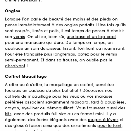
d’effets ravissants.
Ongles
Lorsque l’on parle de beauté des mains et des pieds on
pense immédiatement à des ongles parfaits ! Une fois qu’ils
sont coupés, limés et polis, il est temps de penser à choisir
son
vernis
. On utilise, bien sûr,
une base et un top-coat
pour une manucure qui dure. De temps en temps, on
applique
un soin
durcisseur, lissant, fortifiant ou nourrissant.
Pour être tranquille plus longtemps, optez pour
le vernis
semi-permanent
. Et dans sa trousse, on oublie pas le
dissolvant
!
Coffret Maquillage
A offrir ou à s’offrir, le maquillage en coffret, constitue
toujours un cadeau du plus bel effet ! Découvrez nos
coffrets de maquillage pour les yeux
où vos marques
préférées associent savamment mascara, fard à paupières,
crayon, eye-liner ou démaquillant. Vous trouverez aussi des
kits
, avec des produits full-size ou en format mini. Il y a
également des écrins élégants avec des
rouges à lèvres
et
des gloss à foison ainsi que des assortiments
pour le teint
,