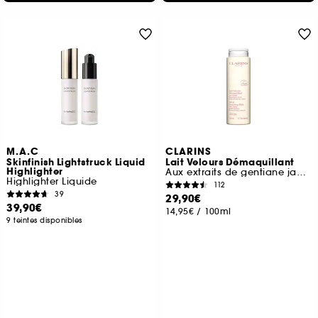
M.A.C
CLARINS
Skinfinish Lightstruck Liquid
Lait Velours Démaquillant
Highlighter
Aux extraits de gentiane jaune & mélisse des Alpes
Highlighter Liquide
112
39
29,90€
39,90€
14,95€
/
100ml
9 teintes disponibles