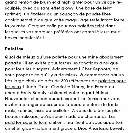
grand renfort de
blush
et d’
highlighter
pour un visage re-
sculpté, avec ou sans effet glowy. Une
base de teint
(primer), un fixateur
ou un soupçon de
poudre libre
contribueront à ce que votre maquillage reste intact toute
la journée. Craquez enfin pour nos
palettes teint
dans
lesquelles vos marques préférées ont compilé leurs must-
haves incontestés !
Palettes
Quoi de mieux qu’une
palette
pour une mine absolument
parfaite ! Il en existe pour toutes les fonctions ainsi que
pour tous les budgets, évidemment ! Chez Sephora, on
vous propose ce qu’il y a de mieux, à commencer par un
très large choix de près de 300 références de
palettes pour
les yeux
! Huda, Tarte, Charlotte Tilbury, Too Faced ou
encore Fenty Beauty subliment votre regard ébloui.
Nouveautés et incontournables sont ici réunis pour vous
inviter à plonger au cœur de la beauté autour de fards
mats, satinés, irisés ou pailletés. A vous de créer les plus
beaux makeups, qu’ils soient nude ou chamarrés. Les
palettes pour le teint
unifient, matifient ou vous apportent
un effet glowy notamment grâce à Dior, Anastasia Beverly