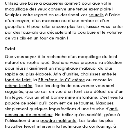
Utilisez une
base à paupières
(primer) pour que votre
maquillage des yeux conserve une tenue exemplaire !
Sculptez votre regard en re-dessinant vos
sourcils
à l’aide
d’un crayon, d’un mascara ou d’une ombre et d’un
goupillon. Et pour aller encore plus loin, laissez-vous tenter
par des
faux-cils
qui décupleront la courbure et le volume
de vos cils en un tour de main !
Teint
Que vous soyez à la recherche d'un maquillage du teint
naturel ou sophistiqué, Sephora vous propose sa sélection
pour réussir aisément un magnifique makeup, du plus
rapide au plus élaboré. Afin d’unifier, choisissez entre le
fond de teint
, la
BB crème, la CC crème
ou encore la
crème teintée
. Tous les degrés de couvrance vous sont
suggérés, que ce soit en vue d’un teint zéro défaut ou d’un
fini léger. Pour un effet bonne mine instantané, c’est vers la
poudre de soleil
qu’il convient de se tourner. Masquez
simplement quelques imperfections d’une touche d’
anti-
cernes ou de correcteur
. Ne brillez qu’en société, grâce à
l’utilisation d’une
poudre matifiante
. Les looks les plus
travaillés feront intervenir la technique du
contouring
, à