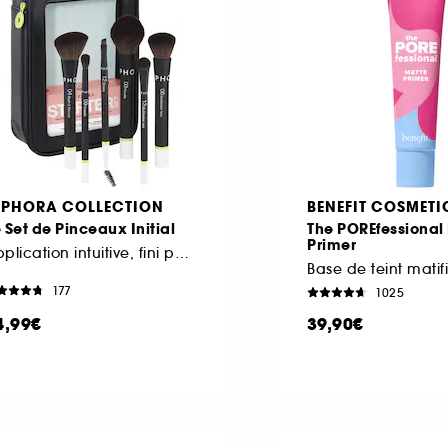
EPHORA COLLECTION
BENEFIT COSMETI
 Set de Pinceaux Initial
The POREfessional
Primer
Application intuitive, fini parfait
Base de teint matif
177
1025
4,99€
39,90€