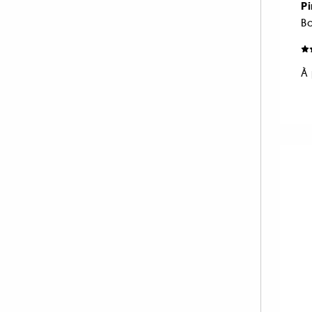
Pi
PAT McGRATH LABS (34)
PIXI (10)
PRADA (20)
À 
RARE BEAUTY (47)
REM BEAUTY (39)
REN CLEAN SKINCARE (1)
RITUALS (1)
RMS BEAUTY (9)
SEPHORA COLLECTION (1)
SHISEIDO (7)
SISLEY (57)
SOL DE JANEIRO (1)
SUMMER FRIDAYS (15)
SUNDAY RILEY (1)
TARTE (66)