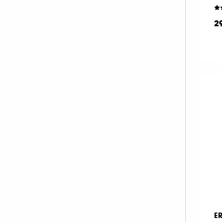
MAKE UP FOR EVER (67)
2
MANUCURIST (33)
MARIO BADESCU (1)
MERCI HANDY (2)
MERIT BEAUTY (19)
MILK MAKEUP (38)
MOROCCANOIL (1)
MY CLARINS (1)
NARS (47)
NATASHA DENONA (54)
NUDESTIX (11)
NUXE (8)
OLEHENRIKSEN (1)
ONESIZE (13)
E
OPI (54)