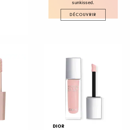
sunkissed.
DÉCOUVRIR
DIOR