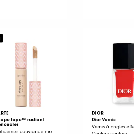
u
ARTE
DIOR
hape tape™ radiant
Dior Vernis
oncealer
Vernis à ongles eff
Anticernes couvrance moyenne et fini lumineux
Couleur couture