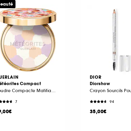
eauté
UERLAIN
DIOR
étéorites Compact
Diorshow
Poudre Compacte Matifiante Et Fixante
7
94
9,00€
35,00€