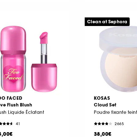
Clean at Sephora
OO FACED
KOSAS
ve Flush Blush
Cloud Set
ush Liquide Éclatant
Poudre fixante tein
41
2665
5,00€
38,00€