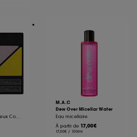
ous pouvez personnaliser vos choix concernant
cepter". Sephora pourra associer les
 personnelles collectées ou générées lors
ccepter". Voous pouvez à tout moment choisir
uez
ici
.
M.A.C
Dew Over Micellar Water
Recharge Palette Yeux Couleur Intense Longue Tenue
Eau micellaire
17,00€
À partir de
17,00€
/
100ml