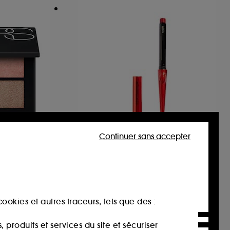
Continuer sans accepter
HOURGLASS
Confession Lipstick
Palette de fards à paupières
Rouge à lèvres
27
36,00€
ookies et autres traceurs, tels que des :
produits et services du site et sécuriser