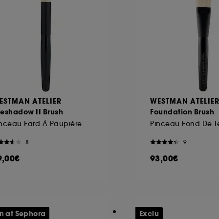
ESTMAN ATELIER
WESTMAN ATELIE
yeshadow II Brush
Foundation Brush
nceau Fard À Paupière
Pinceau Fond De Te
8
9
9,00€
93,00€
n at Sephora
Exclu