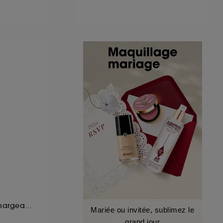
Rouge à lèvres rechargeable haute intensité ultra-fin
Mariée ou invitée, sublimez le
grand jour