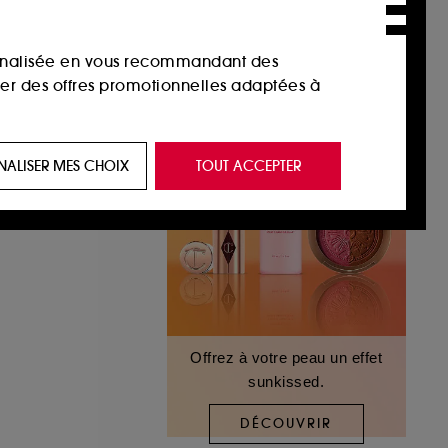
sonnalisée en vous recommandant des
ser des offres promotionnelles adaptées à
 de vous plaire via des publicités, y compris
NALISER MES CHOIX
TOUT ACCEPTER
e navigation, et de l'historique de vos
 de navigation sur notre site afin d’en
 les fraudes aux moyens de paiement et les
Offrez à votre peau un effet
sunkissed.
nctionnalités du site, tel que les cookies
us permettant d’accéder à votre compte lors
DÉCOUVRIR