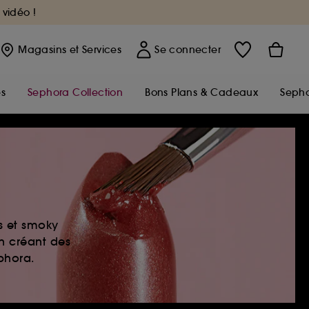
 vidéo !
Magasins
et Services
Se connecter
s
Sephora Collection
Bons Plans & Cadeaux
Sepho
es et smoky
en créant des
ephora.