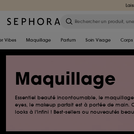
Lais
r Vibes
Maquillage
Parfum
Soin Visage
Corps
Maquillage
Essentiel beauté incontournable, le maquillage e
eyes, le makeup parfait est à portée de main. O
looks à l'infini ! Best-sellers ou nouveautés be