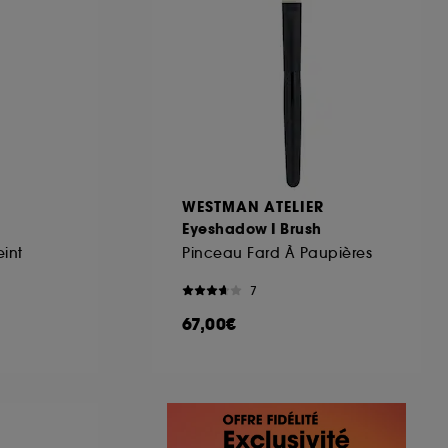
R
WESTMAN ATELIER
Eyeshadow I Brush
int
Pinceau Fard À Paupières
7
67,00€