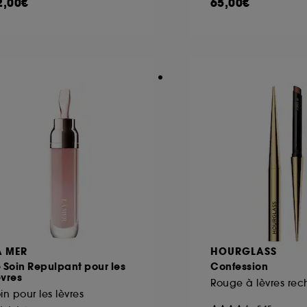
2,00€
65,00€
A MER
HOURGLASS
 Soin Repulpant pour les
Confession
vres
in pour les lèvres