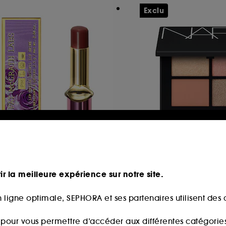
Exclu
AT MCGRATH LABS
NARS
p Fetish Divinyl
Quad Eyeshadow
aume à lèvres
ir la meilleure expérience sur notre site.
2
22
1,00€
54,00€
 ligne optimale, SEPHORA et ses partenaires utilisent des c
s pour vous permettre d’accéder aux différentes catégories, 