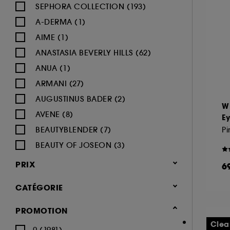
SEPHORA COLLECTION (193)
A-DERMA (1)
AIME (1)
ANASTASIA BEVERLY HILLS (62)
ANUA (1)
ARMANI (27)
AUGUSTINUS BADER (2)
W
AVENE (8)
E
BEAUTYBLENDER (7)
Pi
BEAUTY OF JOSEON (3)
BENEFIT COSMETICS (97)
PRIX
6
BIODERMA (9)
CATÉGORIE
BLACK UP (33)
BOBBI BROWN (60)
Maquillage
PROMOTION
BYOMA (5)
-25% sur une sélection maquillage
Clea
0 (1981)