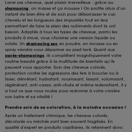
Laver ses cheveux, quel plaisir merveilleux : grâce au
des pages que vous avez consultées, de votre
shampoing
, on masse et ça mousse ! On profite alors d’un
navigation, et de l'historique de vos interactions.
instant de bien-être et de soin pour débarrasser le cuir
chevelu et les longueurs des impuretés tout en leur
Cookies de mesure d’audience :
ils nous
permettant de faire le plein des nutriments dont ils ont
permettent de réaliser des statistiques de
fréquentation et de navigation sur notre site afin
besoin. Adaptés à tous les types de cheveux, parmi les
d’en améliorer la performance.
produits à rincer, vous choisirez une version liquide ou
solide. Un
shampoing sec
en poudre, en mousse ou en
Cookies de sécurisation des paiements en ligne :
spray viendra vous dépanner au pied levé. Quant aux
ils nous permettent de lutter notamment contre les
après-shampoings
, ils complètent magnifiquement votre
fraudes aux moyens de paiement et les
routine beauté grâce à la multitude de bienfaits qu’ils
usurpations d’identité.
peuvent vous apporter. Soin des cheveux colorés,
protection contre les agressions des fers à boucler ou à
Cookies fonctionnels :
il s’agit de cookies
lisser, démêlant, hydratant, nourrissant, lissant, volumisant,
permettant l’affichage et/ou la fourniture de
régénérant, anti-casse, anti-chute et même redensifiant, il y
certaines fonctionnalités du site, tel que les
a tout ce que vous voulez pour redonner à votre crinière
cookies d’authentification qui sont utilisés afin de
son lustre et sa vitalité !
vous faire bénéficier de l’authentification
prolongée vous permettant d’accéder à votre
Prendre soin de sa coloration, à la moindre occasion !
compte lors de votre prochaine visite sur le site
Après un traitement chimique, les cheveux colorés,
sans saisir à nouveau votre identifiant et mot de
passe.
décolorés ou méchés sont bien souvent fragilisés. En
qualité d’expert en produits capillaires, ils retiennent donc