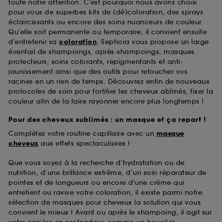
toute notre attention. C’est pourquoi nous avons choisi
pour vous de superbes kits de (dé)coloration, des sprays
A l'exception des cookies techniques, le dépôt et la
éclaircissants ou encore des soins nuanceurs de couleur.
lecture de ces traceurs requiert votre accord. Vous
Qu’elle soit permanente ou temporaire, il convient ensuite
pouvez personnaliser vos choix concernant le dépôt
d’entretenir sa
coloration
. Sephora vous propose un large
de ces cookies grâce au bouton "personnaliser mes
éventail de shampoings, après-shampoings, masques
choix" ci-dessous ou décider de "tout accepter".
protecteurs, soins colorants, repigmentants et anti-
Sephora pourra associer les informations de
jaunissement ainsi que des outils pour retoucher vos
navigation collectées par ces Cookies, pour les
racines en un rien de temps. Découvrez enfin de nouveaux
finalités acceptées, avec les données personnelles
protocoles de soin pour fortifier les cheveux abîmés, fixer la
collectées ou générées lors de votre activité en ligne
couleur afin de la faire rayonner encore plus longtemps !
ou en magasin. Pour refuser tous les cookies, cliques
sur "continuer sans accepter". Voous pouvez à tout
Pour des cheveux sublimés : un masque et ça repart !
moment choisir de retirer votrte consentement. Si vous
souhaitez obtenir plus d'information sur les cookies
Complétez votre routine capillaire avec un
masque
utilisés,
cliquez
ici
.
cheveux
aux effets spectaculaires !
Que vous soyez à la recherche d’hydratation ou de
nutrition, d’une brillance extrême, d’un soin réparateur de
pointes et de longueurs ou encore d'une crème qui
entretient ou ravive votre coloration, il existe parmi notre
sélection de masques pour cheveux la solution qui vous
convient le mieux ! Avant ou après le shampoing, il agit sur