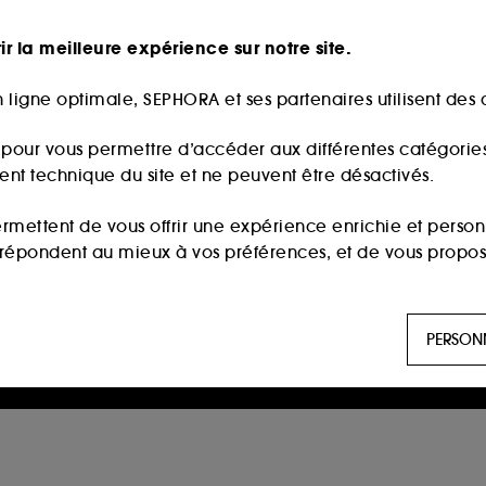
ir la meilleure expérience sur notre site.
 ligne optimale, SEPHORA et ses partenaires utilisent des c
s pour vous permettre d’accéder aux différentes catégories, 
ment technique du site et ne peuvent être désactivés.
ermettent de vous offrir une expérience enrichie et per
i répondent au mieux à vos préférences, et de vous propo
ls sont utilisés pour vous présenter du contenu susceptible
PERSON
aux, sur la base des pages que vous avez consultées, de votr
 permettent de réaliser des statistiques de fréquentation et