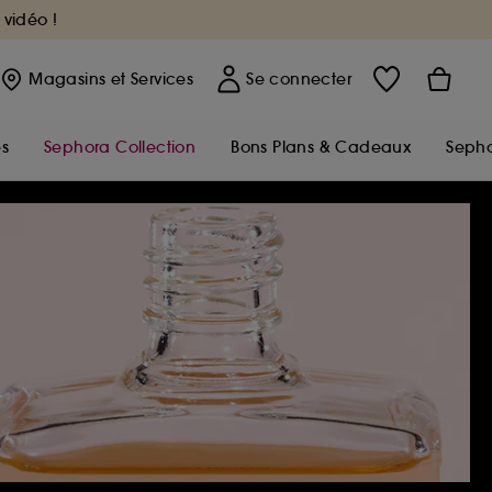
 vidéo !
Magasins
et Services
Se connecter
s
Sephora Collection
Bons Plans & Cadeaux
Sepho