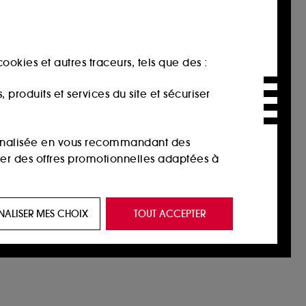
ookies et autres traceurs, tels que des :
produits et services du site et sécuriser
sonnalisée en vous recommandant des
ser des offres promotionnelles adaptées à
 de vous plaire via des publicités, y compris
NALISER MES CHOIX
TOUT ACCEPTER
e navigation, et de l'historique de vos
 de navigation sur notre site afin d’en