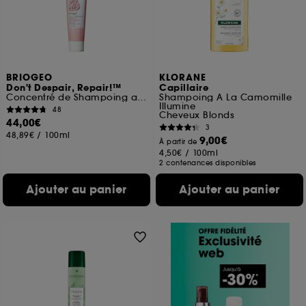
BRIOGEO
KLORANE
Don't Despair, Repair!™
Capillaire
Concentré de Shampoing au Riz
Shampoing A La Camomille
Illumine
48
Cheveux Blonds
44,00€
3
48,89€
/
100ml
9,00€
À partir de
4,50€
/
100ml
2 contenances disponibles
Ajouter au panier
Ajouter au panier