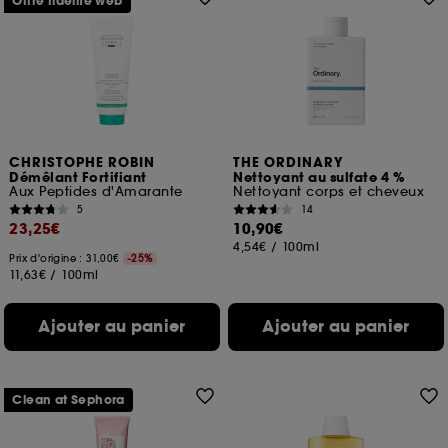
Offre fidélité web
CHRISTOPHE ROBIN
THE ORDINARY
Démêlant Fortifiant
Nettoyant au sulfate 4 %
Aux Peptides d'Amarante
Nettoyant corps et cheveux
5
14
23,25€
10,90€
4,54€
/
100ml
Prix d'origine : 31,00€
-25%
11,63€
/
100ml
Ajouter au panier
Ajouter au panier
Clean at Sephora