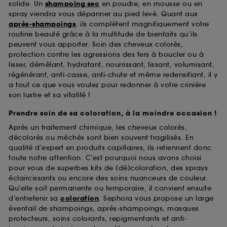
solide. Un
shampoing sec
en poudre, en mousse ou en
spray viendra vous dépanner au pied levé. Quant aux
après-shampoings
, ils complètent magnifiquement votre
routine beauté grâce à la multitude de bienfaits qu’ils
peuvent vous apporter. Soin des cheveux colorés,
protection contre les agressions des fers à boucler ou à
lisser, démêlant, hydratant, nourrissant, lissant, volumisant,
régénérant, anti-casse, anti-chute et même redensifiant, il y
a tout ce que vous voulez pour redonner à votre crinière
son lustre et sa vitalité !
Prendre soin de sa coloration, à la moindre occasion !
Après un traitement chimique, les cheveux colorés,
décolorés ou méchés sont bien souvent fragilisés. En
qualité d’expert en produits capillaires, ils retiennent donc
toute notre attention. C’est pourquoi nous avons choisi
pour vous de superbes kits de (dé)coloration, des sprays
éclaircissants ou encore des soins nuanceurs de couleur.
Qu’elle soit permanente ou temporaire, il convient ensuite
d’entretenir sa
coloration
. Sephora vous propose un large
éventail de shampoings, après-shampoings, masques
protecteurs, soins colorants, repigmentants et anti-