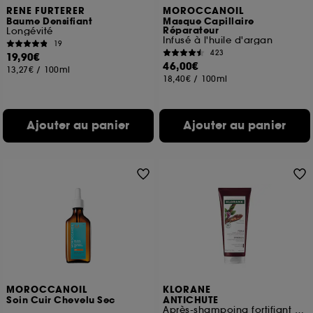
RENE FURTERER
MOROCCANOIL
Baume Densifiant
Masque Capillaire
Réparateur
Longévité
Infusé à l'huile d'argan
19
423
19,90€
46,00€
13,27€
/
100ml
18,40€
/
100ml
Ajouter au panier
Ajouter au panier
MOROCCANOIL
KLORANE
Soin Cuir Chevelu Sec
ANTICHUTE
Après-shampoing fortifiant et stimulant à la quinine