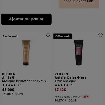
chaque exposition.
Ajouter au panier
Exclu web
Offre web
REDKEN
REDKEN
All Soft
Acidic Color Gloss
Masque hydratant cheveux secs et rêches
1Min Masque
20
2
43,00€
37,42€
17,20€
/
100ml
Prix d'origine : 49,90€
-25%
14,97€
/
100ml