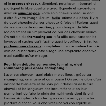
et le
masque cheveux
démêlent, nourrissent, réparent et
protègent la fibre capillaire avec légèreté et savoir-faire !
Avec ou
sans rinçage
, votre soin cheveux idéal se doit
d’être à votre image. Serum,
huile
, crème ou lotion, il y a
de quoi chouchouter ses cheveux à foison ! Parlons aussi
de teinture ou de
coloration
, pour changer de tête
radicalement ou simplement couvrir des cheveux blancs.
On raffole du
s
hampoing sec
, très utile pour espacer les
lavages et sachez qu’il facilite aussi le coiffage. Enfin, les
parfums pour cheveux
complèteront votre routine beauté
afin de laisser dans votre sillage une empreinte olfactive
aussi subtile qu’un mirage.
Pour bien débuter sa journée, le matin, c’est
shampoing plus après-shampoing !
Laver ses cheveux, quel plaisir merveilleux : grâce au
shampoing
, on masse et ça mousse ! On profite alors d’un
instant de bien-être et de soin pour débarrasser le cuir
chevelu et les longueurs des impuretés tout en leur
permettant de faire le plein des nutriments dont ils ont
besoin. Adaptés à tous les types de cheveux, parmi les
produits à rincer, vous choisirez une version liquide ou