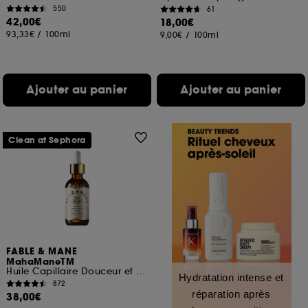
550
61
42,00€
18,00€
93,33€
/
100ml
9,00€
/
100ml
Ajouter au panier
Ajouter au panier
Clean at Sephora
FABLE & MANE
MahaManeTM
Huile Capillaire Douceur et Brillance
Hydratation intense et
872
réparation après
38,00€