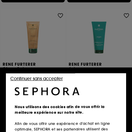
RENE FURTERER
RENE FURTERER
Okara Color
Astera
Shampooing Eclat
Shampooing apaisant fraîcheur
Continuer sans accepter
20
1
16,00€
16,00€
8,00€
/
100ml
8,00€
/
100ml
Nous utilisons des cookies afin de vous offrir la
Ajouter au panier
Ajouter au panier
meilleure expérience sur notre site.
Afin de vous offrir une expérience d’achat en ligne
optimale, SEPHORA et ses partenaires utilisent des