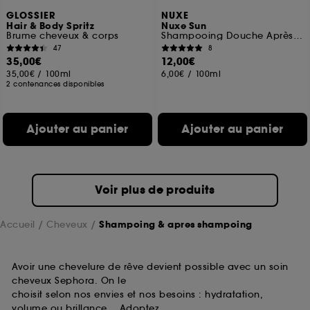
GLOSSIER
NUXE
Hair & Body Spritz
Nuxe Sun
Brume cheveux & corps
Shampooing Douche Après-Soleil
47
8
35,00€
12,00€
35,00€
/
100ml
6,00€
/
100ml
2 contenances disponibles
Ajouter au panier
Ajouter au panier
Voir plus de produits
Accueil
Cheveux
Shampoing & apres shampoing
Avoir une chevelure de rêve devient possible avec un soin
cheveux Sephora. On le
choisit selon nos envies et nos besoins : hydratation,
volume ou brillance… Adoptez