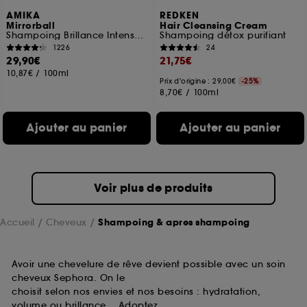
AMIKA
REDKEN
Mirrorball
Hair Cleansing Cream
Shampoing Brillance Intense & Antioxydant
Shampoing détox purifiant
1226
24
29,90€
21,75€
10,87€
/
100ml
Prix d'origine : 29,00€
-25%
8,70€
/
100ml
Ajouter au panier
Ajouter au panier
Voir plus de produits
Accueil
Cheveux
Shampoing & apres shampoing
Avoir une chevelure de rêve devient possible avec un soin
cheveux Sephora. On le
choisit selon nos envies et nos besoins : hydratation,
volume ou brillance… Adoptez