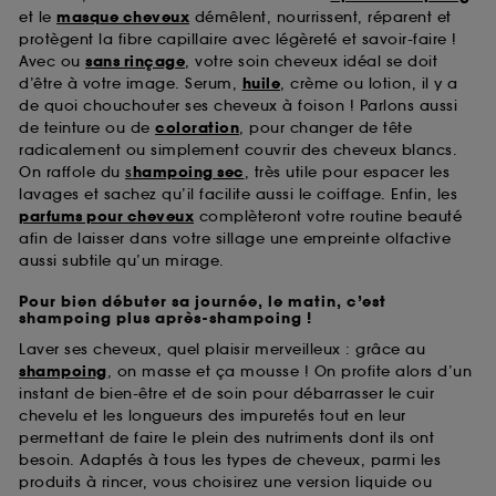
et le
masque cheveux
démêlent, nourrissent, réparent et
protègent la fibre capillaire avec légèreté et savoir-faire !
Avec ou
sans rinçage
, votre soin cheveux idéal se doit
d’être à votre image. Serum,
huile
, crème ou lotion, il y a
de quoi chouchouter ses cheveux à foison ! Parlons aussi
de teinture ou de
coloration
, pour changer de tête
radicalement ou simplement couvrir des cheveux blancs.
On raffole du
s
hampoing sec
, très utile pour espacer les
lavages et sachez qu’il facilite aussi le coiffage. Enfin, les
parfums pour cheveux
complèteront votre routine beauté
afin de laisser dans votre sillage une empreinte olfactive
aussi subtile qu’un mirage.
Pour bien débuter sa journée, le matin, c’est
shampoing plus après-shampoing !
Laver ses cheveux, quel plaisir merveilleux : grâce au
shampoing
, on masse et ça mousse ! On profite alors d’un
instant de bien-être et de soin pour débarrasser le cuir
chevelu et les longueurs des impuretés tout en leur
permettant de faire le plein des nutriments dont ils ont
besoin. Adaptés à tous les types de cheveux, parmi les
produits à rincer, vous choisirez une version liquide ou