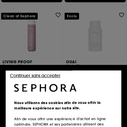
Clean at Sephora
Exclu
LIVING PROOF
OUAI
Restore Shampoo
Hair Gloss
Shampoing revitalisant
Soin éclat sous la douche
Continuer sans accepter
138
1427
34,00€
37,00€
14,41€
/
100ml
20,90€
/
100ml
Nous utilisons des cookies afin de vous offrir la
Ajouter au panier
Ajouter au panier
meilleure expérience sur notre site.
Afin de vous offrir une expérience d’achat en ligne
optimale, SEPHORA et ses partenaires utilisent des