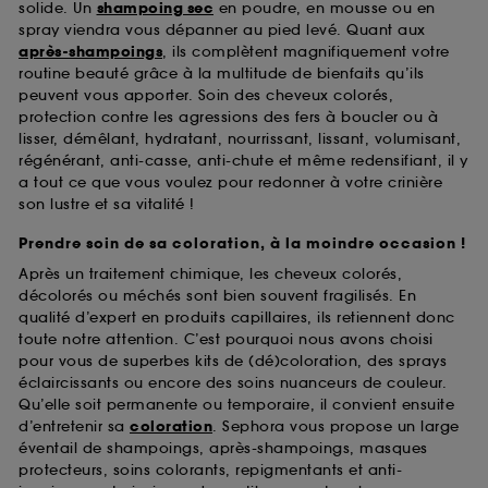
solide. Un
shampoing sec
en poudre, en mousse ou en
spray viendra vous dépanner au pied levé. Quant aux
après-shampoings
, ils complètent magnifiquement votre
routine beauté grâce à la multitude de bienfaits qu’ils
peuvent vous apporter. Soin des cheveux colorés,
protection contre les agressions des fers à boucler ou à
lisser, démêlant, hydratant, nourrissant, lissant, volumisant,
régénérant, anti-casse, anti-chute et même redensifiant, il y
a tout ce que vous voulez pour redonner à votre crinière
son lustre et sa vitalité !
Prendre soin de sa coloration, à la moindre occasion !
Après un traitement chimique, les cheveux colorés,
décolorés ou méchés sont bien souvent fragilisés. En
qualité d’expert en produits capillaires, ils retiennent donc
toute notre attention. C’est pourquoi nous avons choisi
pour vous de superbes kits de (dé)coloration, des sprays
éclaircissants ou encore des soins nuanceurs de couleur.
Qu’elle soit permanente ou temporaire, il convient ensuite
d’entretenir sa
coloration
. Sephora vous propose un large
éventail de shampoings, après-shampoings, masques
protecteurs, soins colorants, repigmentants et anti-