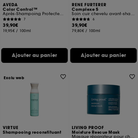
AVEDA
RENE FURTERER
Color Control™
Complexe 5
Après-Shampoing Protecteur De Couleur
Soin cuir chevelu avant-shampoing aux huiles essentielles bio
7
6
39,90€
39,90€
19,95€
/
100ml
79,80€
/
100ml
Ajouter au panier
Ajouter au panier
Exclu web
VIRTUE
LIVING PROOF
Shampooing reconstituant
Moisture Rescue Mask
Masque réparateur pour cheveux abimés