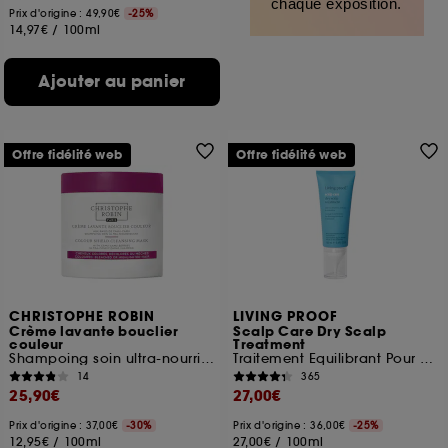
chaque exposition.
Prix d'origine : 49,90€
-25%
14,97€
/
100ml
Ajouter au panier
Offre fidélité web
Offre fidélité web
CHRISTOPHE ROBIN
LIVING PROOF
Crème lavante bouclier
Scalp Care Dry Scalp
couleur
Treatment
Shampoing soin ultra-nourrissant
Traitement Equilibrant Pour Cuir Chevelu
14
365
25,90€
27,00€
Prix d'origine : 37,00€
-30%
Prix d'origine : 36,00€
-25%
12,95€
/
100ml
27,00€
/
100ml