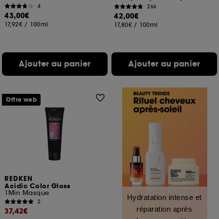
4
266
43,00€
42,00€
17,92€
/
100ml
17,80€
/
100ml
Ajouter au panier
Ajouter au panier
Offre web
REDKEN
Acidic Color Gloss
1Min Masque
Hydratation intense et
2
réparation après
37,42€