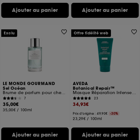
Ajouter au panier
Ajouter au panier
Exclu
Offre fidélité web
LE MONDE GOURMAND
AVEDA
Sel Océan
Botanical Repair™
Brume de parfum pour cheveux et corps
Masque Réparation Intense cheveux fins
7
23
35,00€
34,93€
35,00€
/
100ml
Prix d'origine : 49,90€
-30%
23,29€
/
100ml
Ajouter au panier
Ajouter au panier