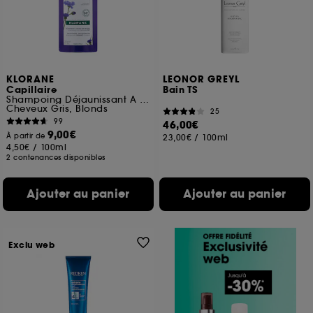
KLORANE
LEONOR GREYL
Capillaire
Bain TS
Shampoing Déjaunissant A La Centaurée BIO
Cheveux Gris, Blonds
25
99
46,00€
9,00€
À partir de
23,00€
/
100ml
4,50€
/
100ml
2 contenances disponibles
Ajouter au panier
Ajouter au panier
Exclu web