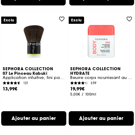
Exclu
Exclu
SEPHORA COLLECTION
SEPHORA COLLECTION
07 Le Pinceau Kabuki
HYDRATE
Application intuitive, fini parfait
Beurre corps nourrissant au Beurre de karité
121
259
13,99€
19,99€
5,00€
/
100ml
Ajouter au panier
Ajouter au panier