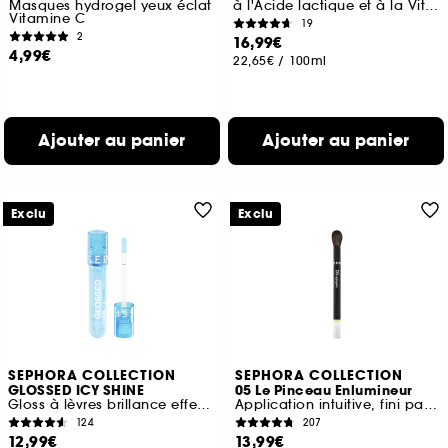
Masques hydrogel yeux éclat
à l'Acide lactique et à la Vitamine C
Vitamine C
19
2
16,99€
4,99€
22,65€
/
100ml
Ajouter au panier
Ajouter au panier
Exclu
Exclu
SEPHORA COLLECTION
SEPHORA COLLECTION
GLOSSED ICY SHINE
05 Le Pinceau Enlumineur
Gloss à lèvres brillance effet mouillé
Application intuitive, fini parfait
124
207
12,99€
13,99€