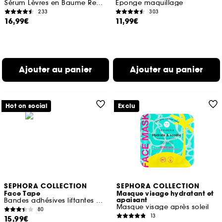
Sérum Lèvres en Baume Repulpant
Éponge maquillage
233
303
16,99€
11,99€
Ajouter au panier
Ajouter au panier
Hot on social
Exclu
SEPHORA COLLECTION
SEPHORA COLLECTION
Face Tape
Masque visage hydratant et
apaisant
Bandes adhésives liftantes pour le visage
Masque visage après soleil
80
13
15,99€