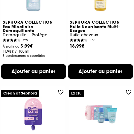
SEPHORA COLLECTION
SEPHORA COLLECTION
Eau Micellaire
Huile Nourrisante Multi-
Démaquillante
Usages
Demaquille + Protège
Huile cheveux
297
158
5,99€
18,99€
À partir de
11,98€
/
100ml
3 contenances disponibles
Ajouter au panier
Ajouter au panier
Clean at Sephora
Exclu