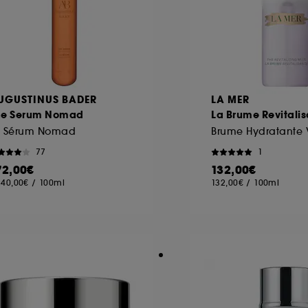
UGUSTINUS BADER
LA MER
he Serum Nomad
La Brume Revitali
e Sérum Nomad
Brume Hydratante 
77
1
72,00€
132,00€
240,00€
/
100ml
132,00€
/
100ml