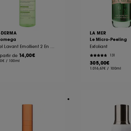
-DERMA
LA MER
xomega
Le Micro-Peeling
Gel Lavant Emollient 2 En 1 Anti-Grattage
Exfoliant
14,00€
partir de
131
00€
/
100ml
305,00€
1.016,67€
/
100ml