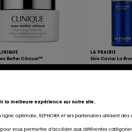
LINIQUE
LA PRAIRIE
en Better Clinical™
Skin Caviar La Br
Crème Hydratante Illuminatrice Anti-taches
192,00€
24
384,00€
/
100ml
7,00€
4,00€
/
100ml
ir la meilleure expérience sur notre site.
 ligne optimale, SEPHORA et ses partenaires utilisent des c
s pour vous permettre d’accéder aux différentes catégories, 