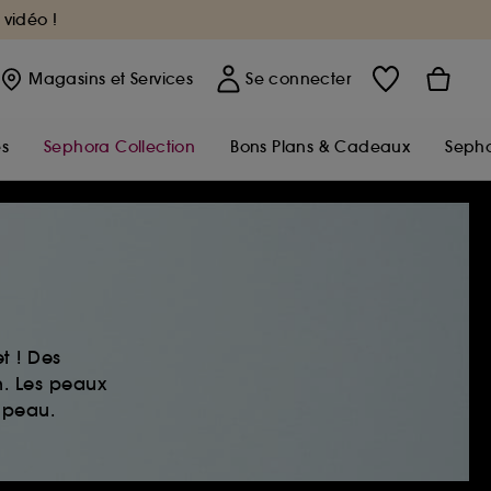
 vidéo !
Magasins
et Services
Se connecter
s
Sephora Collection
Bons Plans & Cadeaux
Sepho
t ! Des
n. Les peaux
 peau.