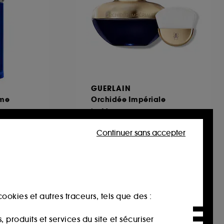
GUERLAIN
ume
Orchidée Impériale
Le Masque
1
Continuer sans accepter
405,00€
540,00€
/
100ml
ookies et autres traceurs, tels que des :
produits et services du site et sécuriser