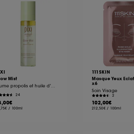
ôt et la lecture de ces traceurs requiert votre accord. V
rsonnaliser mes choix" ci-dessous ou décider de "tout ac
s Cookies, pour les finalités acceptées, avec les données
ur refuser tous les cookies, cliques sur "continuer sans a
tez obtenir plus d'information sur les cookies utilisés,
cliq
IXI
111SKIN
low Mist
Masque Yeux Eclat
x6
Brume propolis et huile d'argan
Soin Visage
24
2
3,00€
102,00€
,75€
/
100ml
212,50€
/
100ml