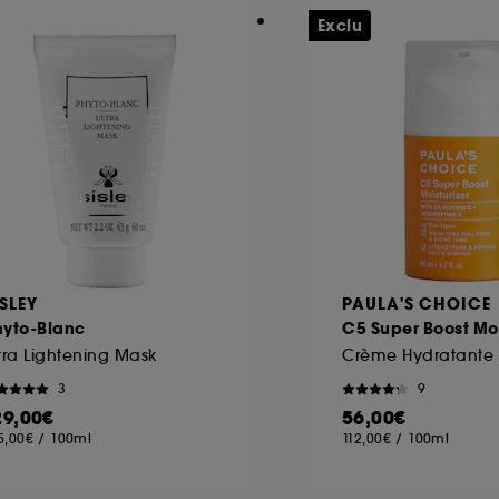
Exclu
ISLEY
PAULA'S CHOICE
hyto-Blanc
C5 Super Boost Moi
tra Lightening Mask
3
9
29,00€
56,00€
5,00€
/
100ml
112,00€
/
100ml