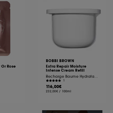
ous pouvez personnaliser vos choix concernant
cepter". Sephora pourra associer les
 personnelles collectées ou générées lors
ccepter". Voous pouvez à tout moment choisir
uez
ici
.
BOBBI BROWN
 Or Rose
Extra Repair Moisture
Intense Cream Refill
Recharge Baume Hydratant Régénérant
1
116,00€
232,00€
/
100ml