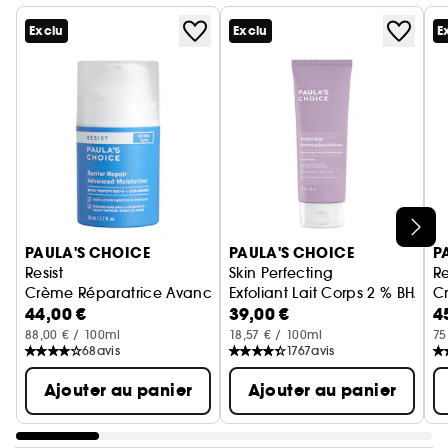
Exclu
Exclu
E
Ignorer le carrousel produits
PAULA'S CHOICE
PAULA'S CHOICE
P
Resist
Skin Perfecting
Re
Crème Réparatrice Avancée
Exfoliant Lait Corps 2 % BHA
C
44,00 €
39,00 €
4
88,00 € / 100ml
18,57 € / 100ml
75
68
avis
1767
avis
Ajouter au panier
Ajouter au panier