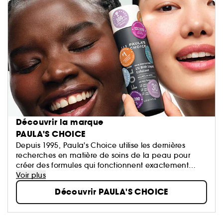
Découvrir la marque
PAULA'S CHOICE
Depuis 1995, Paula's Choice utilise les dernières
recherches en matière de soins de la peau pour
créer des formules qui fonctionnent exactement
comme promis. De vrais résultats. À chaque fois.
Voir plus
Découvrir PAULA'S CHOICE