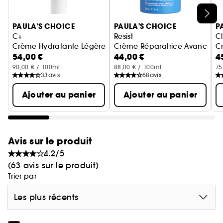
de la peau grâce à une combinaison
Ignorer le carrousel produits
d'antioxydants
PAULA'S CHOICE
PAULA'S CHOICE
P
C+
Resist
C
Crème Hydratante Légère 5 % Vitamine C SPF 50
Crème Réparatrice Avancée
C
54,00 €
44,00 €
4
90,00 € / 100ml
88,00 € / 100ml
75
33
avis
68
avis
Ajouter au panier
Ajouter au panier
Avis sur le produit
4.2/5
(63 avis sur le produit)
Trier par
Les plus récents