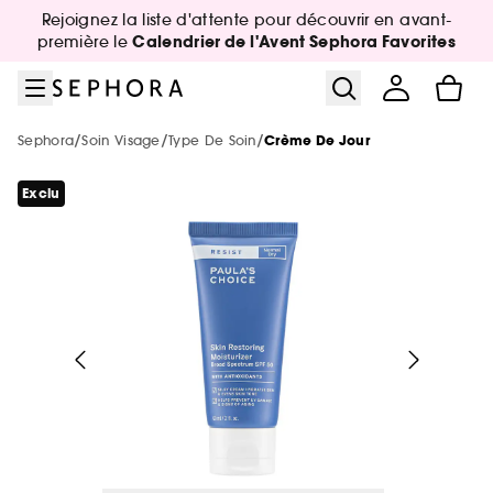
Aller au menu
Aller au contenu principal
Aller au pied de page
Rejoignez la liste d'attente pour découvrir en avant-
Nouveautés & Tendances
Bons plans & Cadeaux
Sephora Collection
Summer Vibes
Corps & Bain
Soin Visage
Maquillage
Cheveux
Marques
Parfum
Calendrier de l'Avent Sephora Favorites
première le
Voir tout
Voir tout
Voir tout
Voir tout
Voir tout
Voir tout
Voir tout
Voir tout
Voir tout
Voir tout
/
/
/
Sephora
Soin Visage
Type De Soin
Crème De Jour
Sélection été par catégorie
Nouvelles marques
-25% sur une sélection maquillage
Jusqu'à -30% sur une sélection de
Jusqu'à -30% sur une sélection soin
Jusqu'à -30% sur une sélection soin
Jusqu'à -30% sur une sélection cheveux
De A à Z
Voir tout
Tous nos bons plans beauté
parfums
Exclu
Voir tout
Voir tout
Nouveautés par catégorie
Top marques
Nos offres web
Protection solaire & bronzage
Nouveautés
Nouveautés
Nouveautés
-25% sur une sélection de la marque
Nouveautés
Nouveautés
REDKEN
Maquillage
Phlur
Voir tout
Voir tout
Voir tout
Minis & formats voyage 🧳
Marques tendances
Meilleures ventes 🔥
Meilleures ventes 🔥
Meilleures ventes 🔥
The Next BIG Thing
Nouveau! Collection corps & bain
Exclusions des promotions
Meilleures ventes 🔥
Nouveautés
Parfum
Merit Beauty
Maquillage
Sephora Collection
Parfum : Jusqu'à -30% sur une sélection
Voir tout
Voir tout
Uniquement chez Sephora
Look de festival
Uniquement chez Sephora
Uniquement chez Sephora
Minis & formats voyage🧳
Nouveautés testées en vidéo
Meilleures ventes 🔥
Cadeaux des marques 🎁
Soin visage & corps
Medicube
Uniquement chez Sephora
Meilleures ventes 🔥
Parfum
Dior
Maquillage : -25% sur une sélection
Minis coffrets
Kayali
Voir tout
Maquillage
Petits prix
Minis & formats voyage🧳
Minis & formats voyage🧳
Coffret corps & bain
Maquillage mariée & invitée 💐
Marques testées en vidéo
Cartes cadeaux
Cheveux
Anua
Soin Visage
Erborian
Soin : Jusqu'à -30% sur une sélection
Minis & formats voyage🧳
Uniquement chez Sephora
Favoris format voyage
Yepoda
Charlotte Tilbury
Authentic Beauty Concept
Voir tout
Produits solaires corps
Beauty Trends
Soin visage
Beauty Trends
Coffrets maquillage
Coffret Soin Visage
Sephora Prize 🏆
Corps & Bain
Chanel
Cheveux : Jusqu'à -30% sur une sélection
Kérastase