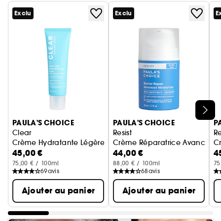
Exclu
Exclu
E
Ignorer le carrousel produits
PAULA'S CHOICE
PAULA'S CHOICE
P
Clear
Resist
Re
Crème Hydratante Légère SPF 30+
Crème Réparatrice Avancée
C
45,00 €
44,00 €
4
75,00 € / 100ml
88,00 € / 100ml
75
69
avis
68
avis
Ajouter au panier
Ajouter au panier