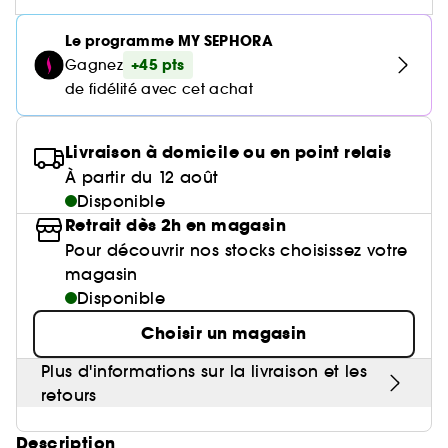
Poudre libre
Gravure personnalisée
Compléments alimentaires cheveux
Palette Teint
Masque crème
Anti-pelliculaire & apaisant
Base lèvres & Repulpeur
Soin anti-imperfections
Cheveux ondulés, bouclés, frisés
Crayon yeux & khôl
Sephora Collection fête ses 30 ans
Voir tout
Lisseur & boucleur
Accessoires maquillage
Rasage
Bar à sourcils Benefit
Contour des yeux
Sérum et huile
Le programme MY SEPHORA
Poudre matifiante
Définition des boucles & ondulations
Lip combo
Parfums rechargeables 💛
Sephora Collection
Soin anti-rougeurs
Cheveux fins & sans volume
+45 pts
Gagnez
Base paupière
Coffret Soin
Sèche cheveux
Soin des lèvres
Soin entretien couleur
Démaquillant & Nettoyant
de fidélité avec cet achat
Contouring
Démaquillant
Anti chute
Soin anti-rides & anti-âge
Cheveux colorés & méchés
Faux-cils
Bougies parfumées
Clean at Sephora 💛
Soin Hydratant & Défatigant
Gommage & peeling visage
Parfum cheveux
BB crème & CC crème
Protection solaire
Voir tout
Accessoires visage
Sephora Collection
Soin hydratant
Cheveux blonds décolorés
Livraison à domicile ou en point relais
Nettoyant & Gommage
Bien-être
Huile visage
Shampoing solide
Quiz soin cheveux
À partir du 12 août
Crème teintée
Protection chaleur
Nettoyant Moussant Visage
Soin anti tache
Voir tout
Disponible
Clean at Sephora 💛
Sephora Collection
Soin anti-cernes
Soin des cils et sourcils
Gommage cuir chevelu
Palette Teint
Voir tout
Retrait dès 2h en magasin
Parfums à petits prix
Lotion tonique
Soin pour les pores
Gua Sha & rouleau visage
Pour découvrir nos stocks choisissez votre
Soin anti âge
Soin ciblé
Clean at Sephora 💛
Trouvez le fond de teint parfait
Parfum d'intérieur
magasin
Eau micellaire
Soin éclat & anti-Fatigue
Appareil beauté visage
Disponible
BB crème & CC crème
Huiles essentielles
Soin matifiant
Brosse nettoyante
Choisir un magasin
Plus d'informations sur la livraison et les
retours
Description