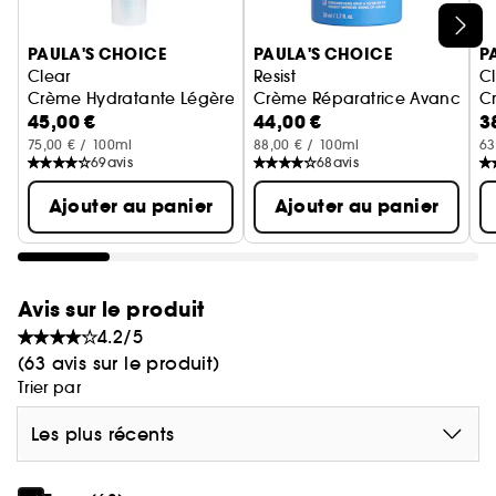
de la peau grâce à une combinaison
Ignorer le carrousel produits
d'antioxydants
PAULA'S CHOICE
PAULA'S CHOICE
P
Clear
Resist
C
Crème Hydratante Légère SPF 30+
Crème Réparatrice Avancée
C
45,00 €
44,00 €
3
75,00 € / 100ml
88,00 € / 100ml
63
69
avis
68
avis
Ajouter au panier
Ajouter au panier
Avis sur le produit
4.2/5
(63 avis sur le produit)
Trier par
Les plus récents