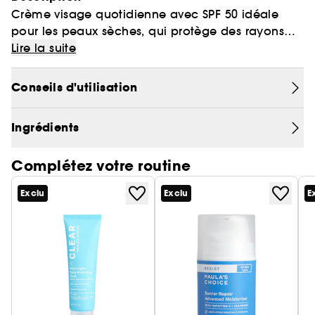
Crème visage quotidienne avec SPF 50 idéale
pour les peaux sèches, qui protège des rayons
UVA et UVB et laisse la peau douce et hydratée.
Lire la suite
Elle contient notamment du niacinamide et du
réglisse pour unifier et régénérer.
Conseils d'utilisation
INGRÉDIENTS CLÉS :
Ingrédients
SPF 50 à large spectre : protège des UVA et UVB et
prévient l'apparition prématurée de signes de
Complétez votre routine
l'âge
Beurre de karité : nourrit et adoucit la peau
Exclu
Exclu
E
Niacinamide et extrait de réglisse :
homogénéisent le teint
BIENFAITS :
Crème hydratante solaire qui prévient le
vieillissement cutané prématuré, favorise
l'hydratation et améliore l'apparence générale