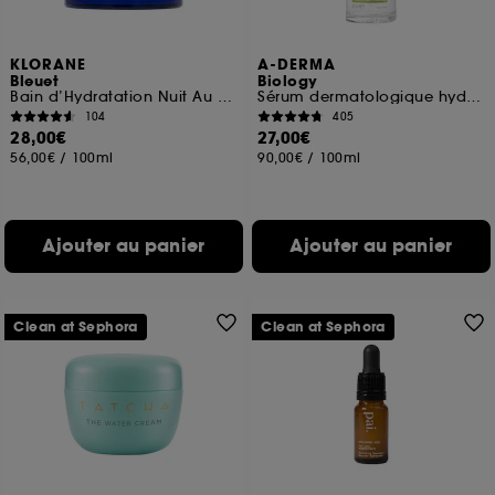
KLORANE
A-DERMA
Bleuet
Biology
Bain d’Hydratation Nuit Au Bleuet BIO Et Acide Hyaluronique
Sérum dermatologique hydratant Peaux Fragiles
104
405
28,00€
27,00€
56,00€
/
100ml
90,00€
/
100ml
Ajouter au panier
Ajouter au panier
Clean at Sephora
Clean at Sephora