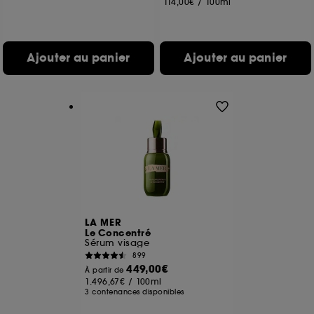
114,00€
/
100ml
Ajouter au panier
Ajouter au panier
LA MER
Le Concentré
Sérum visage
899
449,00€
À partir de
1.496,67€
/
100ml
3 contenances disponibles