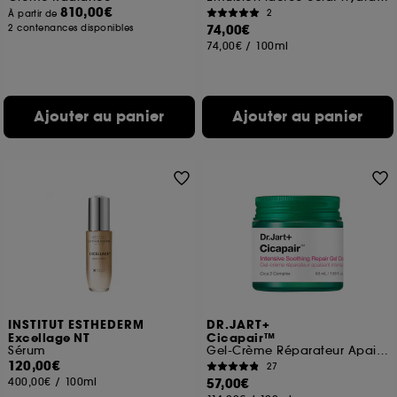
810,00€
2
À partir de
74,00€
2 contenances disponibles
74,00€
/
100ml
Ajouter au panier
Ajouter au panier
INSTITUT ESTHEDERM
DR.JART+
Excellage NT
Cicapair™
Sérum
Gel-Crème Réparateur Apaisant Intense
120,00€
27
400,00€
/
100ml
57,00€