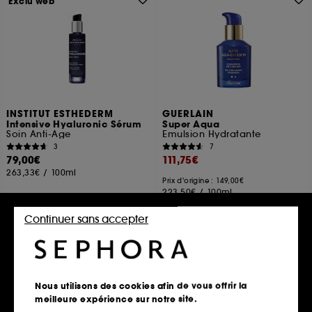
Exclu web
INSTITUT ESTHEDERM
GUERLAIN
Intensive Hyaluronic Sérum
Super Aqua
Soin Anti-Age
Emulsion Hydratante
3
7
79,00€
111,75€
263,33€
/
100ml
Prix d'origine : 149,00€
223,50€
/
100ml
3 contenances disponibles
Continuer sans accepter
Ajouter au panier
Ajouter au panier
Nous utilisons des cookies afin de vous offrir la
meilleure expérience sur notre site.