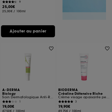
9
25,00€
25,00€
/
100ml
Ajouter au panier
A-DERMA
BIODERMA
Biology
Créaline Défensive Riche
Soin Dermatologique Anti-Rougeurs
Crème visage apaisante peaux sensibles
1
3
19,00€
19,90€
47,50€
/
100ml
49,75€
/
100ml