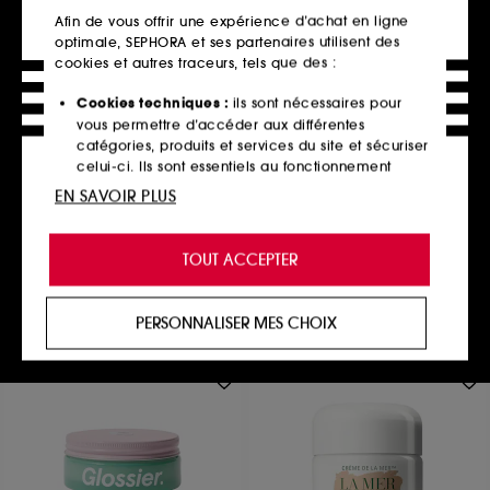
Afin de vous offrir une expérience d’achat en ligne
optimale, SEPHORA et ses partenaires utilisent des
cookies et autres traceurs, tels que des :
Cookies techniques :
ils sont nécessaires pour
DR DENNIS GROSS
vous permettre d’accéder aux différentes
DermInfusions™
catégories, produits et services du site et sécuriser
Soin Hydratant Lissant + Réparateur
celui-ci. Ils sont essentiels au fonctionnement
32
technique du site et ne peuvent être désactivés.
EN SAVOIR PLUS
75,00€
150,00€
/
100ml
Cookies de personnalisation :
ils nous permettent
de vous offrir une expérience enrichie et
TOUT ACCEPTER
personnalisée en vous recommandant des
produits, des services et des contenus qui
Ajouter au panier
répondent au mieux à vos préférences, et de vous
PERSONNALISER MES CHOIX
proposer des offres promotionnelles adaptées à
votre profil.
Cookies réseaux sociaux et publicité :
ils sont
utilisés pour vous présenter du contenu susceptible
de vous plaire via des publicités, y compris sur des
sites tiers et sur les réseaux sociaux, sur la base
des pages que vous avez consultées, de votre