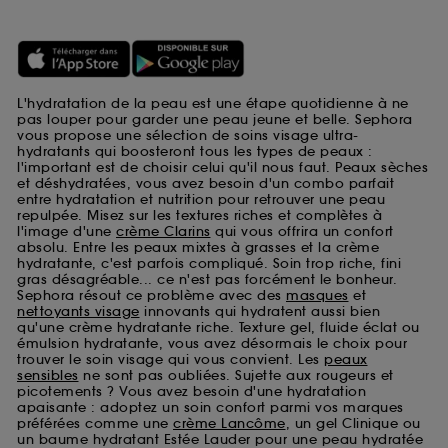
L'hydratation de la peau est une étape quotidienne à ne
pas louper pour garder une peau jeune et belle. Sephora
vous propose une sélection de soins visage ultra-
hydratants qui boosteront tous les types de peaux :
l'important est de choisir celui qu'il nous faut. Peaux sèches
et déshydratées, vous avez besoin d'un combo parfait
entre hydratation et nutrition pour retrouver une peau
repulpée. Misez sur les textures riches et complètes à
l'image d'une
crème Clarins
qui vous offrira un confort
absolu. Entre les peaux mixtes à grasses et la crème
hydratante, c'est parfois compliqué. Soin trop riche, fini
gras désagréable... ce n'est pas forcément le bonheur.
Sephora résout ce problème avec des
masques
et
nettoyants visage
innovants qui hydratent aussi bien
qu'une crème hydratante riche. Texture gel, fluide éclat ou
émulsion hydratante, vous avez désormais le choix pour
trouver le soin visage qui vous convient. Les
peaux
sensibles
ne sont pas oubliées. Sujette aux rougeurs et
picotements ? Vous avez besoin d'une hydratation
apaisante : adoptez un soin confort parmi vos marques
préférées comme une
crème Lancôme
, un gel Clinique ou
un baume hydratant Estée Lauder pour une peau hydratée