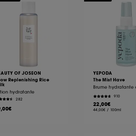
ôt et la lecture de ces traceurs requiert votre accord. V
rsonnaliser mes choix" ci-dessous ou décider de "tout ac
s Cookies, pour les finalités acceptées, avec les données
ur refuser tous les cookies, cliques sur "continuer sans a
tez obtenir plus d'information sur les cookies utilisés,
cliq
EAUTY OF JOSEON
YEPODA
low Replenishing Rice
The Mist Have
lk
tion hydratante
910
282
22,00€
9,00€
44,00€
/
100ml