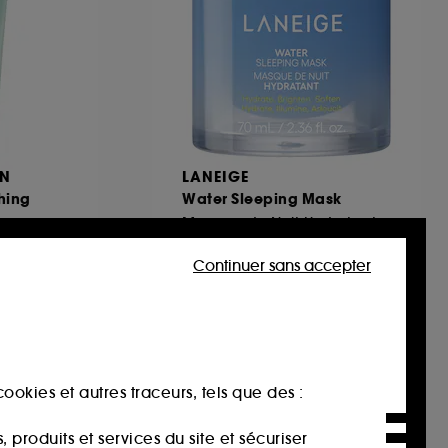
ON
LANEIGE
hing
Water Sleeping Mask
Masque de Nuit Hydratant
pH bas
507
Continuer sans accepter
33,00€
47,14€
/
100ml
ookies et autres traceurs, tels que des :
produits et services du site et sécuriser