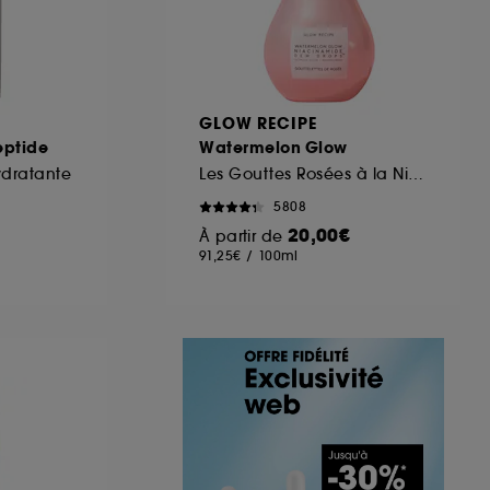
GLOW RECIPE
eptide
Watermelon Glow
ydratante
Les Gouttes Rosées à la Niacinamide Jumbo
5808
20,00€
À partir de
91,25€
/
100ml