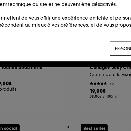
ment technique du site et ne peuvent être désactivés.
ermettent de vous offrir une expérience enrichie et per
i répondent au mieux à vos préférences, et de vous propo
ls sont utilisés pour vous présenter du contenu susceptible
PERSON
aux, sur la base des pages que vous avez consultées, de votr
ARIO BADESCU
MEDICUBE
 routine peau nette
Collagen Jelly C
 permettent de réaliser des statistiques de fréquentation et
9,00€
75
produits
19,00€
n ligne :
ils nous permettent de lutter notamment contre
38,00€
/
100ml
es permettant l’affichage et/ou la fourniture de certaines fo
de vous faire bénéficier de l’authentification prolongée vo
n social
Best seller
saisir à nouveau votre identifiant et mot de passe.