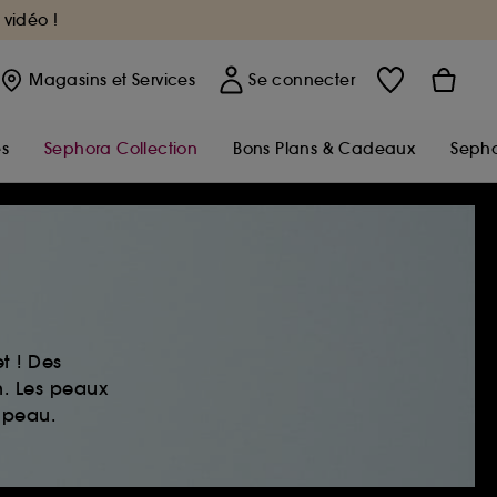
 vidéo !
Magasins
et Services
Se connecter
s
Sephora Collection
Bons Plans & Cadeaux
Sepho
t ! Des
n. Les peaux
 peau.