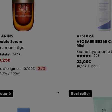
LARINS
AESTURA
ouble Serum
ATOBARRIER365 C
Mist
érum anti-âge
6969
508
0,25€
22,00€
18,33€
/
100ml
ix d'origine : 107,00€
-25%
7,50€
/
100ml
eauté
Best seller