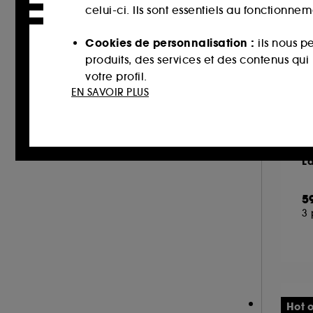
LIGHTINDERM (2)
celui-ci. Ils sont essentiels au fonctionne
M.A.C (5)
Cookies de personnalisation :
ils nous p
MARIO BADESCU (6)
produits, des services et des contenus qu
MEDICUBE (9)
votre profil.
EN SAVOIR PLUS
MERCI HANDY (1)
Cookies réseaux sociaux et publicité :
i
MERIT BEAUTY (3)
sur des sites tiers et sur les réseaux soci
MY CLARINS (3)
interactions.
M
NOOANCE (1)
La
Cookies de mesure d’audience :
ils nous
NUXE (13)
améliorer la performance.
5
OLEHENRIKSEN (5)
3 
ON THE WILD SIDE (1)
Cookies de sécurisation des paiements e
PAI (2)
usurpations d’identité.
PATCHOLOGY (3)
Cookies fonctionnels :
il s’agit de cooki
PAT McGRATH LABS (1)
d’authentification qui sont utilisés afin 
PAULA'S CHOICE (8)
Hot o
de votre prochaine visite sur le site sans 