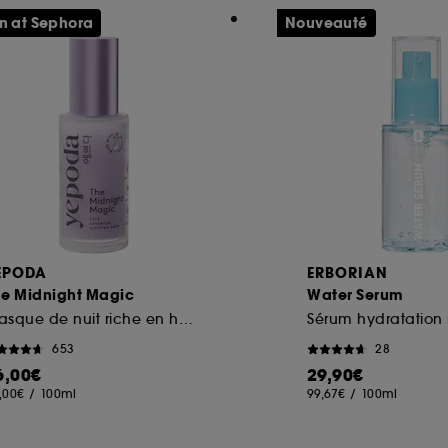
n at Sephora
Nouveauté
EPODA
ERBORIAN
he Midnight Magic
Water Serum
Masque de nuit riche en hydratation et à l'effet anti-âge
Sérum hydratation 
653
28
6,00€
29,90€
,00€
/
100ml
99,67€
/
100ml