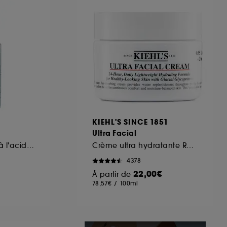
ous pouvez personnaliser vos choix concernant
cepter". Sephora pourra associer les
 personnelles collectées ou générées lors
ccepter". Voous pouvez à tout moment choisir
uez
ici
.
KIEHL'S SINCE 1851
Ultra Facial
Brume hydratante à l'acide hyaluronique et à la lavande
Crème ultra hydratante Rechargeable à la texture légère
4378
22,00€
À partir de
78,57€
/
100ml