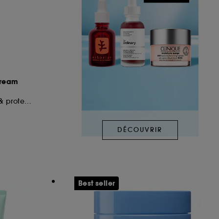
ream
Brume hydratante & protectrice barrière cutanée
DÉCOUVRIR
Best seller