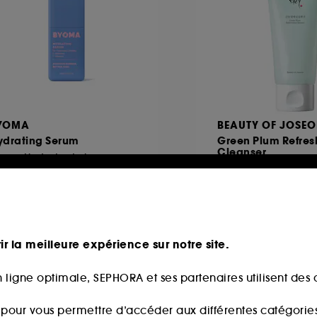
YOMA
BEAUTY OF JOSE
ydrating Serum
Green Plum Refres
Cleanser
Sérum Hydratant visage apaisant
Gel nettoyant au 
5
251
9,00€
13,00€
,50€
/
100ml
13,00€
/
100ml
ir la meilleure expérience sur notre site.
 ligne optimale, SEPHORA et ses partenaires utilisent des c
ine
Best seller
s pour vous permettre d’accéder aux différentes catégories, 