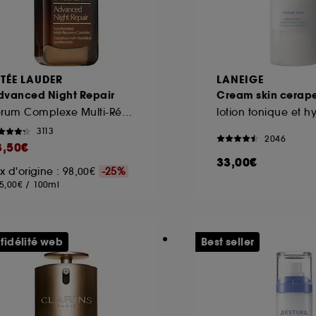
STÉE LAUDER
LANEIGE
dvanced Night Repair
Cream skin cerap
Sérum Complexe Multi-Réparation Synchronisée
lotion tonique et h
3113
2046
3,50€
33,00€
ix d'origine : 98,00€
-25%
5,00€
/
100ml
 fidélité web
Best seller