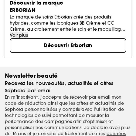
Découvrir la marque
ERBORIAN
La marque de soins Erborian crée des produits
hybrides, comme les iconiques BB Crème et CC
Crème, au croisement entre le soin et le maquillage.
Ils répondent à une volonté précise de la marque :
Voir plus
vous faire redécouvrir votre peau.
Découvrir Erborian
C’EST VOTRE PEAU, SOYEZ-EN FIER.E !
Newsletter beauté
Recevez les nouveautés, actualités et offres
Sephora par email
En m’inscrivant, j’accepte de recevoir par email mon
code de réduction ainsi que les offres et actualités de
Sephora personnalisées y compris avec l’utilisation de
technologies de suivi permettant de mesurer la
performance des campagnes afin d'optimiser et
personnaliser nos communications. Je déclare avoir plus
de 16 ans et je consens au traitement de mes
données