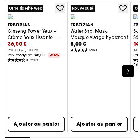
Vegan. 88% d'ingrédients d'origine naturelle.
Offre fidélité web
Nouveauté
O
ERBORIAN
ERBORIAN
E
Ginseng Power Yeux –
Water Shot Mask
S
Crème Yeux Lissante –
Masque visage hydratant
Sé
36,00 €
8,00 €
1
Ridules & Rides
240,00 € / 100ml
1
avis
14
Prix d'origine :
48,00 €
-25%
Pr
119
avis
Ex
Ignorer le carrousel produits
Ajouter au panier
Ajouter au panier