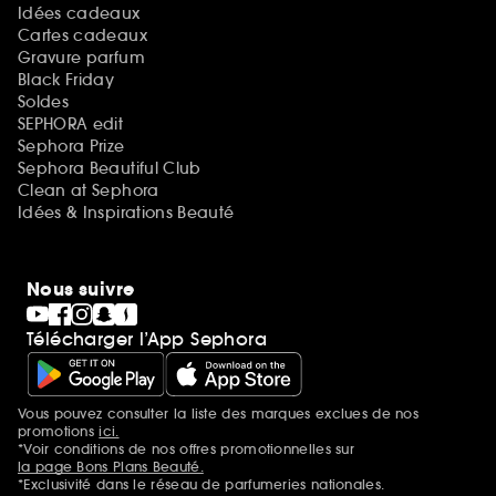
Idées cadeaux
Cartes cadeaux
Gravure parfum
Black Friday
Soldes
SEPHORA edit
Sephora Prize
Sephora Beautiful Club
Clean at Sephora
Idées & Inspirations Beauté
Nous suivre
Télécharger l’App Sephora
Vous pouvez consulter la liste des marques exclues de nos
Mentions additionnelles
promotions
ici.
*Voir conditions de nos offres promotionnelles sur
la page Bons Plans Beauté.
*Exclusivité dans le réseau de parfumeries nationales.