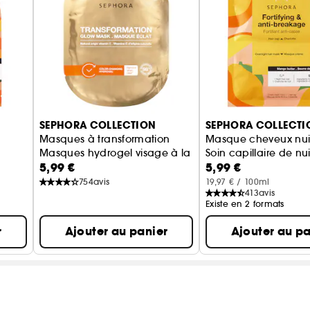
SEPHORA COLLECTION
SEPHORA COLLECTI
Masques à transformation
Masque cheveux nui
Masques hydrogel visage à la Vitamine C
Soin capillaire de n
5,99 €
5,99 €
 15 minutes
754
avis
19,97 € / 100ml
413
avis
Existe en 2 formats
r
Ajouter au panier
Ajouter au pa