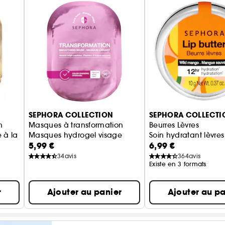
SEPHORA COLLECTION
SEPHORA COLLECTI
n
Masques à transformation
Beurres Lèvres
 à la Vitamine C
Masques hydrogel visage
Soin hydratant lèvres
5,99 €
6,99 €
34
avis
364
avis
Existe en 3 formats
r
Ajouter au panier
Ajouter au pa