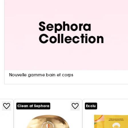
encore plus cocooning en hiver. Sans doute la plus 
Caramel macchiato. Inspirée de l'odeur des lattés 
lait crémeuse et un nappage sucré au caramel.
(*) Chaude.
Informations environnementales
Nouvelle gamme bain et corps
Clean at Sephora
Exclu