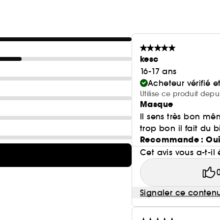
kesc
16-17 ans
Acheteur vérifié 
Utilise ce produit dep
Masque
Il sens très bon mê
trop bon il fait du 
Recommande : Ou
Cet avis vous a-t-il 
Signaler ce conten