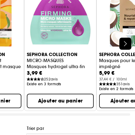
ON
SEPHORA COLLECTION
SEPHORA COLL
t
MICRO-MASQUES
Masques pour le
uit masque crème + charlotte
Masques hydrogel ultra-fin
imprégné
3,99 €
5,99 €
Hydratation inte
252
avis
37,44 € / 100ml
Existe en 3 formats
351
avis
Existe en 2 formats
nier
Ajouter au panier
Ajouter a
Trier par