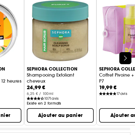
ON
SEPHORA COLLECTION
SEPHORA COLL
Shampooing Exfoliant
Coffret Pivoine
 12 heures
cheveux
P7
24,99 €
19,99 €
Nettoie + Purifie
Coffret soin corp
6,25 € / 100ml
17
avis
1071
avis
Existe en 2 formats
nier
Ajouter au panier
Ajouter a