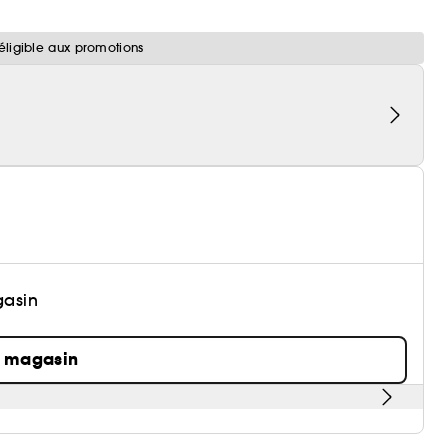
éligible aux promotions
gasin
n magasin