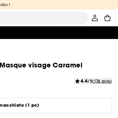
idéo !
 Masque visage Caramel
4.4
/5
(174 avis)
 macchiato (1 pc)