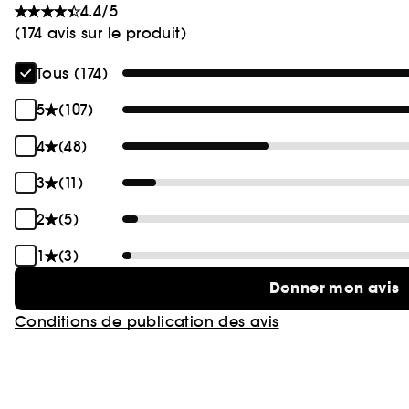
4.4/5
(174 avis sur le produit)
Tous (174)
5
(107)
4
(48)
3
(11)
2
(5)
1
(3)
Donner mon avis
Conditions de publication des avis