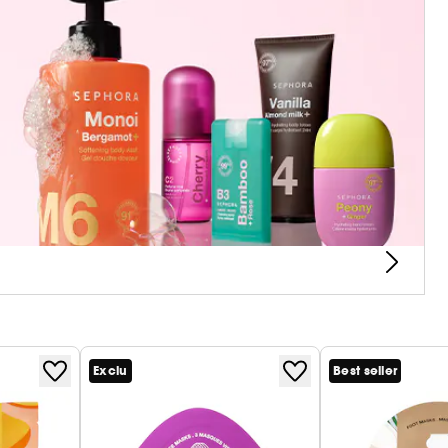
douce des senteurs avec son parfum irrésistible
américains, elle évoque un café à la mousse de
Exclu
Best seller