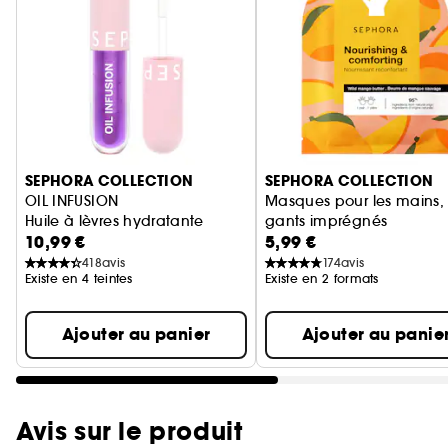
Ignorer le carrousel produits
SEPHORA COLLECTION
SEPHORA COLLECTION
OIL INFUSION
Masques pour les mains,
Huile à lèvres hydratante
gants imprégnés
10,99 €
5,99 €
Hydratation des mains en
418
avis
174
avis
Existe en 4 teintes
Existe en 2 formats
Ajouter au panier
Ajouter au panie
Avis sur le produit