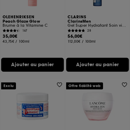
OLEHENRIKSEN
CLARINS
Peach Glaze Glow
ClarinsMen
Brume à la Vitamine C
Gel Super Hydratant Soin visage
167
28
35,00€
56,00€
43,75€
/
100ml
112,00€
/
100ml
Ajouter au panier
Ajouter au panier
Exclu
Offre fidélité web