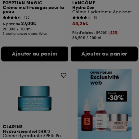
EGYPTIAN MAGIC
LANCÔME
Crème multi-usages pour la
Hydra Zen
peau
Crème Hydratante Apaisante Spéciale Peaux Sèches
180
15
27,00€
44,25€
À partir de
90,00€
/
100ml
Prix d'origine : 59,00€
-25%
3 contenances disponibles
88,50€
/
100ml
Ajouter au panier
Ajouter au panier
CLARINS
Hydra-Essentiel [HA²]
Crème Hydratante SPF15 Pour Peaux normales à sèches