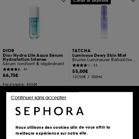
Clean at Sephora
DIOR
TATCHA
Dior Hydra Life Aqua Sérum
Luminous Dewy Skin Mist
Hydratation Intense
Brume Lumineuse Rafraîchissante
Sérum tonifiant & régénérant
23
81
55,00€
66,75€
137,50€
/
100ml
Prix d'origine : 89,00€
166,88€
/
100ml
Continuer sans accepter
Ajouter au panier
Ajouter au panier
Exclu
Nous utilisons des cookies afin de vous offrir la
meilleure expérience sur notre site.