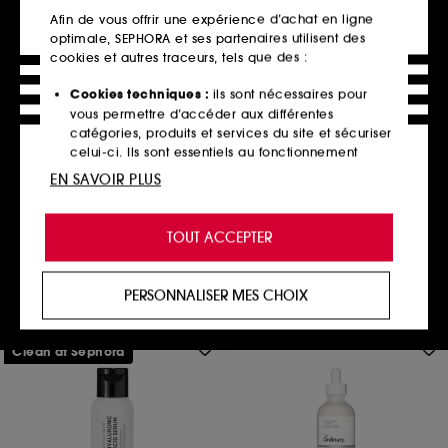
Afin de vous offrir une expérience d’achat en ligne
optimale, SEPHORA et ses partenaires utilisent des
cookies et autres traceurs, tels que des :
Cookies techniques :
ils sont nécessaires pour
THE ORDINARY
vous permettre d’accéder aux différentes
Facteurs Naturels
catégories, produits et services du site et sécuriser
d'Hydratation + Bêta-
celui-ci. Ils sont essentiels au fonctionnement
Glucane
Gel Hydratant
technique du site et ne peuvent être désactivés.
EN SAVOIR PLUS
735
11,90€
Cookies de personnalisation :
ils nous permettent
À partir de
39,67€
/
100ml
de vous offrir une expérience enrichie et
TOUT ACCEPTER
2 contenances disponibles
personnalisée en vous recommandant des
produits, des services et des contenus qui
Ajouter au panier
répondent au mieux à vos préférences, et de vous
PERSONNALISER MES CHOIX
proposer des offres promotionnelles adaptées à
votre profil.
Clean at Sephora
Cookies réseaux sociaux et publicité :
ils sont
utilisés pour vous présenter du contenu susceptible
de vous plaire via des publicités, y compris sur des
sites tiers et sur les réseaux sociaux, sur la base
des pages que vous avez consultées, de votre