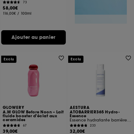
73
58,00€
116,00€
/
100ml
Ajouter au panier
Exclu
Exclu
GLOWERY
AESTURA
A.M GLOW Before Noon – Lait
ATOBARRIER365 Hydro-
fluide booster d'éclat aux
Essence
ceramides
Essence hydratante barrière hydratation
67
233
39,00€
32,00€