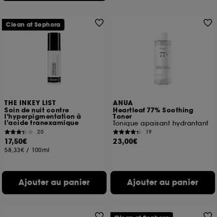
Clean at Sephora
THE INKEY LIST
ANUA
Soin de nuit contre
Heartleaf 77% Soothing
l'hyperpigmentation à
Toner
l'acide tranexamique
Tonique apaisant hydrantant
20
19
17,50€
23,00€
58,33€
/
100ml
Ajouter au panier
Ajouter au panier