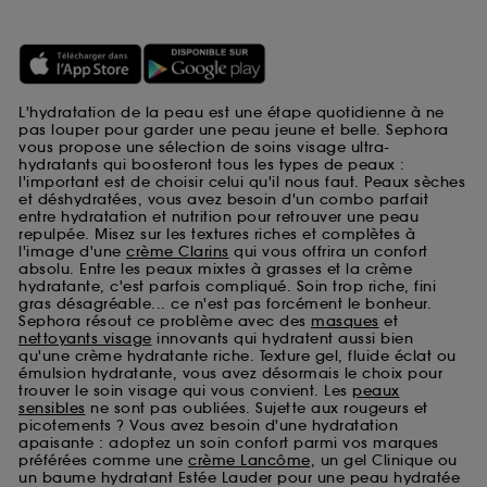
L'hydratation de la peau est une étape quotidienne à ne
pas louper pour garder une peau jeune et belle. Sephora
vous propose une sélection de soins visage ultra-
hydratants qui boosteront tous les types de peaux :
l'important est de choisir celui qu'il nous faut. Peaux sèches
et déshydratées, vous avez besoin d'un combo parfait
entre hydratation et nutrition pour retrouver une peau
repulpée. Misez sur les textures riches et complètes à
l'image d'une
crème Clarins
qui vous offrira un confort
absolu. Entre les peaux mixtes à grasses et la crème
hydratante, c'est parfois compliqué. Soin trop riche, fini
gras désagréable... ce n'est pas forcément le bonheur.
Sephora résout ce problème avec des
masques
et
nettoyants visage
innovants qui hydratent aussi bien
qu'une crème hydratante riche. Texture gel, fluide éclat ou
émulsion hydratante, vous avez désormais le choix pour
trouver le soin visage qui vous convient. Les
peaux
sensibles
ne sont pas oubliées. Sujette aux rougeurs et
picotements ? Vous avez besoin d'une hydratation
apaisante : adoptez un soin confort parmi vos marques
préférées comme une
crème Lancôme
, un gel Clinique ou
un baume hydratant Estée Lauder pour une peau hydratée