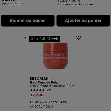
89,29€
/
100ml
22,00€
/
100ml
3 contenances disponibles
Ajouter au panier
Ajouter au panier
Offre fidélité web
ERBORIAN
Red Pepper Pulp
Gel Crème Booster d'Éclat
249
32,25€
Prix d'origine : 43,00€
-25%
64,50€
/
100ml