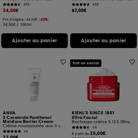
603
455
34,50€
67,00€
Prix d'origine : 46,00€
-25%
34,50€
/
100ml
Ajouter au panier
Ajouter au panier
Hot on social
ANUA
KIEHL'S SINCE 1851
3 Ceramide Panthenol
Ultra Facial
Moisture Barrier Cream
Recharge crème S.O.S Ultra Réparatrice Ultra Facial Meltdown
Crème nourrissante aux 3 céramides
26
34
25,00€
À partir de
22,00€