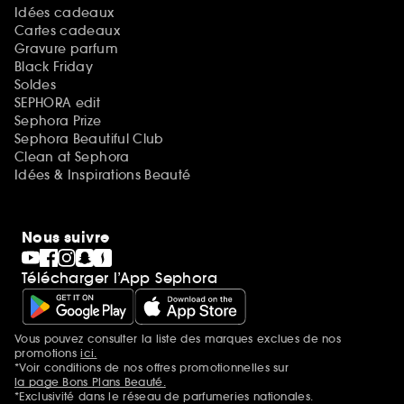
Idées cadeaux
Cartes cadeaux
Gravure parfum
Black Friday
Soldes
SEPHORA edit
Sephora Prize
Sephora Beautiful Club
Clean at Sephora
Idées & Inspirations Beauté
Nous suivre
Télécharger l’App Sephora
Vous pouvez consulter la liste des marques exclues de nos
Mentions additionnelles
promotions
ici.
*Voir conditions de nos offres promotionnelles sur
la page Bons Plans Beauté.
*Exclusivité dans le réseau de parfumeries nationales.