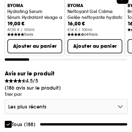
comédogène, sans alcool ni parfum.
BYOMA
BYOMA
B
Hydrating Serum
Nettoyant Gel Crème
Br
Sérum Hydratant visage apaisant
Gelée nettoyante hydratante
To
19,00 €
16,00 €
1
47,50 € / 100ml
9,14 € / 100ml
5
avis
649
avis
Ajouter au panier
Ajouter au panier
Avis sur le produit
4.5/5
(186 avis sur le produit)
Trier par
Les plus récents
Tous (188)