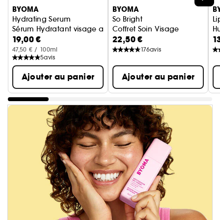
BYOMA
BYOMA
B
Hydrating Serum
So Bright
Li
Sérum Hydratant visage apaisant
Coffret Soin Visage
Hu
19,00 €
22,50 €
1
47,50 € / 100ml
176
avis
5
avis
Ajouter au panier
Ajouter au panier