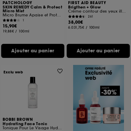
PATCHOLOGY
FIRST AID BEAUTY
SKIN REMEDY Calm & Protect
Brigthen + Glow
Micro Mist
Crème contour des yeux illuminatrice à la Niacinamide
Micro Brume Apaise et Protège
261
1
38,00€
15,90€
6.031,75€
/
100ml
19,88€
/
100ml
Ajouter au panier
Ajouter au panier
Exclu web
BOBBI BROWN
Hydrating Face Tonic
Tonique Pour Le Visage Hydratant