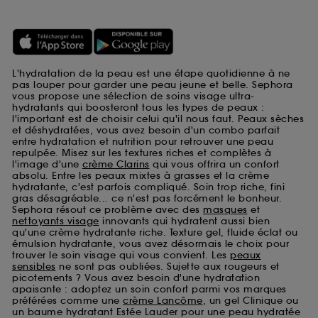
L'hydratation de la peau est une étape quotidienne à ne
pas louper pour garder une peau jeune et belle. Sephora
vous propose une sélection de soins visage ultra-
hydratants qui boosteront tous les types de peaux :
l'important est de choisir celui qu'il nous faut. Peaux sèches
et déshydratées, vous avez besoin d'un combo parfait
entre hydratation et nutrition pour retrouver une peau
repulpée. Misez sur les textures riches et complètes à
l'image d'une
crème Clarins
qui vous offrira un confort
absolu. Entre les peaux mixtes à grasses et la crème
hydratante, c'est parfois compliqué. Soin trop riche, fini
gras désagréable... ce n'est pas forcément le bonheur.
Sephora résout ce problème avec des
masques
et
nettoyants visage
innovants qui hydratent aussi bien
qu'une crème hydratante riche. Texture gel, fluide éclat ou
émulsion hydratante, vous avez désormais le choix pour
trouver le soin visage qui vous convient. Les
peaux
sensibles
ne sont pas oubliées. Sujette aux rougeurs et
picotements ? Vous avez besoin d'une hydratation
apaisante : adoptez un soin confort parmi vos marques
préférées comme une
crème Lancôme
, un gel Clinique ou
un baume hydratant Estée Lauder pour une peau hydratée