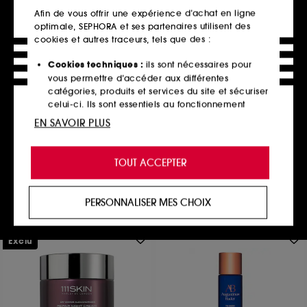
Afin de vous offrir une expérience d’achat en ligne
optimale, SEPHORA et ses partenaires utilisent des
cookies et autres traceurs, tels que des :
Cookies techniques :
ils sont nécessaires pour
LA MER
vous permettre d’accéder aux différentes
La Crème Rafraîchissante
catégories, produits et services du site et sécuriser
Régénération Intense
celui-ci. Ils sont essentiels au fonctionnement
Crème visage
technique du site et ne peuvent être désactivés.
467
EN SAVOIR PLUS
215,00€
À partir de
Cookies de personnalisation :
ils nous permettent
716,67€
/
100ml
2 contenances disponibles
de vous offrir une expérience enrichie et
TOUT ACCEPTER
personnalisée en vous recommandant des
produits, des services et des contenus qui
Ajouter au panier
répondent au mieux à vos préférences, et de vous
PERSONNALISER MES CHOIX
proposer des offres promotionnelles adaptées à
votre profil.
Exclu
Cookies réseaux sociaux et publicité :
ils sont
utilisés pour vous présenter du contenu susceptible
de vous plaire via des publicités, y compris sur des
sites tiers et sur les réseaux sociaux, sur la base
des pages que vous avez consultées, de votre