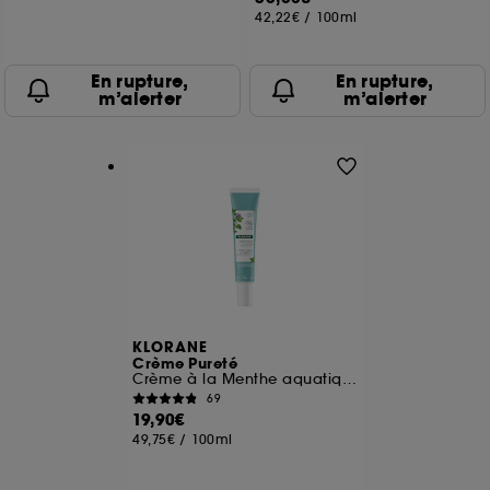
42,22€
/
100ml
En rupture,
En rupture,
m’alerter
m’alerter
KLORANE
Crème Pureté
Crème à la Menthe aquatique BIO
69
19,90€
49,75€
/
100ml