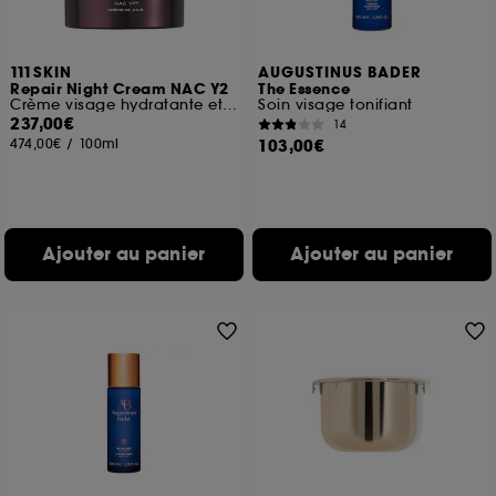
navigation, et de l'historique de vos interactions.
Cookies de mesure d’audience :
ils nous
111SKIN
AUGUSTINUS BADER
permettent de réaliser des statistiques de
Repair Night Cream NAC Y2
The Essence
fréquentation et de navigation sur notre site afin
Crème visage hydratante et nourrissante
Soin visage tonifiant
d’en améliorer la performance.
237,00€
14
474,00€
/
100ml
103,00€
Cookies de sécurisation des paiements en ligne :
ils nous permettent de lutter notamment contre les
fraudes aux moyens de paiement et les
usurpations d’identité.
Ajouter au panier
Ajouter au panier
Cookies fonctionnels :
il s’agit de cookies
permettant l’affichage et/ou la fourniture de
certaines fonctionnalités du site, tel que les
cookies d’authentification qui sont utilisés afin de
vous faire bénéficier de l’authentification
prolongée vous permettant d’accéder à votre
compte lors de votre prochaine visite sur le site
sans saisir à nouveau votre identifiant et mot de
passe.