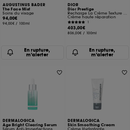
A l'exception des cookies techniques, le dépôt et la
AUGUSTINUS BADER
DIOR
The Face Mist
Dior Prestige
lecture de ces traceurs requiert votre accord. Vous
Soins du visage
Recharge La Crème Texture Riche
pouvez personnaliser vos choix concernant le dépôt
Crème haute réparation
94,00€
de ces cookies grâce au bouton "personnaliser mes
1
94,00€
/
100ml
choix" ci-dessous ou décider de "tout accepter".
403,00€
Sephora pourra associer les informations de
806,00€
/
100ml
navigation collectées par ces Cookies, pour les
finalités acceptées, avec les données personnelles
collectées ou générées lors de votre activité en ligne
En rupture,
En rupture,
ou en magasin. Pour refuser tous les cookies, cliques
m’alerter
m’alerter
sur "continuer sans accepter". Voous pouvez à tout
moment choisir de retirer votrte consentement. Si vous
souhaitez obtenir plus d'information sur les cookies
utilisés,
cliquez
ici
.
DERMALOGICA
DERMALOGICA
Age Bright Clearing Serum
Skin Smoothing Cream
Sérum Anti-Imperfections
Crème Hydratante