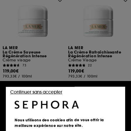
LA MER
LA MER
La Crème Soyeuse
La Crème Rafraîchissante
Régénération Intense
Régénération Intense
Crème visage
Crème Visage
73
22
119,00€
119,00€
793,33€
/
100ml
793,33€
/
100ml
Continuer sans accepter
Ajouter au panier
Ajouter au panier
Nous utilisons des cookies afin de vous offrir la
meilleure expérience sur notre site.