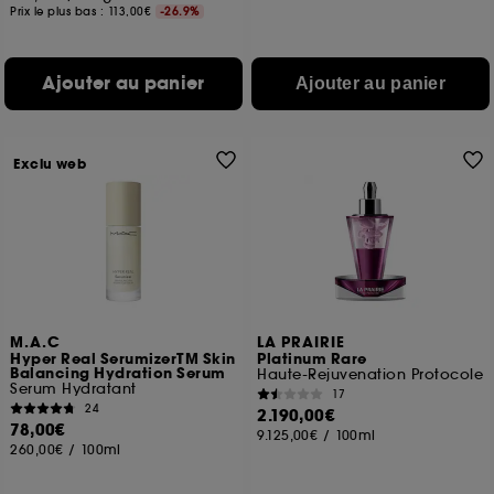
Prix le plus bas :
113,00€
-26.9%
Ajouter au panier
Ajouter au panier
Exclu web
M.A.C
LA PRAIRIE
Hyper Real SerumizerTM Skin
Platinum Rare
Balancing Hydration Serum
Haute-Rejuvenation Protocole
Serum Hydratant
17
24
2.190,00€
78,00€
9.125,00€
/
100ml
260,00€
/
100ml