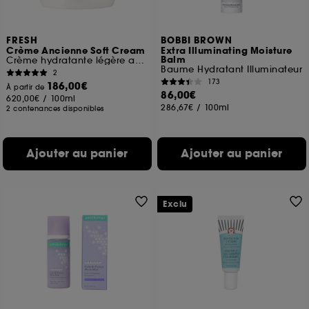
FRESH
BOBBI BROWN
Crème Ancienne Soft Cream
Extra Illuminating Moisture
Balm
Crème hydratante légère anti-âge
Baume Hydratant Illuminateur
2
173
186,00€
À partir de
86,00€
620,00€
/
100ml
286,67€
/
100ml
2 contenances disponibles
Ajouter au panier
Ajouter au panier
Exclu