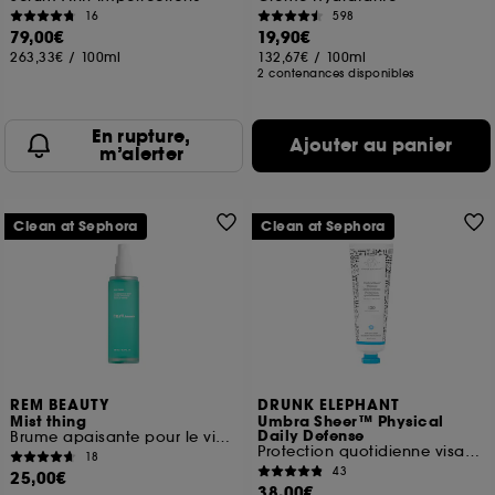
16
598
79,00€
19,90€
263,33€
/
100ml
132,67€
/
100ml
2 contenances disponibles
En rupture,
Ajouter au panier
m’alerter
Clean at Sephora
Clean at Sephora
REM BEAUTY
DRUNK ELEPHANT
Mist thing
Umbra Sheer™ Physical
Daily Defense
Brume apaisante pour le visage
Protection quotidienne visage SPF 30
18
43
25,00€
38,00€