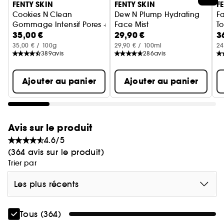
FENTY SKIN
FENTY SKIN
F
Cookies N Clean
Dew N Plump Hydrating
Fa
Gommage Intensif Pores + Points Noirs À L'Argile Fouettée
Face Mist
To
35,00 €
29,90 €
3
Brume hydratante pour le vis
35,00 € / 100g
29,90 € / 100ml
24
389
avis
286
avis
Ajouter au panier
Ajouter au panier
Avis sur le produit
4.6/5
(364 avis sur le produit)
Trier par
Les plus récents
Tous (364)