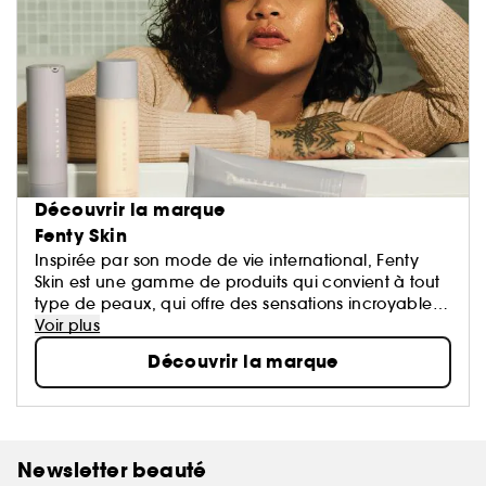
Découvrir la marque
Fenty Skin
Inspirée par son mode de vie international, Fenty
Skin est une gamme de produits qui convient à tout
type de peaux, qui offre des sensations incroyables,
et qui vous font vous sentir bien. C'est fait pour tout le
Voir plus
monde, et même vous les gars ! Rejoignez la
Découvrir la marque
nouvelle culture des soins de la peau
Newsletter beauté