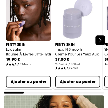
Ignorer le carrousel produits
FENTY SKIN
FENTY SKIN
F
Lux Balm
Thicc N Smooth
St
Baume À Lèvres Ultra-Hydratant À La Cerise
Crème Pour Les Yeux Aux Pept
C
19,90 €
37,00 €
3
334
avis
246,67 € / 100ml
Au
29
avis
Ajouter au panier
Ajouter au panier