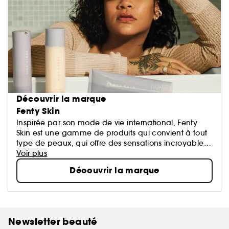
Découvrir la marque
Fenty Skin
Inspirée par son mode de vie international, Fenty
Skin est une gamme de produits qui convient à tout
type de peaux, qui offre des sensations incroyables,
et qui vous font vous sentir bien. C'est fait pour tout le
Voir plus
monde, et même vous les gars ! Rejoignez la
Découvrir la marque
nouvelle culture des soins de la peau
Newsletter beauté