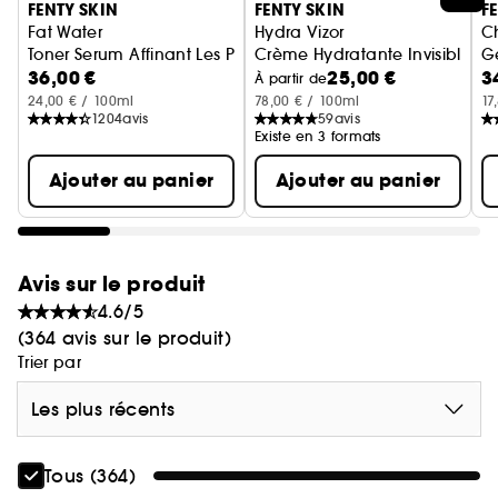
FENTY SKIN
FENTY SKIN
F
Fat Water
Hydra Vizor
C
Toner Serum Affinant Les Pores
Crème Hydratante Invisible SP
Ge
36,00 €
25,00 €
3
À partir de
24,00 € / 100ml
78,00 € / 100ml
17
1204
avis
59
avis
Existe en 3 formats
Ajouter au panier
Ajouter au panier
Avis sur le produit
4.6/5
(364 avis sur le produit)
Trier par
Les plus récents
Tous (364)