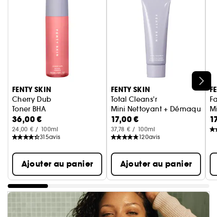
Ignorer le carrousel produits
FENTY SKIN
FENTY SKIN
F
Cherry Dub
Total Cleans'r
Fa
Toner BHA
Mini Nettoyant + Démaquillant
Mi
36,00 €
17,00 €
1
24,00 € / 100ml
37,78 € / 100ml
315
avis
120
avis
Ajouter au panier
Ajouter au panier