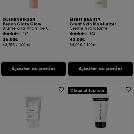
navigation, et de l'historique de vos interactions.
Cookies de mesure d’audience :
ils nous
OLEHENRIKSEN
MERIT BEAUTY
permettent de réaliser des statistiques de
Peach Glaze Glow
Great Skin Moisturizer
fréquentation et de navigation sur notre site afin
Brume à la Vitamine C
Crème Hydratante
d’en améliorer la performance.
167
812
35,00€
42,00€
Cookies de sécurisation des paiements en ligne :
43,75€
/
100ml
84,00€
/
100ml
ils nous permettent de lutter notamment contre les
fraudes aux moyens de paiement et les
usurpations d’identité.
Ajouter au panier
Ajouter au panier
Cookies fonctionnels :
il s’agit de cookies
permettant l’affichage et/ou la fourniture de
certaines fonctionnalités du site, tel que les
cookies d’authentification qui sont utilisés afin de
Clean at Sephora
vous faire bénéficier de l’authentification
prolongée vous permettant d’accéder à votre
compte lors de votre prochaine visite sur le site
sans saisir à nouveau votre identifiant et mot de
passe.