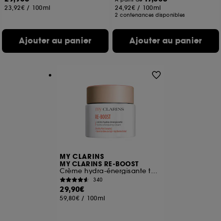
23,92€
/
100ml
24,92€
/
100ml
2 contenances disponibles
Ajouter au panier
Ajouter au panier
MY CLARINS
MY CLARINS RE-BOOST
Crème hydra-énergisante toutes peaux
340
29,90€
59,80€
/
100ml