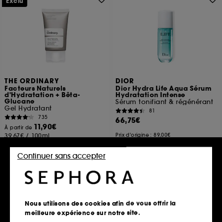
Exclu
THE ORDINARY
DIOR
Facteurs Naturels
Dior Hydra Life Aqua Sérum
d'Hydratation + Bêta-
Hydratation Intense
Glucane
Sérum tonifiant & régénérant
Gel Hydratant
81
735
66,75€
11,90€
À partir de
39,67€
/
100ml
Prix d'origine : 89,00€
166,88€
/
100ml
2 contenances disponibles
Continuer sans accepter
Ajouter au panier
Ajouter au panier
Clean at Sephora
Nous utilisons des cookies afin de vous offrir la
meilleure expérience sur notre site.