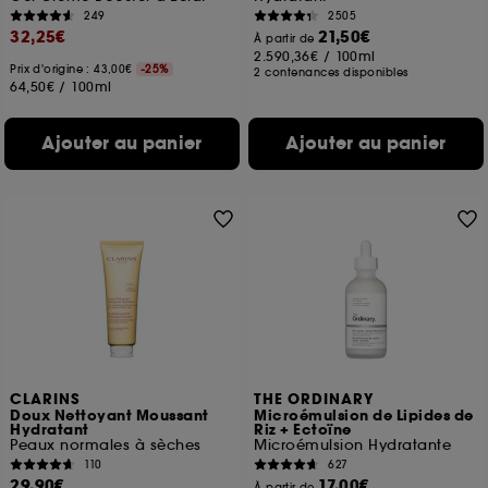
249
2505
32,25€
21,50€
À partir de
2.590,36€
/
100ml
Prix d'origine : 43,00€
-25%
2 contenances disponibles
64,50€
/
100ml
Ajouter au panier
Ajouter au panier
CLARINS
THE ORDINARY
Doux Nettoyant Moussant
Microémulsion de Lipides de
Hydratant
Riz + Ectoïne
Peaux normales à sèches
Microémulsion Hydratante
110
627
29,90€
17,00€
À partir de