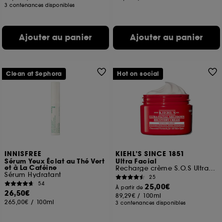
3 contenances disponibles
Ajouter au panier
Ajouter au panier
Clean at Sephora
Hot on social
INNISFREE
KIEHL'S SINCE 1851
Sérum Yeux Éclat au Thé Vert
Ultra Facial
et à La Caféine
Recharge crème S.O.S Ultra Réparatrice Ultra Facial Meltdown
Sérum Hydratant
25
54
25,00€
À partir de
26,50€
89,29€
/
100ml
265,00€
/
100ml
3 contenances disponibles