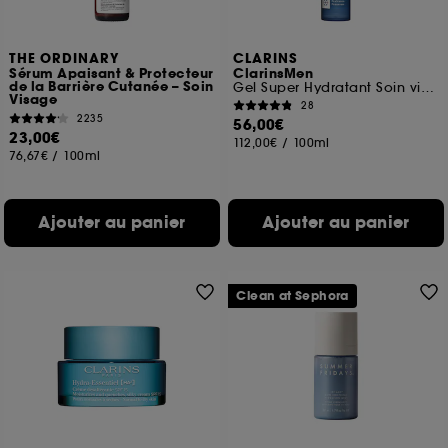
THE ORDINARY
CLARINS
Sérum Apaisant & Protecteur
ClarinsMen
de la Barrière Cutanée – Soin
Gel Super Hydratant Soin visage
Visage
28
2235
56,00€
23,00€
112,00€
/
100ml
76,67€
/
100ml
Ajouter au panier
Ajouter au panier
Clean at Sephora