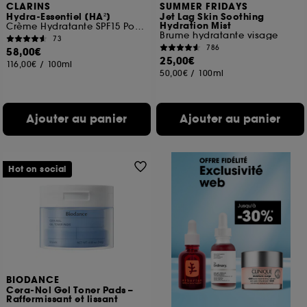
CLARINS
SUMMER FRIDAYS
Hydra-Essentiel [HA²]
Jet Lag Skin Soothing
Hydration Mist
Crème Hydratante SPF15 Pour Peaux normales à sèches
Brume hydratante visage
73
786
58,00€
25,00€
116,00€
/
100ml
50,00€
/
100ml
Ajouter au panier
Ajouter au panier
Hot on social
BIODANCE
Cera-Nol Gel Toner Pads –
Raffermissant et lissant