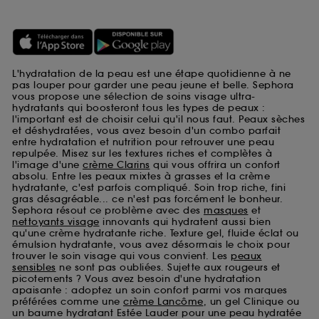
L'hydratation de la peau est une étape quotidienne à ne
pas louper pour garder une peau jeune et belle. Sephora
vous propose une sélection de soins visage ultra-
hydratants qui boosteront tous les types de peaux :
l'important est de choisir celui qu'il nous faut. Peaux sèches
et déshydratées, vous avez besoin d'un combo parfait
entre hydratation et nutrition pour retrouver une peau
repulpée. Misez sur les textures riches et complètes à
l'image d'une
crème Clarins
qui vous offrira un confort
absolu. Entre les peaux mixtes à grasses et la crème
hydratante, c'est parfois compliqué. Soin trop riche, fini
gras désagréable... ce n'est pas forcément le bonheur.
Sephora résout ce problème avec des
masques
et
nettoyants visage
innovants qui hydratent aussi bien
qu'une crème hydratante riche. Texture gel, fluide éclat ou
émulsion hydratante, vous avez désormais le choix pour
trouver le soin visage qui vous convient. Les
peaux
sensibles
ne sont pas oubliées. Sujette aux rougeurs et
picotements ? Vous avez besoin d'une hydratation
apaisante : adoptez un soin confort parmi vos marques
préférées comme une
crème Lancôme
, un gel Clinique ou
un baume hydratant Estée Lauder pour une peau hydratée