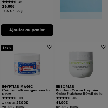
20
26,00€
18,57€
/
100g
Ajouter au panier
Exclu
EGYPTIAN MAGIC
ERBORIAN
Crème multi-usages pour la
Bamboo Crème Frappée
peau
Gelée Fraîcheur Réveil de la Peau
180
300
27,00€
41,00€
À partir de
90,00€
/
100ml
82,00€
/
100ml