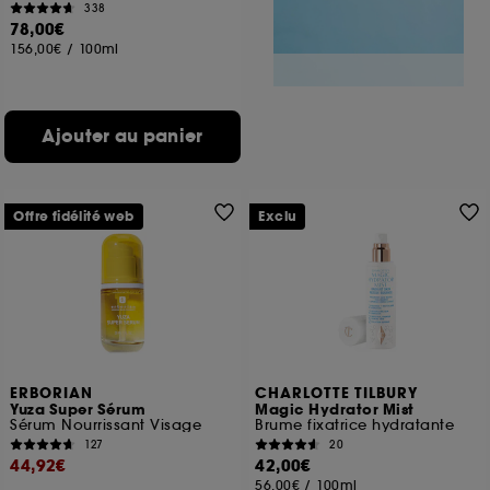
338
78,00€
156,00€
/
100ml
Ajouter au panier
Offre fidélité web
Exclu
ERBORIAN
CHARLOTTE TILBURY
Yuza Super Sérum
Magic Hydrator Mist
Sérum Nourrissant Visage
Brume fixatrice hydratante
127
20
44,92€
42,00€
56,00€
/
100ml