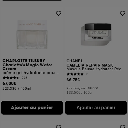
CHARLOTTE TILBURY
CHANEL
Charlotte's Magic Water
CAMELIA REPAIR MASK
Cream
Masque Baume Hydratant Réconfortant
crème gel hydratante pour le visage
7
733
66,75€
67,00€
223,33€
/
100ml
Prix d'origine : 89,00€
133,50€
/
100g
Ajouter au panier
Ajouter au panier