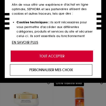
Afin de vous offrir une expérience d’achat en ligne
optimale, SEPHORA et ses partenaires utilisent des
cookies et autres traceurs, tels que des :
Cookies techniques :
ils sont nécessaires pour
KIEHL'S SINCE 1851
vous permettre d’accéder aux différentes
Crème légère Ultra
catégories, produits et services du site et sécuriser
Hydratante SPF 30
celui-ci. Ils sont essentiels au fonctionnement
Ultra Facial Cream SPF 30
technique du site et ne peuvent être désactivés.
65
EN SAVOIR PLUS
37,00€
Cookies de personnalisation :
ils nous permettent
74,00€
/
100ml
de vous offrir une expérience enrichie et
TOUT ACCEPTER
personnalisée en vous recommandant des
produits, des services et des contenus qui
Ajouter au panier
répondent au mieux à vos préférences, et de vous
PERSONNALISER MES CHOIX
proposer des offres promotionnelles adaptées à
votre profil.
Offre fidélité web
Cookies réseaux sociaux et publicité :
ils sont
utilisés pour vous présenter du contenu susceptible
de vous plaire via des publicités, y compris sur des
sites tiers et sur les réseaux sociaux, sur la base
des pages que vous avez consultées, de votre