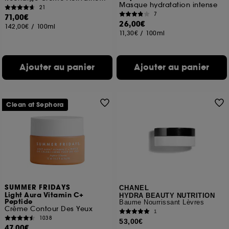
Masque hydratation intense
21
7
71,00€
26,00€
142,00€
/
100ml
11,30€
/
100ml
Ajouter au panier
Ajouter au panier
Clean at Sephora
SUMMER FRIDAYS
CHANEL
Light Aura Vitamin C+
HYDRA BEAUTY NUTRITION
Peptide
Baume Nourrissant Lèvres
Crème Contour Des Yeux
1
1038
53,00€
47,00€