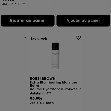
313,33€
/
100ml
Ajouter au panier
Ajouter au panier
Exclu web
BOBBI BROWN
Extra Illuminating Moisture
Balm
Baume Hydratant Illuminateur
173
86,00€
286,67€
/
100ml