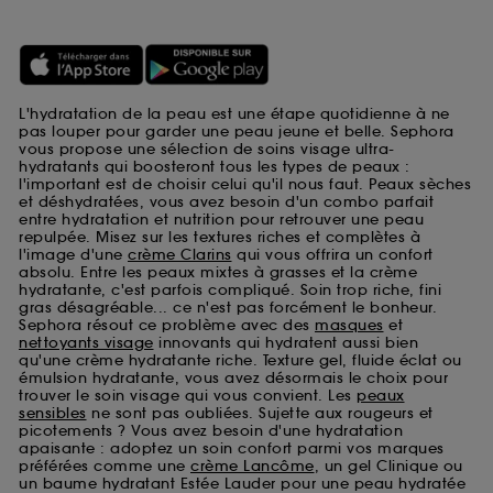
L'hydratation de la peau est une étape quotidienne à ne
pas louper pour garder une peau jeune et belle. Sephora
vous propose une sélection de soins visage ultra-
hydratants qui boosteront tous les types de peaux :
l'important est de choisir celui qu'il nous faut. Peaux sèches
et déshydratées, vous avez besoin d'un combo parfait
entre hydratation et nutrition pour retrouver une peau
repulpée. Misez sur les textures riches et complètes à
l'image d'une
crème Clarins
qui vous offrira un confort
absolu. Entre les peaux mixtes à grasses et la crème
hydratante, c'est parfois compliqué. Soin trop riche, fini
gras désagréable... ce n'est pas forcément le bonheur.
Sephora résout ce problème avec des
masques
et
nettoyants visage
innovants qui hydratent aussi bien
qu'une crème hydratante riche. Texture gel, fluide éclat ou
émulsion hydratante, vous avez désormais le choix pour
trouver le soin visage qui vous convient. Les
peaux
sensibles
ne sont pas oubliées. Sujette aux rougeurs et
picotements ? Vous avez besoin d'une hydratation
apaisante : adoptez un soin confort parmi vos marques
préférées comme une
crème Lancôme
, un gel Clinique ou
un baume hydratant Estée Lauder pour une peau hydratée