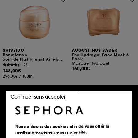
SHISEIDO
AUGUSTINUS BADER
Benefiance
The Hydrogel Face Mask 6
Pack
Soin de Nuit Intensif Anti-Rides
Masque Hydrogel
23
160,00€
148,00€
296,00€
/
100ml
Continuer sans accepter
Ajouter au panier
Ajouter au panier
Nous utilisons des cookies afin de vous offrir la
meilleure expérience sur notre site.