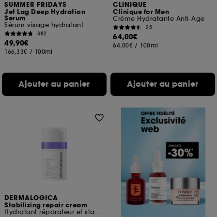
SUMMER FRIDAYS
CLINIQUE
Jet Lag Deep Hydration
Clinique for Men
Serum
Crème Hydratante Anti-Age
Sérum visage hydratant
25
882
64,00€
49,90€
64,00€
/
100ml
166,33€
/
100ml
Ajouter au panier
Ajouter au panier
DERMALOGICA
Stabilizing repair cream
Hydratant réparateur et stabilisant anti-rougeurs