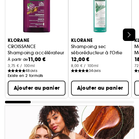
Ignorer le carrousel produits
KLORANE
KLORANE
K
CROISSANCE
Shampoing sec
M
Shampoing accélérateur de pousse à l'adénosine et à la 
séboréducteur à l'Ortie
M
11,00 €
12,00 €
1
L'original - Cheveux gras
À partir de
3,75 € / 100ml
8,00 € / 100ml
72
48
avis
34
avis
Existe en 2 formats
Ajouter au panier
Ajouter au panier