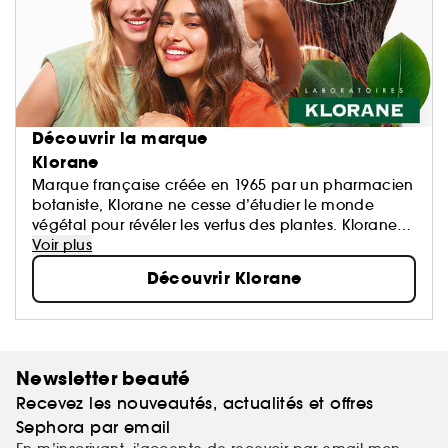
Découvrir la marque
Klorane
Marque française créée en 1965 par un pharmacien
botaniste, Klorane ne cesse d’étudier le monde
végétal pour révéler les vertus des plantes. Klorane
propose des formules haute tolérance,
Voir plus
écoresponsables et conçues à partir d’ingrédients
Découvrir Klorane
d’origine naturelle.
Des soins sûrs, écologiques et efficaces pour les
cheveux, corps et visage de toute la famille.
Newsletter beauté
Recevez les nouveautés, actualités et offres
Sephora par email