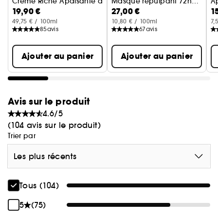
Crème Riche Apaisante à la Pivoine BIO
Masque repulpant 72h
A
19,90 €
27,00 €
1
Hydratation brillance
49,75 € / 100ml
10,80 € / 100ml
7,
85
avis
67
avis
Ajouter au panier
Ajouter au panier
Avis sur le produit
4.6/5
(104 avis sur le produit)
Trier par
Les plus récents
Tous (104)
5
(75)