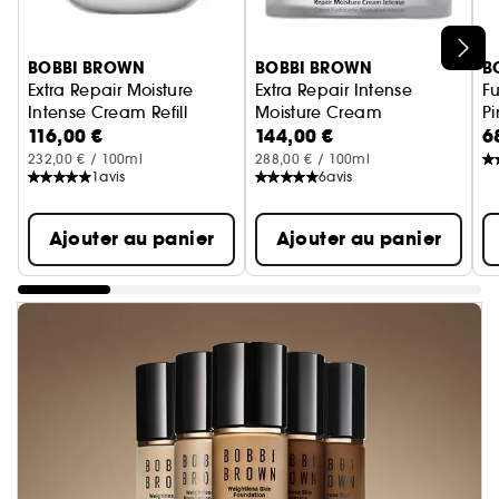
Ignorer le carrousel produits
BOBBI BROWN
BOBBI BROWN
B
Extra Repair Moisture
Extra Repair Intense
F
Intense Cream Refill
Moisture Cream
P
116,00 €
144,00 €
6
Recharge Baume Hydratant Régénérant
Baume Hydratant Régénérant
232,00 € / 100ml
288,00 € / 100ml
1
avis
6
avis
Ajouter au panier
Ajouter au panier