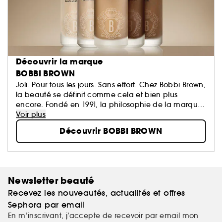
Découvrir la marque
BOBBI BROWN
Joli. Pour tous les jours. Sans effort. Chez Bobbi Brown,
la beauté se définit comme cela et bien plus
encore. Fondé en 1991, la philosophie de la marque
est de faire ressortir la beauté naturelle de chaque
Voir plus
femme, grâce à des textures et des teintes naturelles
Découvrir BOBBI BROWN
pour le teint, les yeux, les lèvres qui mettent en valeur
plutôt que de masquer; et des soins au résultat
instantané pour un maquillage éclatant.
Newsletter beauté
Recevez les nouveautés, actualités et offres
Sephora par email
En m’inscrivant, j’accepte de recevoir par email mon