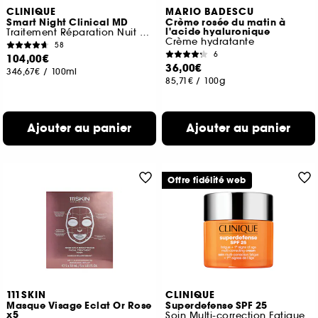
CLINIQUE
MARIO BADESCU
Smart Night Clinical MD
Crème rosée du matin à
l'acide hyaluronique
Traitement Réparation Nuit Multi-dimensionnel RETINOL
Crème hydratante
58
6
104,00€
36,00€
346,67€
/
100ml
85,71€
/
100g
Ajouter au panier
Ajouter au panier
Offre fidélité web
111SKIN
CLINIQUE
Masque Visage Eclat Or Rose
Superdefense SPF 25
x5
Soin Multi-correction Fatigue