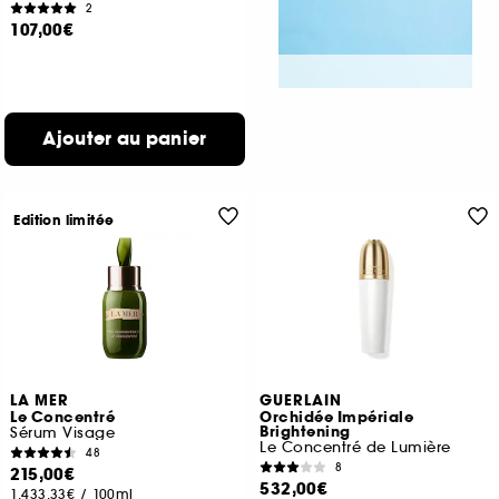
2
107,00€
Ajouter au panier
Edition limitée
LA MER
GUERLAIN
Le Concentré
Orchidée Impériale
Brightening
Sérum Visage
Le Concentré de Lumière
48
8
215,00€
532,00€
1.433,33€
/
100ml