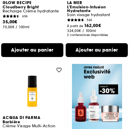
GLOW RECIPE
LA MER
Cloudberry Bright
L'Emulsion-Infusion
Hydratante
Recharge Crème hydratante
Soin visage hydratant
606
566
35,00€
162,00€
À partir de
70,00€
/
100ml
324,00€
/
100ml
2 contenances disponibles
Ajouter au panier
Ajouter au panier
ACQUA DI PARMA
Barbière
Crème Visage Multi-Action