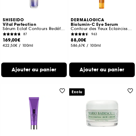
SHISEIDO
DERMALOGICA
Vital Perfection
Biolumin-C Eye Serum
Sérum Eclat Contours Redéfinis
Contour des Yeux Éclaircissant à la Vitamine C
87
963
169,00€
88,00€
422,50€
/
100ml
586,67€
/
100ml
Ajouter au panier
Ajouter au panier
Exclu