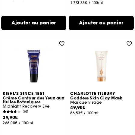
1.773,33€
/
100ml
Ajouter au panier
Ajouter au panier
KIEHL'S SINCE 1851
CHARLOTTE TILBURY
Crème Contour des Yeux aux
Goddess Skin Clay Mask
Huiles Botaniques
Masque visage
Midnight Recovery Eye
49,90€
301
66,53€
/
100ml
39,90€
266,00€
/
100ml