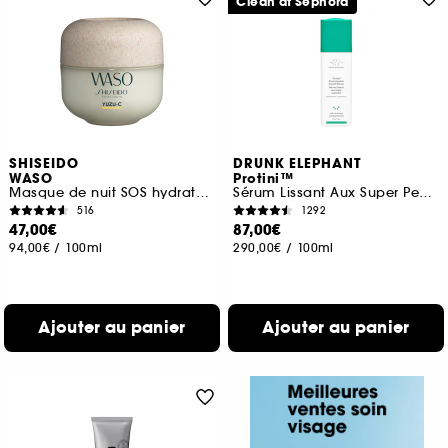
Clean at Sephora
SHISEIDO
DRUNK ELEPHANT
WASO
Protini™
Masque de nuit SOS hydratation
Sérum Lissant Aux Super Peptides
516
1292
47,00€
87,00€
94,00€
/
100ml
290,00€
/
100ml
Ajouter au panier
Ajouter au panier