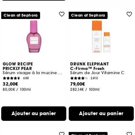
Clean at Sephora
Clean at Sephora
GLOW RECIPE
DRUNK ELEPHANT
PRICKLY PEAR
C-Firma™ Fresh
Sérum visage à la mucine peptidique
Sérum de Jour Vitamine C
688
2410
32,00€
79,00€
80,00€
/
100ml
282,14€
/
100ml
Ajouter au panier
Ajouter au panier