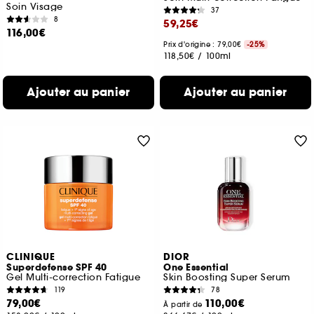
Soin Visage
37
8
59,25€
116,00€
Prix d'origine : 79,00€
-25%
118,50€
/
100ml
Ajouter au panier
Ajouter au panier
CLINIQUE
DIOR
Superdefense SPF 40
One Essential
Gel Multi-correction Fatigue
Skin Boosting Super Serum
119
78
79,00€
110,00€
À partir de