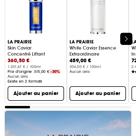
Ignorer le carrousel produits
LA PRAIRIE
LA PRAIRIE
L
Skin Caviar
White Caviar Essence
Wh
Concentré Liftant
Extraordinaire
In
360,50 €
459,00 €
7
Soin Pré-Sérum
S
1.201,67 € / 100ml
306,00 € / 100ml
2.
Prix d'origine :
515,00 €
-30%
Aucun avis
Aucun avis
Existe en 2 formats
Ajouter au panier
Ajouter au panier