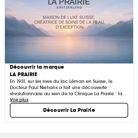
Découvrir la marque
LA PRAIRIE
En 1931, sur les rives du lac Léman en Suisse, le
Docteur Paul Niehans a fait une découverte
révolutionnaire au sein de la Clinique La Prairie : la
thérapie cellulaire est le secret de la longévité.
Voir plus
Découvrir La Prairie
S'appuyant sur cette découverte exceptionnelle, La
Prairie élève la science au rang d'art en
sélectionnant des ingrédients précieux enrichis en
Complexe Cellulaire Exclusif™ et en développant
des textures actives somptueuses aux propriétés