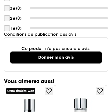
3. STRUCTURE DE LA PEAU
3
(0)
Caviar Micro-Nutrients, un ingrédient unique du
2
(0)
caviar, stimule l'énergie cellulaire pour améliorer
la production de fibres de collagène et
1
(0)
d'élastine. En conséquence, la réflexion de la
Conditions de publication des avis
lumière dans la peau est augmentée et une peau
plus lumineuse et plus ferme est révélée au fil du
Ce produit n’a pas encore d’avis.
temps.
Donner mon avis
Vous aimerez aussi
Offre fidélité web