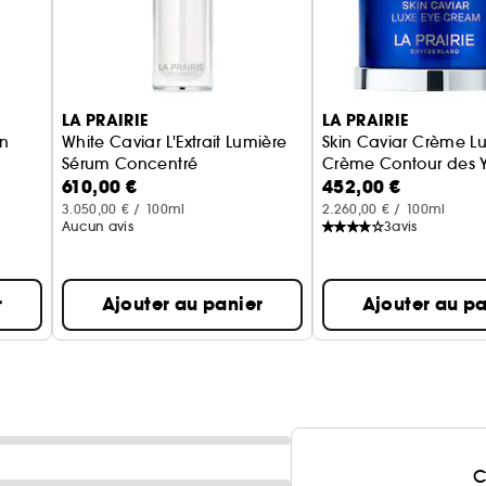
LA PRAIRIE
LA PRAIRIE
on
White Caviar L'Extrait Lumière
Skin Caviar Crème L
Sérum Concentré
Crème Contour des 
610,00 €
452,00 €
Visage
3.050,00 € / 100ml
2.260,00 € / 100ml
Aucun avis
3
avis
r
Ajouter au panier
Ajouter au pa
C