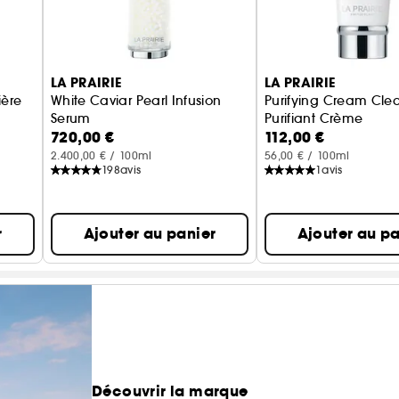
LA PRAIRIE
LA PRAIRIE
ière
White Caviar Pearl Infusion
Purifying Cream Cle
Serum
Purifiant Crème
720,00 €
112,00 €
Sérum Illuminateur pour Visage
2.400,00 € / 100ml
56,00 € / 100ml
198
avis
1
avis
r
Ajouter au panier
Ajouter au pa
Découvrir la marque