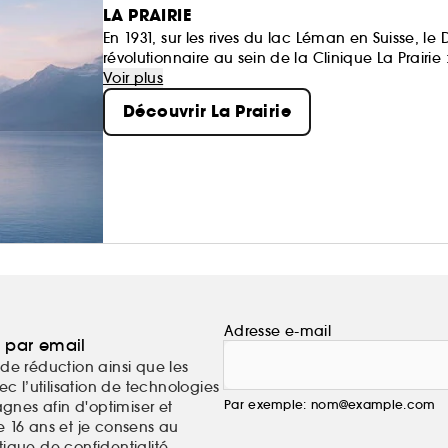
LA PRAIRIE
En 1931, sur les rives du lac Léman en Suisse, l
révolutionnaire au sein de la Clinique La Prairie :
Voir plus
S'appuyant sur cette découverte exceptionnelle,
Découvrir La Prairie
sélectionnant des ingrédients précieux enrichi
textures actives somptueuses aux propriétés olf
Adresse e-mail
a par email
de réduction ainsi que les
c l’utilisation de technologies
Par exemple: nom@example.com
nes afin d'optimiser et
e 16 ans et je consens au
itique de confidentialité
.