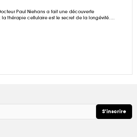
e Docteur Paul Niehans a fait une découverte
 la thérapie cellulaire est le secret de la longévité.
 La Prairie élève la science au rang d'art en
s en Complexe Cellulaire Exclusif™ et en développant des
actives vibrantes, présentées dans des flacons luxueux.
S'inscrire