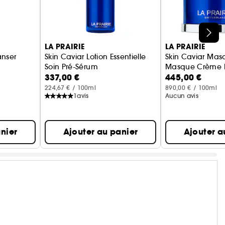
LA PRAIRIE
LA PRAIRIE
anser
Skin Caviar Lotion Essentielle
Skin Caviar Mas
Soin Pré-Sérum
Masque Crème N
337,00 €
445,00 €
224,67 € / 100ml
890,00 € / 100ml
1
avis
Aucun avis
nier
Ajouter au panier
Ajouter a