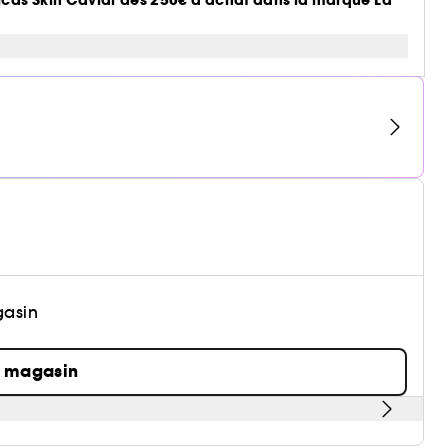
icas Skin Caviar dès 250€ d’achat dans la marque La
gasin
n magasin