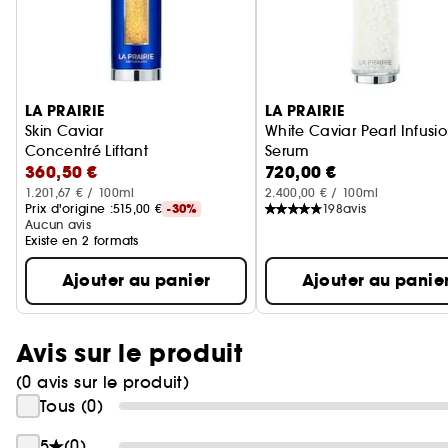
Ignorer le carrousel produits
LA PRAIRIE
LA PRAIRIE
Skin Caviar
White Caviar Pearl Infusi
Concentré Liftant
Serum
360,50 €
720,00 €
Sérum Illuminateur pour 
1.201,67 € / 100ml
2.400,00 € / 100ml
Prix d'origine :
515,00 €
-30%
198
avis
Aucun avis
Existe en 2 formats
Ajouter au panier
Ajouter au panie
Avis sur le produit
(0 avis sur le produit)
Tous (0)
5
(0)