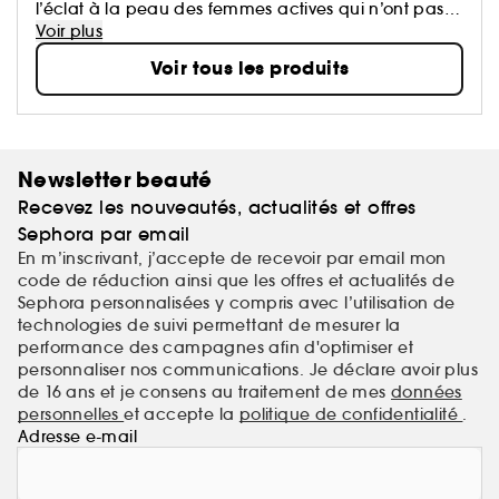
l’éclat à la peau des femmes actives qui n’ont pas
de temps à perdre. La marque offre des formules
Voir plus
innovantes, enrichies d'actifs et d'ingrédients
Voir tous les produits
d'origine végétale.
Newsletter beauté
Recevez les nouveautés, actualités et offres
Sephora par email
En m’inscrivant, j’accepte de recevoir par email mon
code de réduction ainsi que les offres et actualités de
Sephora personnalisées y compris avec l’utilisation de
technologies de suivi permettant de mesurer la
performance des campagnes afin d'optimiser et
personnaliser nos communications. Je déclare avoir plus
de 16 ans et je consens au traitement de mes
données
personnelles
et accepte la
politique de confidentialité
.
Adresse e-mail