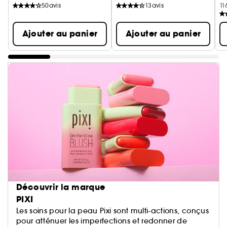
50
avis
13
avis
11
Ajouter au panier
Ajouter au panier
Découvrir la marque
PIXI
Les soins pour la peau Pixi sont multi-actions, conçus
pour atténuer les imperfections et redonner de