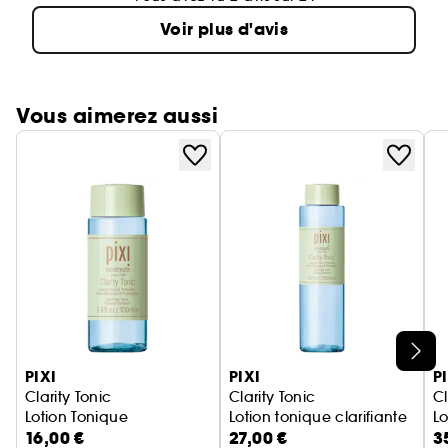
Voir plus d'avis
Vous aimerez aussi
Ignorer le carrousel produits
PIXI
PIXI
P
Clarity Tonic
Clarity Tonic
Cl
Lotion Tonique
Lotion tonique clarifiante
Lo
16,00 €
27,00 €
3