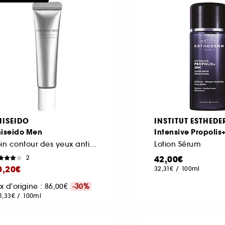
HISEIDO
INSTITUT ESTHED
hiseido Men
Intensive Propolis
Soin contour des yeux anti-âge homme haute performance
Lotion Sérum
42,00€
2
0,20€
32,31€
/
100ml
ix d'origine : 86,00€
-30%
1,33€
/
100ml