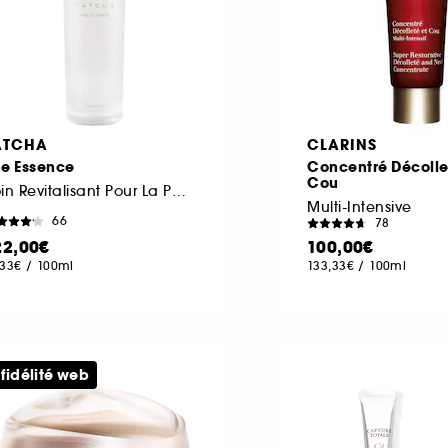
ATCHA
CLARINS
he Essence
Concentré Décolle
Cou
Soin Revitalisant Pour La Peau
Multi-Intensive
66
78
22,00€
100,00€
,33€
/
100ml
133,33€
/
100ml
 fidélité web