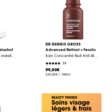
DR DENNIS GROSS
alushot
Advanced Retinol + Ferulic
Correcteur de rides installées & 1ers signes de rides
Soin Concentré Nuit Anti-Rides
28
99,00€
330,00€
/
100ml