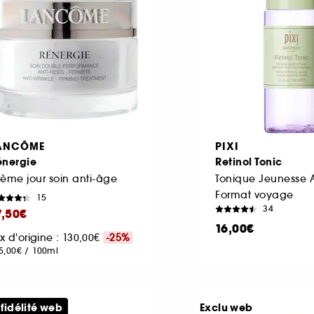
ANCÔME
PIXI
énergie
Retinol Tonic
ème jour soin anti-âge
Tonique Jeunesse 
Format voyage
15
34
7,50€
16,00€
ix d'origine : 130,00€
-25%
5,00€
/
100ml
 fidélité web
Exclu web