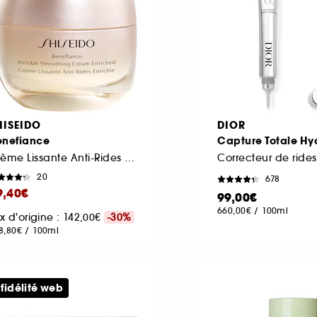
HISEIDO
DIOR
enefiance
Capture Totale Hy
Crème Lissante Anti-Rides Enrichie
20
678
9,40€
99,00€
660,00€
/
100ml
ix d'origine : 142,00€
-30%
8,80€
/
100ml
 fidélité web