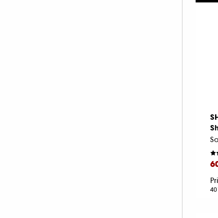
S
S
6
Pr
40