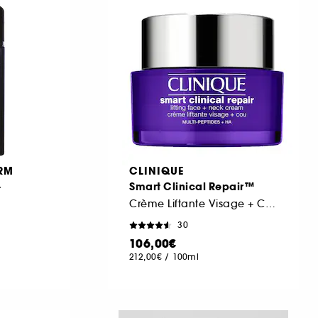
ERM
CLINIQUE
+
Smart Clinical Repair™
Crème Liftante Visage + Cou
30
106,00€
212,00€
/
100ml