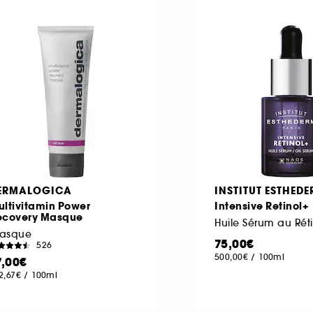
ERMALOGICA
INSTITUT ESTHED
ultivitamin Power
Intensive Retinol+
ecovery Masque
Huile Sérum au Réti
asque
75,00€
526
500,00€
/
100ml
7,00€
2,67€
/
100ml