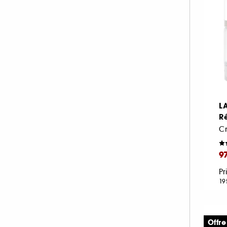
TATCHA (1)
THE INKEY LIST (3)
THE ORDINARY (10)
YEPODA (5)
L
R
Cr
9
Pr
19
Offre