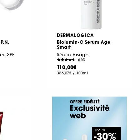
DERMALOGICA
P.N.
Biolumin-C Serum Age
Smart
ec SPF
Sérum Visage
663
110,00€
366,67€
/
100ml