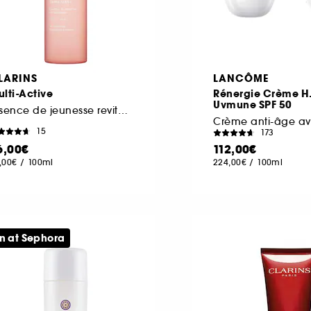
LARINS
LANCÔME
lti-Active
Rénergie Crème H.
Uvmune SPF 50
Essence de jeunesse revitalisante
Crème anti-âge av
15
173
6,00€
112,00€
,00€
/
100ml
224,00€
/
100ml
n at Sephora