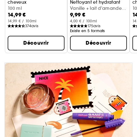
cheveux
Nettoyant et hydratant
c
Cerise + crème fouettée
100 ml
Vanille + lait d'amande
Va
1
14,99 €
9,99 €
1
(300 ml)
14,99 € / 100ml
4,00 € / 100ml
14
374
avis
175
avis
Existe en 5 formats
Découvrir
Découvrir