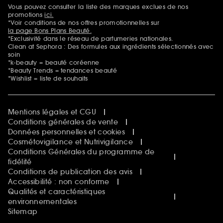
Sephora Beautiful Club
Vous pouvez consulter la liste des marques exclues de nos
Mentions additionnelles
Clean at Sephora
promotions
ici.
Idées & Inspirations Beauté
*Voir conditions de nos offres promotionnelles sur
la page Bons Plans Beauté.
*Exclusivité dans le réseau de parfumeries nationales.
Clean at Sephora : Des formules aux ingrédients sélectionnés avec
soin
*k-beauty = beauté coréenne
*Beauty Trends = tendances beauté
*Wishlist = liste de souhaits
Mentions légales et CGU
Conditions générales de vente
Données personnelles et cookies
Cosmétovigilance et Nutrivigilance
Conditions Générales du programme de
fidélité
Conditions de publication des avis
Accessibilité : non conforme
Qualités et caractéristiques
environnementales
Sitemap