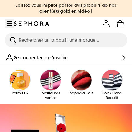
Aller au menu
Aller au contenu principal
Aller au pied de page
Laissez-vous inspirer par les avis produits de nos
client(e)s gold en vidéo !
Recherche
Se connecter ou s'inscrire
Petits Prix
Meilleures
Sephora Edit
Bons Plans
ventes
Beauté