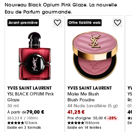
Nouveau Black Opium Pink Glaze. La nouvelle
Eau de Parfum gourmande.
Avant-première
Offre fidélité web
Ignorer le carrousel produits
YVES SAINT LAURENT
YVES SAINT LAURENT
Y
YSL BLACK OPIUM Pink
Make Me Blush
YS
Glaze
Blush Poudre
Ro
Eau de Parfum femme ambrée florale & note de fraise
30 ml
44 Nude Lavallière (5 g)
01
79,00 €
41,25 €
4
À partir de
263,33 € / 100ml
Prix d'origine :
55,00 €
-25%
103
avis
1886
avis
Ex
Existe en 3 formats
Existe en 14 teintes