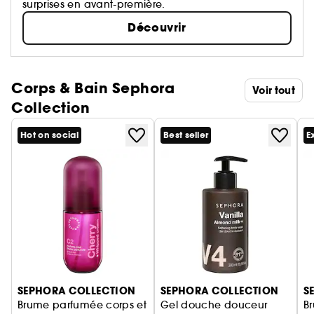
surprises en avant-première.
Découvrir
Corps & Bain Sephora
Voir tout
Collection
Hot on social
Best seller
E
Ignorer le carrousel produits
SEPHORA COLLECTION
SEPHORA COLLECTION
S
Brume parfumée corps et
Gel douche douceur
B