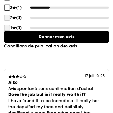
3
(1)
2
(0)
1
(0)
Donner mon avis
Conditions de publication des avis
17 juil. 2025
Aiko
Avis spontané sans confirmation d'achat
Does the job but is it really worth it?
I have found it to be incredible. It really has
the depuffed my face and definitely
significantly more than other ones I hav...