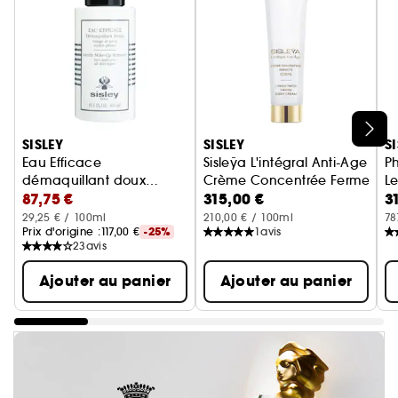
Ignorer le carrousel produits
SISLEY
SISLEY
S
Eau Efficace
Sisleÿa L'intégral Anti-Age
P
démaquillant doux
Crème Concentrée Fermeté C
Le
87,75 €
315,00 €
3
visage et yeux
29,25 € / 100ml
210,00 € / 100ml
78
Prix d'origine :
117,00 €
-25%
1
avis
23
avis
Ajouter au panier
Ajouter au panier