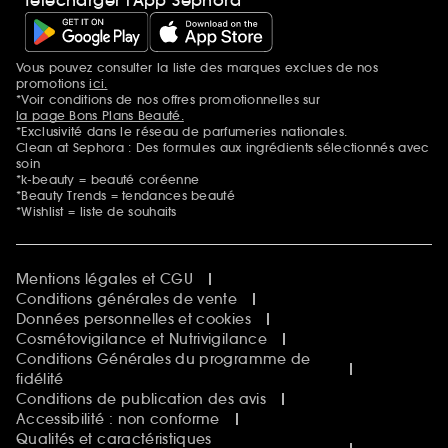
Vous pouvez consulter la liste des marques exclues de nos
Mentions additionnelles
promotions
ici.
*Voir conditions de nos offres promotionnelles sur
la page Bons Plans Beauté.
*Exclusivité dans le réseau de parfumeries nationales.
Clean at Sephora : Des formules aux ingrédients sélectionnés avec
soin
*k-beauty = beauté coréenne
*Beauty Trends = tendances beauté
*Wishlist = liste de souhaits
Mentions légales et CGU
Conditions générales de vente
Données personnelles et cookies
Cosmétovigilance et Nutrivigilance
Conditions Générales du programme de
fidélité
Conditions de publication des avis
Accessibilité : non conforme
Qualités et caractéristiques