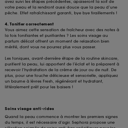
de ces cookies grâce au bouton "personnaliser mes
avez suivi les étapes précédentes, apaiseront la soif de
choix" ci-dessous ou décider de "tout accepter".
votre peau et la rendront aussi douce que la peau d’une
Sephora pourra associer les informations de
pêche. Effet rafraîchissant garanti, bye bye tiraillements !
navigation collectées par ces Cookies, pour les
finalités acceptées, avec les données personnelles
4. Tonifier correctement
collectées ou générées lors de votre activité en ligne
Vous aimez cette sensation de fraîcheur avec des notes à
ou en magasin. Pour refuser tous les cookies, cliques
la fois tonifiantes et purifiantes ? Les soins visage au
sur "continuer sans accepter". Voous pouvez à tout
parfum délicat offrent un moment de relaxation bien
moment choisir de retirer votrte consentement. Si vous
mérité, dont vous ne pourrez plus vous passer.
souhaitez obtenir plus d'information sur les cookies
utilisés,
cliquez
ici
.
Les toniques, avant-dernière étape de la routine skincare,
purifient la peau, lui apportent de l’éclat et la préparent à
recevoir l’hydratation de la crème de jour ou de nuit. De
plus, pour une touche délicieuse et sensorielle, appliquez
un baume à lèvres Fresh, régénérant et hydratant,
littéralement prêt pour les baisers !
Soins visage anti-rides
Quand la peau commence à montrer les premiers signes
du temps, il est nécessaire d’agir. Sephora propose une