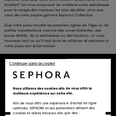
éclatant" en vous proposant les meilleurs soins spécifiques
pour le visage des marques les plus réputées, ainsi que
ceux de notre propre gamme Sephora Collection.
Que votre peau montre les premiers signes de l’âge ou de
petites imperfections comme des zones brillantes, des
pores dilatés, de la sécheresse ou des boutons, ici vous
trouverez tout ce qu’il faut pour les atténuer et redonner à
votre peau son éclat naturel.
Laissez-vous inspirer par :
Continuer sans accepter
les soins anti-taches visage anti-âge de Clarins
les soins pour peaux grasses de The Inkey List
les soins pour peaux sèches de belif
les soins pour peaux à tendance acnéique de Fenty Skin
Nous utilisons des cookies afin de vous offrir la
Disponibles avec bien d’autres soins pour la peau du
meilleure expérience sur notre site.
visage dans notre vitrine en ligne scintillante.
Afin de vous offrir une expérience d’achat en ligne
optimale, SEPHORA et ses partenaires utilisent des
cookies et autres traceurs, tels que des :