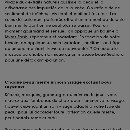
visage
aux extraits naturels qui lisse la peau et la
débarrasse des impuretés de la journée. On raffole de ce
sentiment de fraîcheur, vivifiant et purifiant à la fois. Les
soins délicatement parfumés offrent un moment de détente
bien mérité dont on ne peut plus se passer. Pour un
moment gourmand et sensuel, on applique un
baume à
lèvres Fresh
, réparateur et hydratant. En fonction de notre
besoin, on applique un soin hydratant, purifiant, anti-âge,
ou encore matifiant. Envie de nouveautés ? On essaie le
masque au charbon Clinique
ou un
masque boue Sephora
pour une détox anti-pollution.
Chaque peau mérite un soin visage exclusif pour
rayonner
Sérums, masques, gommages ou crèmes de jour : vous
n’aurez que l’embarras du choix pour illuminer votre visage.
Trouver cependant un soin visage adapté à votre type de
peau, pour lui accorder toute l’attention qu’elle mérite,
peut parfois sembler ardu.
Sephora vous aide dans cette mission "peau saine et teint