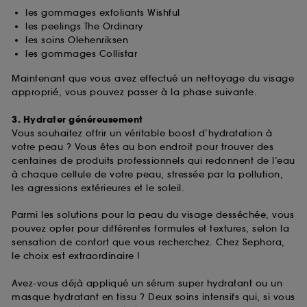
fréquentation et de navigation sur notre site afin
les gommages exfoliants Wishful
d’en améliorer la performance.
les peelings The Ordinary
les soins Olehenriksen
Cookies de sécurisation des paiements en ligne :
les gommages Collistar
ils nous permettent de lutter notamment contre les
fraudes aux moyens de paiement et les
Maintenant que vous avez effectué un nettoyage du visage
usurpations d’identité.
approprié, vous pouvez passer à la phase suivante.
Cookies fonctionnels :
il s’agit de cookies
3. Hydrater généreusement
permettant l’affichage et/ou la fourniture de
Vous souhaitez offrir un véritable boost d’hydratation à
certaines fonctionnalités du site, tel que les
votre peau ? Vous êtes au bon endroit pour trouver des
cookies d’authentification qui sont utilisés afin de
centaines de produits professionnels qui redonnent de l’eau
vous faire bénéficier de l’authentification
à chaque cellule de votre peau, stressée par la pollution,
prolongée vous permettant d’accéder à votre
les agressions extérieures et le soleil.
compte lors de votre prochaine visite sur le site
sans saisir à nouveau votre identifiant et mot de
Parmi les solutions pour la peau du visage desséchée, vous
passe.
pouvez opter pour différentes formules et textures, selon la
sensation de confort que vous recherchez. Chez Sephora,
le choix est extraordinaire !
A l'exception des cookies techniques, le dépôt et la
lecture de ces traceurs requiert votre accord. Vous
Avez-vous déjà appliqué un sérum super hydratant ou un
pouvez personnaliser vos choix concernant le dépôt
masque hydratant en tissu ? Deux soins intensifs qui, si vous