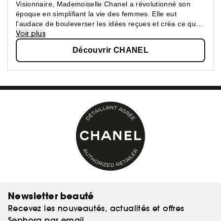
Visionnaire, Mademoiselle Chanel a révolutionné son
époque en simplifiant la vie des femmes. Elle eut
l'audace de bouleverser les idées reçues et créa ce que
Voir plus
les femmes attendaient : une beauté épurée, une
élégance confortable.
Découvrir CHANEL
Newsletter beauté
Recevez les nouveautés, actualités et offres
Sephora par email