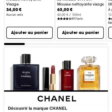
Visage
Mousse nettoyante visage, pur
Ul
34,00 €
63,00 €
Mousse Nettoyante enrichie en Aloé Vera
M
À 
Aucun avis
42,00 € / 100ml
13
897
avis
Ex
Ajouter au panier
Ajouter au panier
Découvrir la marque CHANEL