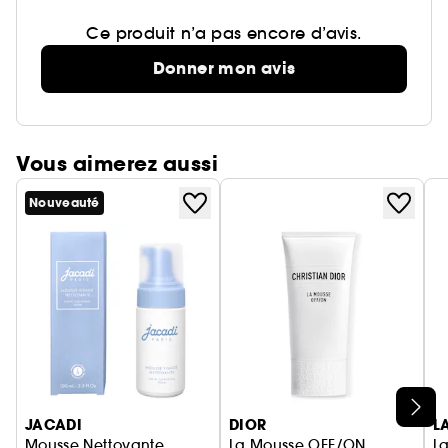
Ce produit n’a pas encore d’avis.
Donner mon avis
Vous aimerez aussi
Nouveauté
Ignorer le carrousel produits
JACADI
DIOR
L
Mousse Nettoyante
La Mousse OFF/ON
L