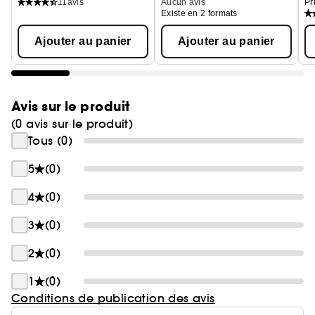
11
avis
Aucun avis
Pr
Existe en 2 formats
Ajouter au panier
Ajouter au panier
Avis sur le produit
(0 avis sur le produit)
Tous (0)
5
(0)
4
(0)
3
(0)
2
(0)
1
(0)
Conditions de publication des avis