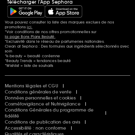
Télécharger l’App Sephora
Vous pouvez consulter la liste des marques exclues de nos
Mentions additionnelles
promotions
ici.
*Voir conditions de nos offres promotionnelles sur
la page Bons Plans Beauté.
*Exclusivité dans le réseau de parfumeries nationales.
Clean at Sephora : Des formules aux ingrédients sélectionnés avec
soin
*k-beauty = beauté coréenne
*Beauty Trends = tendances beauté
*Wishlist = liste de souhaits
Mentions légales et CGU
Conditions générales de vente
Données personnelles et cookies
Cosmétovigilance et Nutrivigilance
Conditions Générales du programme de
fidélité
Conditions de publication des avis
Accessibilité : non conforme
Qualités et caractéristiques