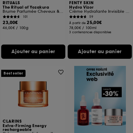
RITUALS
FENTY SKIN
The Ritual of Yozakura
Hydra Vizor
Brume Parfumée Cheveux & Corps
Crème Hydratante Invisible SPF 20
101
59
23,00€
25,00€
À partir de
46,00€
/
100g
78,00€
/
100ml
3 contenances disponibles
Ajouter au panier
Ajouter au panier
Best seller
CLARINS
Extra-Firming Energy
rechargeable