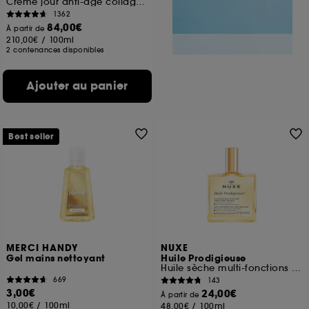
Crème jour anti-âge collagène fermeté éclat
1362
84,00€
À partir de
210,00€
/
100ml
2 contenances disponibles
Ajouter au panier
Best seller
MERCI HANDY
NUXE
Gel mains nettoyant
Huile Prodigieuse
Huile sèche multi-fonctions visage, corps, cheveux
669
143
3,00€
24,00€
À partir de
10,00€
/
100ml
48,00€
/
100ml