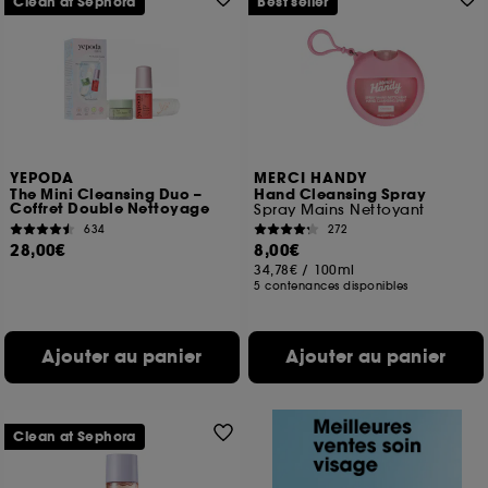
Clean at Sephora
Best seller
YEPODA
MERCI HANDY
The Mini Cleansing Duo –
Hand Cleansing Spray
Coffret Double Nettoyage
Spray Mains Nettoyant
634
272
28,00€
8,00€
34,78€
/
100ml
5 contenances disponibles
Ajouter au panier
Ajouter au panier
Clean at Sephora