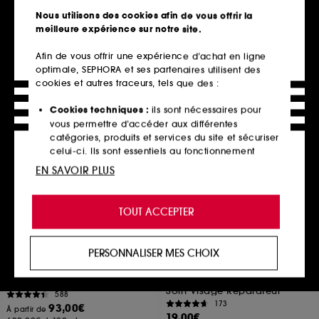
Duo Découverte Exfoliants AHA + BHA
418
Nous utilisons des cookies afin de vous offrir la
74
10,99€
meilleure expérience sur notre site.
29,90€
4 teintes disponibles
Afin de vous offrir une expérience d’achat en ligne
optimale, SEPHORA et ses partenaires utilisent des
cookies et autres traceurs, tels que des :
Ajouter au panier
Ajouter au panier
Cookies techniques :
ils sont nécessaires pour
vous permettre d’accéder aux différentes
catégories, produits et services du site et sécuriser
celui-ci. Ils sont essentiels au fonctionnement
technique du site et ne peuvent être désactivés.
EN SAVOIR PLUS
Cookies de personnalisation :
ils nous permettent
de vous offrir une expérience enrichie et
TOUT ACCEPTER
personnalisée en vous recommandant des
produits, des services et des contenus qui
répondent au mieux à vos préférences, et de vous
PERSONNALISER MES CHOIX
proposer des offres promotionnelles adaptées à
AUGUSTINUS BADER
BYOMA
The Cream
Traitement réparateur
votre profil.
Barrier+
Soins Visage
Soin Visage Réparateur
588
Cookies réseaux sociaux et publicité :
ils sont
173
93,00€
À partir de
utilisés pour vous présenter du contenu susceptible
19,00€