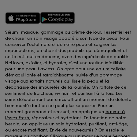
Sérum, masque, gommage ou crème de jour, l'essentiel est
de choisir un soin visage adapté à son type de peau. Pour
conserver l'éclat naturel de notre peau et soigner les
imperfections, on choisit des produits qui démaquillent et
nettoient tout en douceur, avec des ingrédients de qualité.
Nettoyer, exfolier, et hydrater, c'est une routine infaillible
pour une peau flawless. On opte pour une
eau micellaire
démaquillante et rafraîchissante, suivie d'un
gommage
visage
aux extraits naturels qui lisse la peau et la
débarrasse des impuretés de la journée. On raffole de ce
sentiment de fraîcheur, vivifiant et purifiant à la fois. Les
soins délicatement parfumés offrent un moment de détente
bien mérité dont on ne peut plus se passer. Pour un
moment gourmand et sensuel, on applique un
baume à
lèvres Fresh
, réparateur et hydratant. En fonction de notre
besoin, on applique un soin hydratant, purifiant, anti-âge,
ou encore matifiant. Envie de nouveautés ? On essaie le
masque au charbon Clinique
ou un
masque boue Sephora