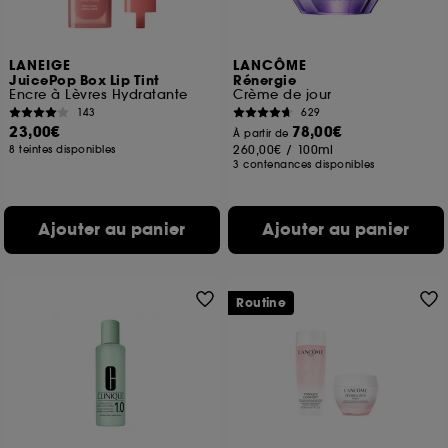
LANEIGE
LANCÔME
JuicePop Box Lip Tint
Rénergie
Encre à Lèvres Hydratante
Crème de jour
143
629
23,00€
78,00€
À partir de
260,00€
/
100ml
8 teintes disponibles
3 contenances disponibles
Ajouter au panier
Ajouter au panier
Routine