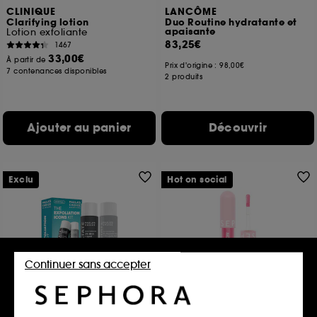
CLINIQUE
LANCÔME
Clarifying lotion
Duo Routine hydratante et
apaisante
Lotion exfoliante
83,25€
1467
33,00€
À partir de
Prix d'origine :
98,00€
7 contenances disponibles
2 produits
Ajouter au panier
Découvrir
Exclu
Hot on social
Continuer sans accepter
PAULA'S CHOICE
SEPHORA COLLECTION
Multi-Level Exfoliation Trial
OIL INFUSION
Kit
Huile à lèvres hydratante