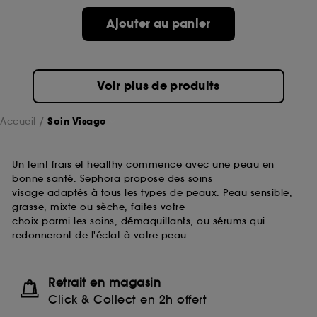
passe.
Ajouter au panier
A l'exception des cookies techniques, le dépôt et la
lecture de ces traceurs requiert votre accord. Vous
pouvez personnaliser vos choix concernant le dépôt
Voir plus de produits
de ces cookies grâce au bouton "personnaliser mes
choix" ci-dessous ou décider de "tout accepter".
Sephora pourra associer les informations de
Accueil
Soin Visage
navigation collectées par ces Cookies, pour les
finalités acceptées, avec les données personnelles
collectées ou générées lors de votre activité en ligne
Un teint frais et healthy commence avec une peau en
ou en magasin. Pour refuser tous les cookies, cliques
bonne santé. Sephora propose des soins
sur "continuer sans accepter". Voous pouvez à tout
visage adaptés à tous les types de peaux. Peau sensible,
moment choisir de retirer votrte consentement. Si vous
grasse, mixte ou sèche, faites votre
souhaitez obtenir plus d'information sur les cookies
choix parmi les soins, démaquillants, ou sérums qui
utilisés,
cliquez
ici
.
redonneront de l'éclat à votre peau.
Retrait en magasin
Click & Collect en 2h offert