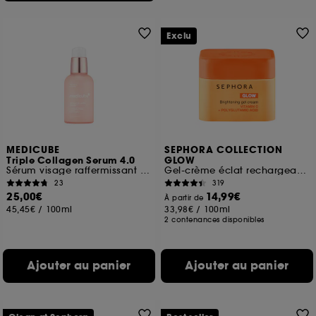
Exclu
MEDICUBE
SEPHORA COLLECTION
Triple Collagen Serum 4.0
GLOW
Sérum visage raffermissant et hydratant
Gel-crème éclat rechargeable à la vitamine C et à l'acide polyglutamique
23
319
25,00€
14,99€
À partir de
45,45€
/
100ml
33,98€
/
100ml
2 contenances disponibles
Ajouter au panier
Ajouter au panier