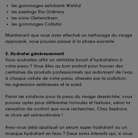
fréquentation et de navigation sur notre site afin
les gommages exfoliants Wishful
d’en améliorer la performance.
les peelings The Ordinary
les soins Olehenriksen
Cookies de sécurisation des paiements en ligne :
les gommages Collistar
ils nous permettent de lutter notamment contre les
fraudes aux moyens de paiement et les
Maintenant que vous avez effectué un nettoyage du visage
usurpations d’identité.
approprié, vous pouvez passer à la phase suivante.
Cookies fonctionnels :
il s’agit de cookies
3. Hydrater généreusement
permettant l’affichage et/ou la fourniture de
Vous souhaitez offrir un véritable boost d’hydratation à
certaines fonctionnalités du site, tel que les
votre peau ? Vous êtes au bon endroit pour trouver des
cookies d’authentification qui sont utilisés afin de
centaines de produits professionnels qui redonnent de l’eau
vous faire bénéficier de l’authentification
à chaque cellule de votre peau, stressée par la pollution,
prolongée vous permettant d’accéder à votre
les agressions extérieures et le soleil.
compte lors de votre prochaine visite sur le site
sans saisir à nouveau votre identifiant et mot de
Parmi les solutions pour la peau du visage desséchée, vous
passe.
pouvez opter pour différentes formules et textures, selon la
sensation de confort que vous recherchez. Chez Sephora,
le choix est extraordinaire !
A l'exception des cookies techniques, le dépôt et la
lecture de ces traceurs requiert votre accord. Vous
Avez-vous déjà appliqué un sérum super hydratant ou un
pouvez personnaliser vos choix concernant le dépôt
masque hydratant en tissu ? Deux soins intensifs qui, si vous