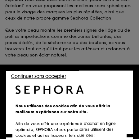
éclatant" en vous proposant les meilleurs soins spécifiques
pour le visage des marques les plus réputées, ainsi que
ceux de notre propre gamme Sephora Collection.
Que votre peau montre les premiers signes de l’âge ou de
petites imperfections comme des zones brillantes, des
pores dilatés, de la sécheresse ou des boutons, ici vous
trouverez tout ce qu’il faut pour les atténuer et redonner à
votre peau son éclat naturel.
Laissez-vous inspirer par :
Continuer sans accepter
les soins anti-taches visage anti-âge de Clarins
les soins pour peaux grasses de The Inkey List
les soins pour peaux sèches de belif
les soins pour peaux à tendance acnéique de Fenty Skin
Nous utilisons des cookies afin de vous offrir la
Disponibles avec bien d’autres soins pour la peau du
meilleure expérience sur notre site.
visage dans notre vitrine en ligne scintillante.
Afin de vous offrir une expérience d’achat en ligne
optimale, SEPHORA et ses partenaires utilisent des
cookies et autres traceurs, tels que des :