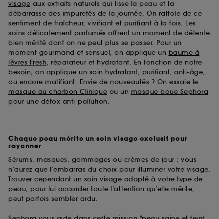
visage
aux extraits naturels qui lisse la peau et la
débarrasse des impuretés de la journée. On raffole de ce
sentiment de fraîcheur, vivifiant et purifiant à la fois. Les
soins délicatement parfumés offrent un moment de détente
bien mérité dont on ne peut plus se passer. Pour un
moment gourmand et sensuel, on applique un
baume à
lèvres Fresh
, réparateur et hydratant. En fonction de notre
besoin, on applique un soin hydratant, purifiant, anti-âge,
ou encore matifiant. Envie de nouveautés ? On essaie le
masque au charbon Clinique
ou un
masque boue Sephora
pour une détox anti-pollution.
Chaque peau mérite un soin visage exclusif pour
rayonner
Sérums, masques, gommages ou crèmes de jour : vous
n’aurez que l’embarras du choix pour illuminer votre visage.
Trouver cependant un soin visage adapté à votre type de
peau, pour lui accorder toute l’attention qu’elle mérite,
peut parfois sembler ardu.
Sephora vous aide dans cette mission "peau saine et teint