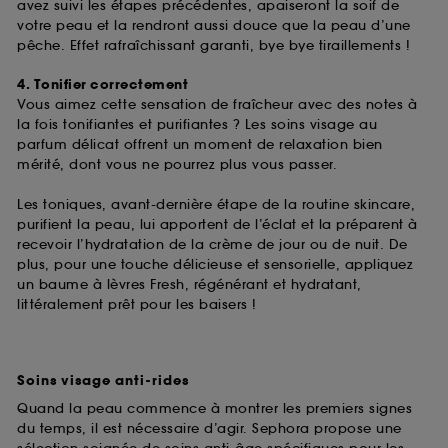
de ces cookies grâce au bouton "personnaliser mes
avez suivi les étapes précédentes, apaiseront la soif de
choix" ci-dessous ou décider de "tout accepter".
votre peau et la rendront aussi douce que la peau d’une
Sephora pourra associer les informations de
pêche. Effet rafraîchissant garanti, bye bye tiraillements !
navigation collectées par ces Cookies, pour les
finalités acceptées, avec les données personnelles
4. Tonifier correctement
collectées ou générées lors de votre activité en ligne
Vous aimez cette sensation de fraîcheur avec des notes à
ou en magasin. Pour refuser tous les cookies, cliques
la fois tonifiantes et purifiantes ? Les soins visage au
sur "continuer sans accepter". Voous pouvez à tout
parfum délicat offrent un moment de relaxation bien
moment choisir de retirer votrte consentement. Si vous
mérité, dont vous ne pourrez plus vous passer.
souhaitez obtenir plus d'information sur les cookies
utilisés,
cliquez
ici
.
Les toniques, avant-dernière étape de la routine skincare,
purifient la peau, lui apportent de l’éclat et la préparent à
recevoir l’hydratation de la crème de jour ou de nuit. De
plus, pour une touche délicieuse et sensorielle, appliquez
un baume à lèvres Fresh, régénérant et hydratant,
littéralement prêt pour les baisers !
Soins visage anti-rides
Quand la peau commence à montrer les premiers signes
du temps, il est nécessaire d’agir. Sephora propose une