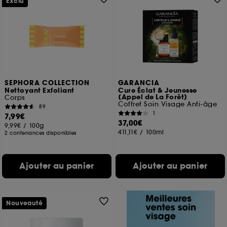
Exclu
SEPHORA COLLECTION
GARANCIA
Nettoyant Exfoliant
Cure Éclat & Jeunesse
[Appel de La Forêt]
Corps
Coffret Soin Visage Anti-âge
89
1
7,99€
37,00€
9,99€
/
100g
411,11€
/
100ml
2 contenances disponibles
Ajouter au panier
Ajouter au panier
Nouveauté