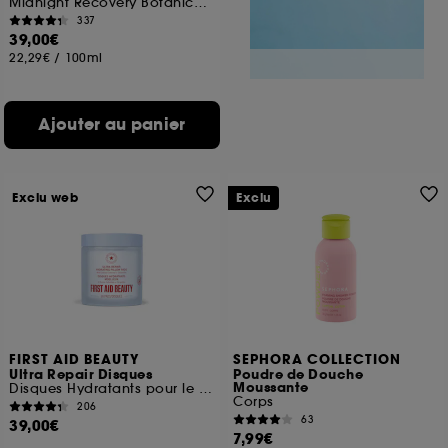
Midnight Recovery Botanical Cleansing Oil
337
39,00€
22,29€
/
100ml
Ajouter au panier
Exclu web
Exclu
FIRST AID BEAUTY
SEPHORA COLLECTION
Ultra Repair Disques
Poudre de Douche
Moussante
Disques Hydratants pour le visage aux Céramides
Corps
206
63
39,00€
7,99€