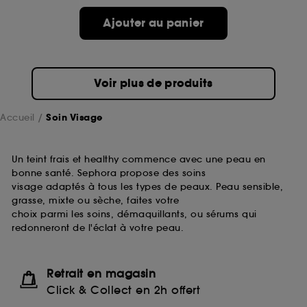
passe.
Ajouter au panier
A l'exception des cookies techniques, le dépôt et la
lecture de ces traceurs requiert votre accord. Vous
pouvez personnaliser vos choix concernant le dépôt
Voir plus de produits
de ces cookies grâce au bouton "personnaliser mes
choix" ci-dessous ou décider de "tout accepter".
Sephora pourra associer les informations de
Accueil
Soin Visage
navigation collectées par ces Cookies, pour les
finalités acceptées, avec les données personnelles
collectées ou générées lors de votre activité en ligne
Un teint frais et healthy commence avec une peau en
ou en magasin. Pour refuser tous les cookies, cliques
bonne santé. Sephora propose des soins
sur "continuer sans accepter". Voous pouvez à tout
visage adaptés à tous les types de peaux. Peau sensible,
moment choisir de retirer votrte consentement. Si vous
grasse, mixte ou sèche, faites votre
souhaitez obtenir plus d'information sur les cookies
choix parmi les soins, démaquillants, ou sérums qui
utilisés,
cliquez
ici
.
redonneront de l'éclat à votre peau.
Retrait en magasin
Click & Collect en 2h offert