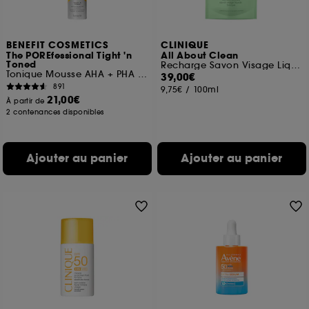
BENEFIT COSMETICS
CLINIQUE
The POREfessional Tight 'n
All About Clean
Toned
Recharge Savon Visage Liquide Tonique – Peaux mixtes à grasses
Tonique Mousse AHA + PHA Réducteur de pores
39,00€
891
9,75€
/
100ml
21,00€
À partir de
2 contenances disponibles
Ajouter au panier
Ajouter au panier