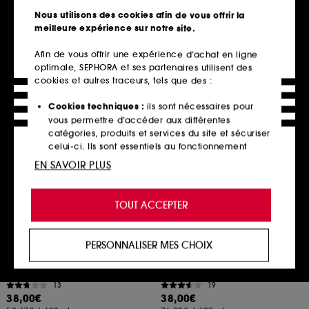
1322
75
Nous utilisons des cookies afin de vous offrir la
35,00€
13,00€
meilleure expérience sur notre site.
23,33€
/
100ml
17,33€
/
100ml
Afin de vous offrir une expérience d’achat en ligne
optimale, SEPHORA et ses partenaires utilisent des
cookies et autres traceurs, tels que des :
Ajouter au panier
Ajouter au panier
Cookies techniques :
ils sont nécessaires pour
vous permettre d’accéder aux différentes
catégories, produits et services du site et sécuriser
Exclu web
celui-ci. Ils sont essentiels au fonctionnement
technique du site et ne peuvent être désactivés.
EN SAVOIR PLUS
Cookies de personnalisation :
ils nous permettent
de vous offrir une expérience enrichie et
TOUT ACCEPTER
personnalisée en vous recommandant des
produits, des services et des contenus qui
répondent au mieux à vos préférences, et de vous
PERSONNALISER MES CHOIX
proposer des offres promotionnelles adaptées à
ULTRA VIOLETTE
ULTRA VIOLETTE
Preen Screen SPF50
Clean Screen SPF30
votre profil.
Brume Solaire pour le Visage
Crème solaire pour peaux sensibles
13
19
Cookies réseaux sociaux et publicité :
ils sont
38,00€
38,00€
utilisés pour vous présenter du contenu susceptible