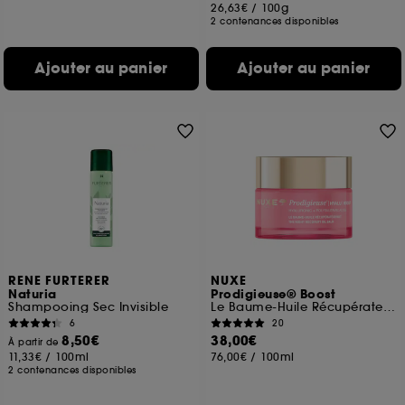
26,63€
/
100g
2 contenances disponibles
Ajouter au panier
Ajouter au panier
RENE FURTERER
NUXE
Naturia
Prodigieuse® Boost
Shampooing Sec Invisible
Le Baume-Huile Récupérateur Nuit
6
20
8,50€
38,00€
À partir de
11,33€
/
100ml
76,00€
/
100ml
2 contenances disponibles