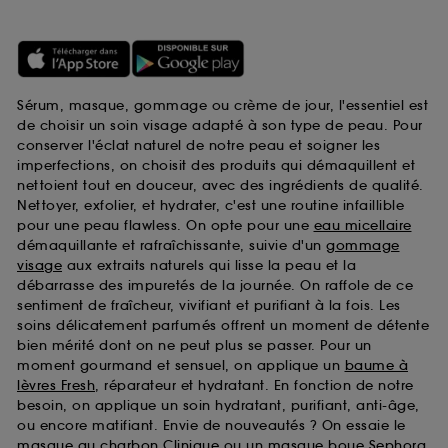
Sérum, masque, gommage ou crème de jour, l'essentiel est
de choisir un soin visage adapté à son type de peau. Pour
conserver l'éclat naturel de notre peau et soigner les
imperfections, on choisit des produits qui démaquillent et
nettoient tout en douceur, avec des ingrédients de qualité.
Nettoyer, exfolier, et hydrater, c'est une routine infaillible
pour une peau flawless. On opte pour une
eau micellaire
démaquillante et rafraîchissante, suivie d'un
gommage
visage
aux extraits naturels qui lisse la peau et la
débarrasse des impuretés de la journée. On raffole de ce
sentiment de fraîcheur, vivifiant et purifiant à la fois. Les
soins délicatement parfumés offrent un moment de détente
bien mérité dont on ne peut plus se passer. Pour un
moment gourmand et sensuel, on applique un
baume à
lèvres Fresh
, réparateur et hydratant. En fonction de notre
besoin, on applique un soin hydratant, purifiant, anti-âge,
ou encore matifiant. Envie de nouveautés ? On essaie le
masque au charbon Clinique
ou un
masque boue Sephora