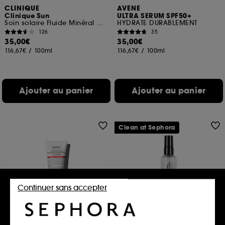
CLINIQUE
AVENE
Clinique Sun
ULTRA SERUM SPF50+
Soin solaire Fluide Minéral Visage SPF 50
HYDRATE DURABLEMENT
126
35
35,00€
35,00€
116,67€
/
100ml
116,67€
/
100ml
Ajouter au panier
Ajouter au panier
Clean at Sephora
Continuer sans accepter
KIEHL'S SINCE 1851
THE INKEY LIST
Ultra Facial
Hydro-Surge Dewy Face Mist
Crème Moussante Nettoyante
Brume Visage Eclat