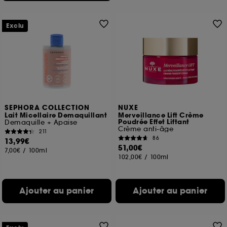
Exclu
SEPHORA COLLECTION
NUXE
Lait Micellaire Demaquillant
Merveillance Lift Crème
Poudrée Effet Liftant
Demaquille + Apaise
Crème anti-âge
211
86
13,99€
51,00€
7,00€
/
100ml
102,00€
/
100ml
Ajouter au panier
Ajouter au panier