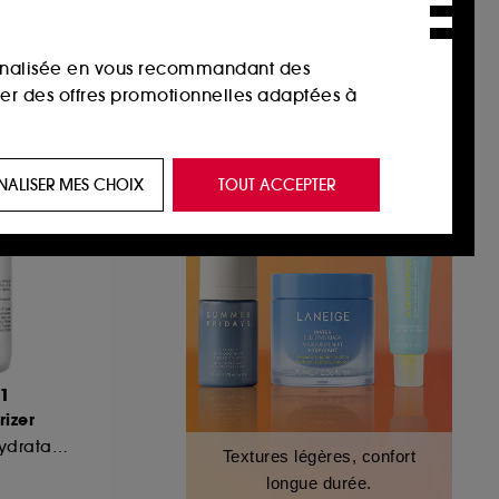
00€
-30%
sonnalisée en vous recommandant des
ser des offres promotionnelles adaptées à
 de vous plaire via des publicités, y compris
NALISER MES CHOIX
TOUT ACCEPTER
e navigation, et de l'historique de vos
 de navigation sur notre site afin d’en
 les fraudes aux moyens de paiement et les
51
rizer
nctionnalités du site, tel que les cookies
Crème fluide très hydratante
Textures légères, confort
us permettant d’accéder à votre compte lors
longue durée.