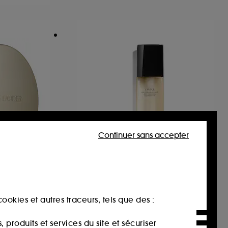
Continuer sans accepter
CHANEL
L'HUILE
Baume Nettoyant enrichi en Huiles Végétales Nourrissantes
Huile Démaquillante Anti-pollution
ookies et autres traceurs, tels que des :
12
58,00€
produits et services du site et sécuriser
38,67€
/
100ml