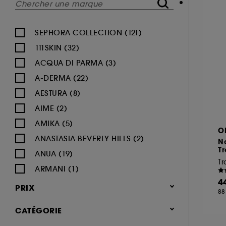
SEPHORA COLLECTION (121)
111SKIN (32)
ACQUA DI PARMA (3)
A-DERMA (22)
AESTURA (8)
AIME (2)
AMIKA (5)
O
ANASTASIA BEVERLY HILLS (2)
No
T
ANUA (19)
Tr
ARMANI (1)
4
AUGUSTINUS BADER (26)
PRIX
88
AVENE (47)
CATÉGORIE
BALI BODY (5)