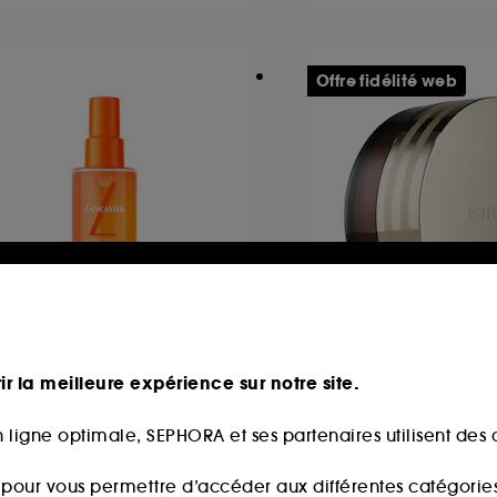
Offre fidélité web
ANCASTER
ESTÉE LAUDER
UN BEAUTY
Advanced Night
ir la meilleure expérience sur notre site.
u Solaire SPF30
 ligne optimale, SEPHORA et ses partenaires utilisent des c
59
1
40,60€
2,00€
s pour vous permettre d’accéder aux différentes catégories, 
,00€
/
100ml