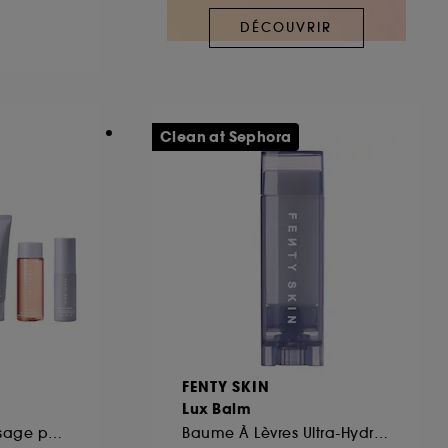
DÉCOUVRIR
ous pouvez personnaliser vos choix concernant
cepter". Sephora pourra associer les
 personnelles collectées ou générées lors
Clean at Sephora
ccepter". Voous pouvez à tout moment choisir
uez
ici
.
FENTY SKIN
Lux Balm
Coffret Soin pour visage pour peaux normales à seches
Baume À Lèvres Ultra-Hydratant À La Cerise