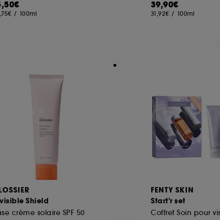
5,50€
39,90€
,75€
/
100ml
31,92€
/
100ml
ôt et la lecture de ces traceurs requiert votre accord. V
rsonnaliser mes choix" ci-dessous ou décider de "tout ac
s Cookies, pour les finalités acceptées, avec les données
ur refuser tous les cookies, cliques sur "continuer sans a
tez obtenir plus d'information sur les cookies utilisés,
cliq
LOSSIER
FENTY SKIN
visible Shield
Start'r set
se crème solaire SPF 50