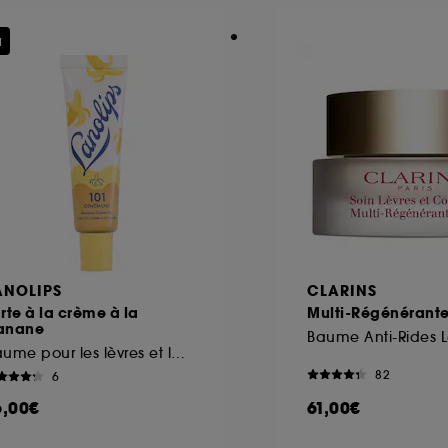
u
ANOLIPS
CLARINS
rte à la crème à la
Multi-Régénérant
anane
Baume pour les lèvres et la peau sèche
82
6
6,00€
61,00€