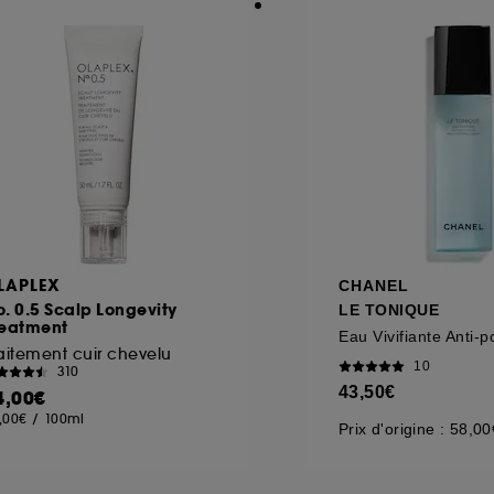
LAPLEX
CHANEL
. 0.5 Scalp Longevity
LE TONIQUE
reatment
Eau Vivifiante Anti-po
aitement cuir chevelu
10
310
43,50€
4,00€
,00€
/
100ml
Prix d'origine : 58,00