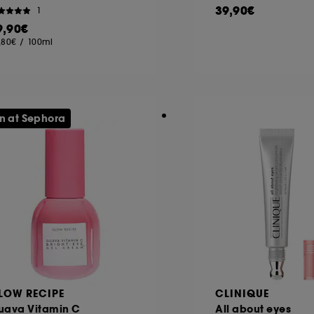
39,90€
1
9,90€
,80€
/
100ml
n at Sephora
LOW RECIPE
CLINIQUE
uava Vitamin C
All about eyes