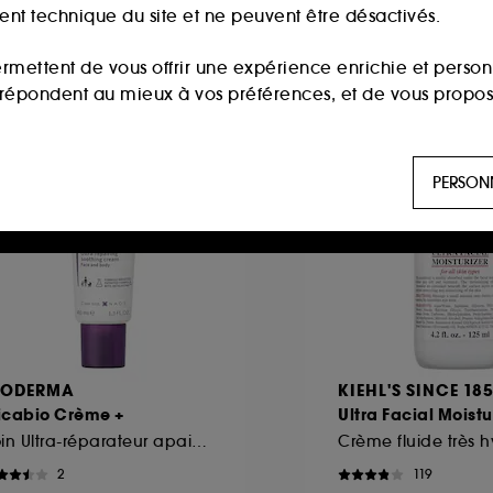
Prix d'origine : 58,
ment technique du site et ne peuvent être désactivés.
58,00€
/
100ml
ermettent de vous offrir une expérience enrichie et per
i répondent au mieux à vos préférences, et de vous propo
ls sont utilisés pour vous présenter du contenu susceptible
PERSON
aux, sur la base des pages que vous avez consultées, de votr
 permettent de réaliser des statistiques de fréquentation et
n ligne :
ils nous permettent de lutter notamment contre
IODERMA
KIEHL'S SINCE 18
icabio Crème +
Ultra Facial Moistu
es permettant l’affichage et/ou la fourniture de certaines fo
Soin Ultra-réparateur apaisant SFP 50+
de vous faire bénéficier de l’authentification prolongée vo
2
119
saisir à nouveau votre identifiant et mot de passe.