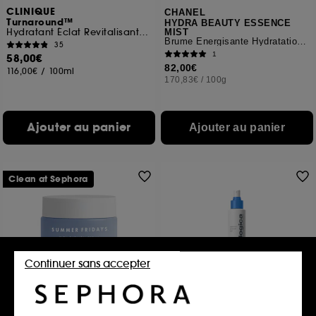
CLINIQUE
CHANEL
Turnaround™
HYDRA BEAUTY ESSENCE
Hydratant Éclat Revitalisant Nuit
MIST
Brume Énergisante Hydratation Protection Éclat
35
1
58,00€
82,00€
116,00€
/
100ml
170,83€
/
100g
Ajouter au panier
Ajouter au panier
Clean at Sephora
Continuer sans accepter
SUMMER FRIDAYS
DERMALOGICA
Crème Riche Effet Coussin
Hyaluronic Ceramid Mist
Soin Hydratant Ultra-Repulpant
Brume