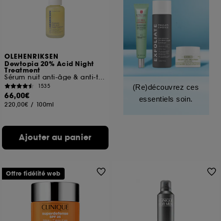
OLEHENRIKSEN
Dewtopia 20% Acid Night
Treatment
Sérum nuit anti-âge & anti-taches AHA + PHA
1535
(Re)découvrez ces
66,00€
essentiels soin.
220,00€
/
100ml
Ajouter au panier
Offre fidélité web