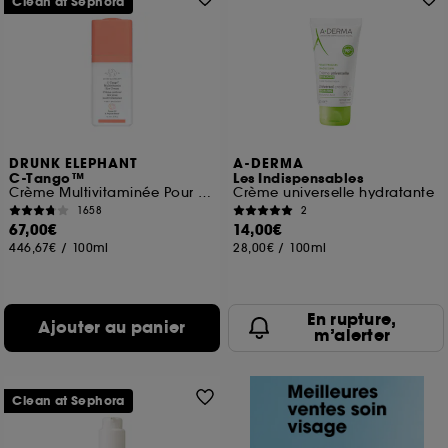
Clean at Sephora
DRUNK ELEPHANT
A-DERMA
C-Tango™
Les Indispensables
Crème Multivitaminée Pour Le Contour Des Yeux
Crème universelle hydratante
1658
2
67,00€
14,00€
446,67€
/
100ml
28,00€
/
100ml
En rupture,
Ajouter au panier
m’alerter
Clean at Sephora