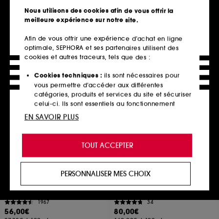
945
65
Nous utilisons des cookies afin de vous offrir la
57,00€
57,00€
meilleure expérience sur notre site.
114,00€
/
100ml
38,00€
/
100ml
Afin de vous offrir une expérience d’achat en ligne
optimale, SEPHORA et ses partenaires utilisent des
cookies et autres traceurs, tels que des :
Ajouter au panier
Ajouter au panier
Cookies techniques :
ils sont nécessaires pour
vous permettre d’accéder aux différentes
catégories, produits et services du site et sécuriser
Clean at Sephora
celui-ci. Ils sont essentiels au fonctionnement
technique du site et ne peuvent être désactivés.
EN SAVOIR PLUS
Cookies de personnalisation :
ils nous permettent
de vous offrir une expérience enrichie et
TOUT ACCEPTER
personnalisée en vous recommandant des
produits, des services et des contenus qui
répondent au mieux à vos préférences, et de vous
PERSONNALISER MES CHOIX
proposer des offres promotionnelles adaptées à
TATCHA
SHISEIDO
The Camellia Cleansing Oil
Essential Energy
votre profil.
Démaquillant Et Nettoyant 2-en-1
Crème Jour Activatrice d'Hydratation SPF20
1967
34
Cookies réseaux sociaux et publicité :
ils sont
56,00€
80,00€
utilisés pour vous présenter du contenu susceptible