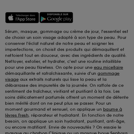
Sérum, masque, gommage ou crème de jour, l'essentiel est
de choisir un soin visage adapté à son type de peau. Pour
conserver l'éclat naturel de notre peau et soigner les
imperfections, on choisit des produits qui démaquillent et
nettoient tout en douceur, avec des ingrédients de qualité.
Nettoyer, exfolier, et hydrater, c'est une routine infaillible
pour une peau flawless. On opte pour une
eau micellaire
démaquillante et rafraîchissante, suivie d'un
gommage
visage
aux extraits naturels qui lisse la peau et la
débarrasse des impuretés de la journée. On raffole de ce
sentiment de fraîcheur, vivifiant et purifiant à la fois. Les
soins délicatement parfumés offrent un moment de détente
bien mérité dont on ne peut plus se passer. Pour un
moment gourmand et sensuel, on applique un
baume à
lèvres Fresh
, réparateur et hydratant. En fonction de notre
besoin, on applique un soin hydratant, purifiant, anti-âge,
ou encore matifiant. Envie de nouveautés ? On essaie le
masque au charbon Clinique
ou un
masque boue Sephora