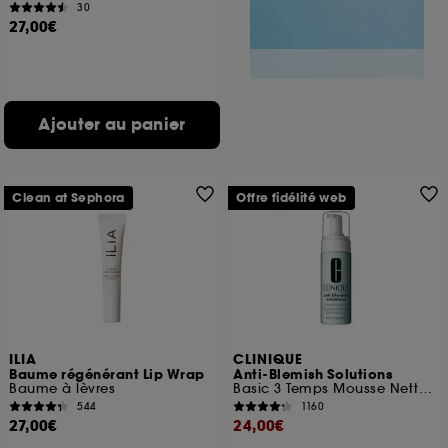
30
27,00€
Ajouter au panier
Clean at Sephora
Offre fidélité web
ILIA
CLINIQUE
Baume régénérant Lip Wrap
Anti-Blemish Solutions
Baume à lèvres
Basic 3 Temps Mousse Nettoyante Formule S.O.S
544
1160
27,00€
24,00€