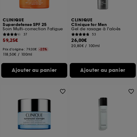
CLINIQUE
CLINIQUE
Superdefense SPF 25
Clinique for Men
Soin Multi-correction Fatigue
Gel de rasage à l'aloès
37
53
59,25€
26,00€
20,80€
/
100ml
Prix d'origine : 79,00€
-25%
118,50€
/
100ml
Ajouter au panier
Ajouter au panier