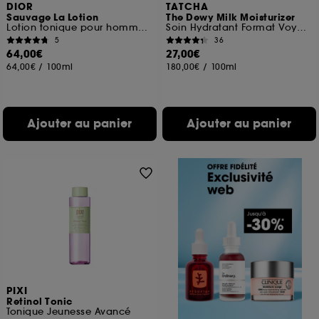
DIOR
TATCHA
Sauvage La Lotion
The Dewy Milk Moisturizer
Lotion tonique pour homme à l'extrait de cactus
Soin Hydratant Format Voyage
5
36
64,00€
27,00€
64,00€
/
100ml
180,00€
/
100ml
Ajouter au panier
Ajouter au panier
PIXI
Retinol Tonic
Tonique Jeunesse Avancé