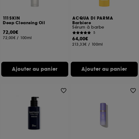
111SKIN
ACQUA DI PARMA
Deep Cleansing Oil
Barbiere
Sérum à barbe
72,00€
5
72,00€
/
100ml
64,00€
213,33€
/
100ml
Ajouter au panier
Ajouter au panier