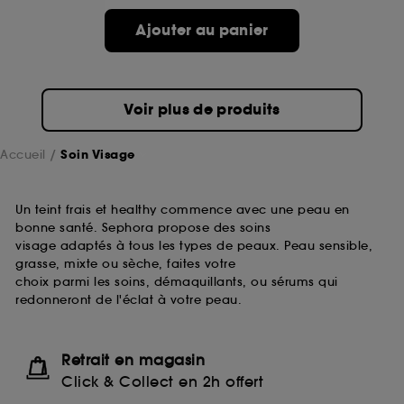
passe.
Ajouter au panier
A l'exception des cookies techniques, le dépôt et la
lecture de ces traceurs requiert votre accord. Vous
pouvez personnaliser vos choix concernant le dépôt
Voir plus de produits
de ces cookies grâce au bouton "personnaliser mes
choix" ci-dessous ou décider de "tout accepter".
Sephora pourra associer les informations de
Accueil
Soin Visage
navigation collectées par ces Cookies, pour les
finalités acceptées, avec les données personnelles
collectées ou générées lors de votre activité en ligne
Un teint frais et healthy commence avec une peau en
ou en magasin. Pour refuser tous les cookies, cliques
bonne santé. Sephora propose des soins
sur "continuer sans accepter". Voous pouvez à tout
visage adaptés à tous les types de peaux. Peau sensible,
moment choisir de retirer votrte consentement. Si vous
grasse, mixte ou sèche, faites votre
souhaitez obtenir plus d'information sur les cookies
choix parmi les soins, démaquillants, ou sérums qui
utilisés,
cliquez
ici
.
redonneront de l'éclat à votre peau.
Retrait en magasin
Click & Collect en 2h offert