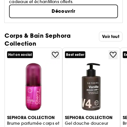
cadeaux et échantillons offerts.
Découvrir
Corps & Bain Sephora
Voir tout
Collection
Hot on social
Best seller
E
Ignorer le carrousel produits
SEPHORA COLLECTION
SEPHORA COLLECTION
S
Brume parfumée corps et
Gel douche douceur
B