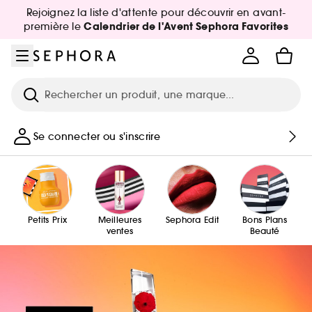
Aller au menu
Aller au contenu principal
Aller au pied de page
Rejoignez la liste d'attente pour découvrir en avant-
Calendrier de l'Avent Sephora Favorites
première le
Recherche
Se connecter ou s'inscrire
Petits Prix
Meilleures
Sephora Edit
Bons Plans
ventes
Beauté