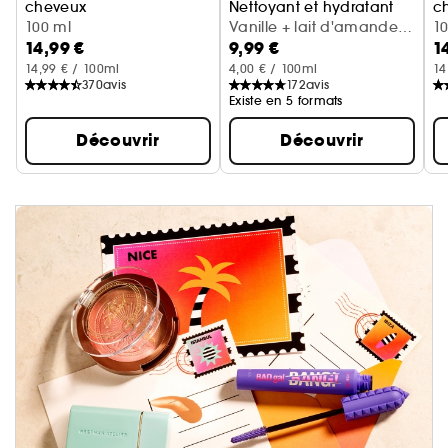
cheveux
Nettoyant et hydratant
c
Cerise + crème fouettée
100 ml
Vanille + lait d'amande
Va
1
14,99 €
9,99 €
1
(300 ml)
14,99 € / 100ml
4,00 € / 100ml
14
370
avis
172
avis
Existe en 5 formats
Découvrir
Découvrir