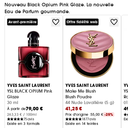
Nouveau Black Opium Pink Glaze. La nouvelle
Eau de Parfum gourmande.
Avant-première
Offre fidélité web
Ignorer le carrousel produits
YVES SAINT LAURENT
YVES SAINT LAURENT
Y
YSL BLACK OPIUM Pink
Make Me Blush
YS
Glaze
Blush Poudre
Ro
Eau de Parfum femme ambrée florale & note de fraise
30 ml
44 Nude Lavallière (5 g)
01
79,00 €
41,25 €
4
À partir de
263,33 € / 100ml
Prix d'origine :
55,00 €
-25%
75
avis
1877
avis
Ex
Existe en 3 formats
Existe en 14 teintes