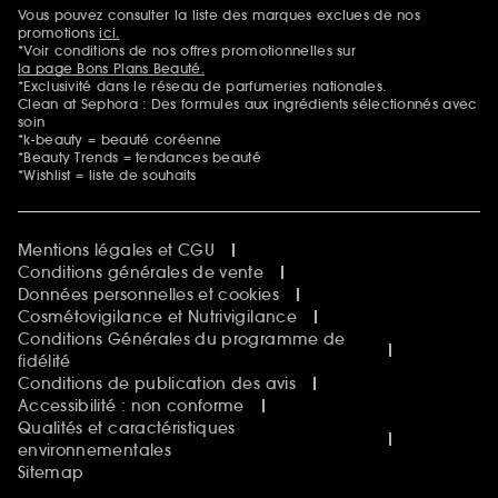
Sephora Beautiful Club
Vous pouvez consulter la liste des marques exclues de nos
Mentions additionnelles
Clean at Sephora
promotions
ici.
Idées & Inspirations Beauté
*Voir conditions de nos offres promotionnelles sur
la page Bons Plans Beauté.
*Exclusivité dans le réseau de parfumeries nationales.
Clean at Sephora : Des formules aux ingrédients sélectionnés avec
soin
*k-beauty = beauté coréenne
*Beauty Trends = tendances beauté
*Wishlist = liste de souhaits
Mentions légales et CGU
Conditions générales de vente
Données personnelles et cookies
Cosmétovigilance et Nutrivigilance
Conditions Générales du programme de
fidélité
Conditions de publication des avis
Accessibilité : non conforme
Qualités et caractéristiques
environnementales
Sitemap