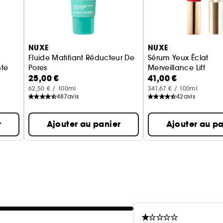
NUXE
NUXE
Fluide Matifiant Réducteur De
Sérum Yeux Éclat
nte
Pores
Merveillance Lift
25,00 €
41,00 €
Zinc Power
62,50 € / 100ml
341,67 € / 100ml
487
avis
42
avis
r
Ajouter au panier
Ajouter au pa