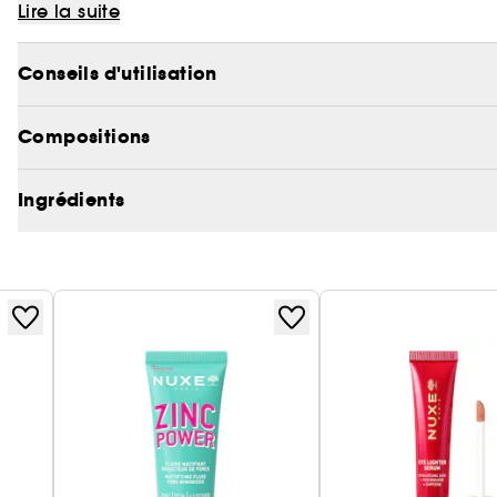
Lire la suite
Deuxième étape du nettoyage dans la routine anti-imp
de peau et la matifie en la laissant propre et confor
Conseils d'utilisation
(boutons, points noirs), les brillances et améliore la 
de l'Extrait de Litchi.
Compositions
Dès la première application, la peau est purifiée po
Ingrédients
Après 2 mois :
- Les pores sont visiblement réduits pour 100 % des v
- -41% de brillance***
- -38% de boutons***
Sa texture fraiche au parfum pastèque-menthe addict
la dessécher.
*Test d'usage - 33 volontaires. % de satisfaction i
**Test d'usage - 32 volontaires. % de satisfaction apr
***Test d'usage - 32 volontaires. % d'amélioration é