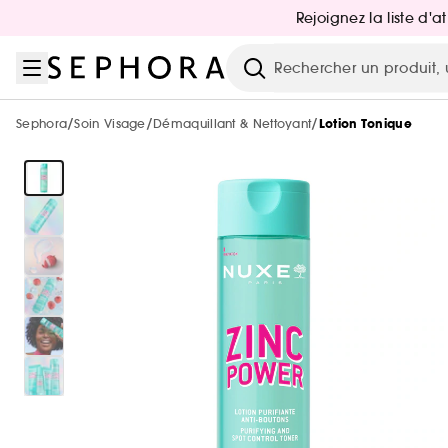
Aller au menu
Aller au contenu principal
Aller au pied de page
Rejoignez la liste d'
Nouveautés & Tendances
Bons plans & Cadeaux
Sephora Collection
Summer Vibes
Corps & Bain
Soin Visage
Maquillage
Cheveux
Marques
Parfum
Recherche
Voir tout
Voir tout
Voir tout
Voir tout
Voir tout
Voir tout
Voir tout
Voir tout
Voir tout
Voir tout
/
/
/
Sephora
Soin Visage
Démaquillant & Nettoyant
Lotion Tonique
Sélection été par catégorie
Nouvelles marques
-25% sur une sélection maquillage
Jusqu'à -30% sur une sélection de parfums
Jusqu'à -30% sur une sélection soin
Jusqu'à -30% sur une sélection soin
Jusqu'à -30% sur une sélection cheveux
De A à Z
Voir tout
Tous nos bons plans beauté
Voir tout
Voir tout
Nouveautés par catégorie
Top marques
Nos offres web
Protection solaire & bronzage
Nouveautés
Nouveautés
Nouveautés
Nouveautés
-25% sur une sélection de la marque REDKEN
Nouveautés
Maquillage
Phlur
Voir tout
Voir tout
Voir tout
Minis & formats voyage 🧳
Marques tendances
Meilleures ventes 🔥
Meilleures ventes 🔥
Meilleures ventes 🔥
Meilleures ventes 🔥
Nouveautés
The Next BIG Thing
Nouveau! Collection corps & bain
Exclusions des promotions
Parfum
Merit Beauty
Maquillage
Sephora Collection
Parfum : Jusqu'à -30% sur une sélection
Voir tout
Voir tout
Uniquement chez Sephora
Look de festival
Uniquement chez Sephora
Uniquement chez Sephora
Uniquement chez Sephora
Minis & formats voyage🧳
Meilleures ventes 🔥
Nouveautés testées en vidéo
Meilleures ventes 🔥
Cadeaux des marques 🎁
Soin visage & corps
Medicube
Parfum
Dior
Maquillage : -25% sur une sélection
Minis coffrets
Kayali
Voir tout
Maquillage
Petits prix
Minis & formats voyage🧳
Minis & formats voyage🧳
Minis & formats voyage🧳
Coffret corps & bain
Uniquement chez Sephora
Maquillage mariée & invitée 💐
Marques testées en vidéo
Cartes cadeaux
Cheveux
Anua
Soin Visage
Erborian
Soin : Jusqu'à -30% sur une sélection
Favoris format voyage
Yepoda
Charlotte Tilbury
Authentic Beauty Concept
Voir tout
Coffrets parfum
Produits solaires corps
Beauty Trends
Soin visage
Beauty Trends
Coffrets maquillage
Coffret Soin Visage
Minis & formats voyage🧳
Sephora Prize 🏆
Corps & Bain
Chanel
Cheveux : Jusqu'à -30% sur une sélection
Kérastase