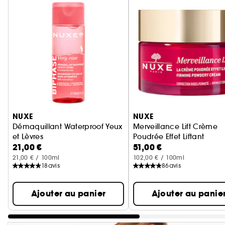
Ignorer le carrousel produits
NUXE
NUXE
Démaquillant Waterproof Yeux
Merveillance Lift Crème
et Lèvres
Poudrée Effet Liftant
21,00 €
51,00 €
Biphase
Crème anti-âge
21,00 € / 100ml
102,00 € / 100ml
18
avis
86
avis
Ajouter au panier
Ajouter au panie