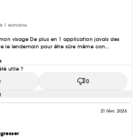
uis 1 semaine
 mon visage De plus en 1 application javais des
ye le lendemain pour être sûre même con...
n
été utile ?
0
0
u
21 févr. 2026
agresser