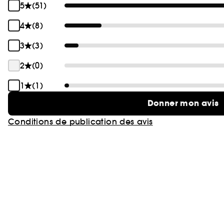
5
(51)
4
(8)
3
(3)
2
(0)
1
(1)
Donner mon avis
Conditions de publication des avis