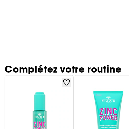
Poudre libre
Palette Teint
Masque crème
Lisseur & boucleur
Base lèvres & Repulpeur
Sérum et huile
Soin anti-imperfections
Crayon yeux & khôl
Définition des boucles & ondulations
Sephora Collection fête ses 30 ans
Voir tout
Accessoires maquillage
Parfums rechargeables 💛
Rasage
Sephora Collection
Bar à sourcils Benefit
Contour des yeux
Cheveux fins & sans volume
Poudre matifiante
Sèche cheveux
Lip combo
Soin entretien couleur
Soin anti-rougeurs
Base paupière
Anti chute
Coffret Soin
Soin des lèvres
Cheveux colorés & méchés
Démaquillant & Nettoyant
Contouring
Démaquillant
Bougies parfumées
Clean at Sephora 💛
Parfum cheveux
Soin anti-rides & anti-âge
Faux-cils
Protection solaire
Soin Hydratant & Défatigant
Gommage & peeling visage
Cheveux blonds décolorés
BB crème & CC crème
Voir tout
Bien-être
Accessoires visage
Shampoing solide
Sephora Collection
Quiz soin cheveux
Soin hydratant
Protection chaleur
Nettoyant & Gommage
Huile visage
Crème teintée
Nettoyant Moussant Visage
Gommage cuir chevelu
Soin anti tache
Voir tout
Voir tout
Clean at Sephora 💛
Parfums à petits prix
Sephora Collection
Soin anti-cernes
Soin des cils et sourcils
Palette Teint
Complétez votre routine
Lotion tonique
Soin pour les pores
Parfum d'intérieur
Gua Sha & rouleau visage
Soin anti âge
Soin ciblé
Clean at Sephora 💛
Trouvez le fond de teint parfait
Eau micellaire
Soin éclat & anti-Fatigue
Huiles essentielles
Appareil beauté visage
BB crème & CC crème
Soin matifiant
Brosse nettoyante