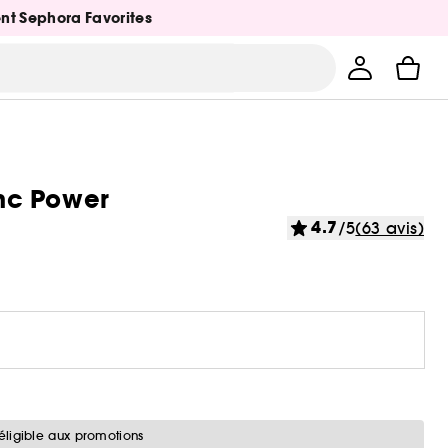
ent Sephora Favorites
inc Power
4.7
/5
(63 avis)
éligible aux promotions