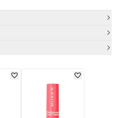
erfections, cette lotion purifiante affine le grain
table. Elle réduit visiblement les imperfections
qualité de la peau. Elle contient du Zinc [PCA], et
ur 100 % des volontaires*.
olontaires**
if laisse votre peau purifiée et confortable sans
mmédiatement après application.
ès 56 jours.
valué par le dermatologue après 56 jours.