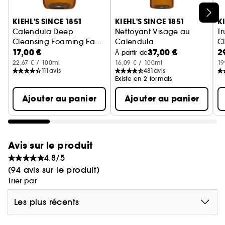
Ignorer le carrousel produits
KIEHL'S SINCE 1851
KIEHL'S SINCE 1851
K
Calendula Deep
Nettoyant Visage au
Tr
Cleansing Foaming Face
Calendula
Cl
17,00 €
37,00 €
2
Wash
Nettoyant visage Format voyage
Calendula Deep Cleansing F
So
À partir de
22,67 € / 100ml
16,09 € / 100ml
19
111
avis
481
avis
Existe en 2 formats
Ajouter au panier
Ajouter au panier
Avis sur le produit
4.8/5
(94 avis sur le produit)
Trier par
Les plus récents