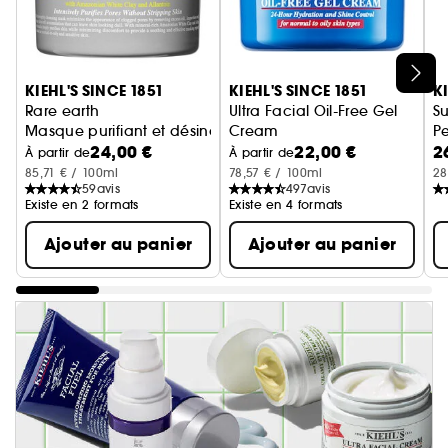
Ignorer le carrousel produits
KIEHL'S SINCE 1851
KIEHL'S SINCE 1851
K
Rare earth
Ultra Facial Oil-Free Gel
Su
Masque purifiant et désincrustant à l'Argile Blanche
Cream
Pe
24,00 €
22,00 €
2
Gel Crème Hydratant Rechar
D
Dé
À partir de
À partir de
85,71 € / 100ml
78,57 € / 100ml
28
59
avis
497
avis
Existe en 2 formats
Existe en 4 formats
Ajouter au panier
Ajouter au panier