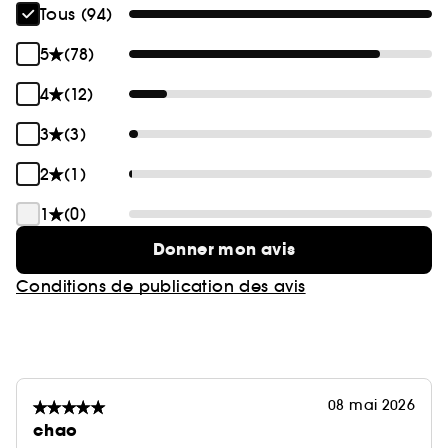
Tous (94)
5
(78)
4
(12)
3
(3)
2
(1)
1
(0)
Donner mon avis
Conditions de publication des avis
08 mai 2026
chao