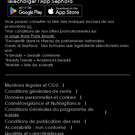
Télécharger l’App Sephora
Vous pouvez consulter la liste des marques exclues de nos
Mentions additionnelles
promotions
ici.
*Voir conditions de nos offres promotionnelles sur
la page Bons Plans Beauté.
*Exclusivité dans le réseau de parfumeries nationales.
Clean at Sephora : Des formules aux ingrédients sélectionnés avec
soin
*k-beauty = beauté coréenne
*Beauty Trends = tendances beauté
*Wishlist = liste de souhaits
Mentions légales et CGU
Conditions générales de vente
Données personnelles et cookies
Cosmétovigilance et Nutrivigilance
Conditions Générales du programme de
fidélité
Conditions de publication des avis
Accessibilité : non conforme
Qualités et caractéristiques