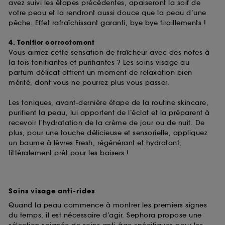
de ces cookies grâce au bouton "personnaliser mes
avez suivi les étapes précédentes, apaiseront la soif de
choix" ci-dessous ou décider de "tout accepter".
votre peau et la rendront aussi douce que la peau d’une
Sephora pourra associer les informations de
pêche. Effet rafraîchissant garanti, bye bye tiraillements !
navigation collectées par ces Cookies, pour les
finalités acceptées, avec les données personnelles
4. Tonifier correctement
collectées ou générées lors de votre activité en ligne
Vous aimez cette sensation de fraîcheur avec des notes à
ou en magasin. Pour refuser tous les cookies, cliques
la fois tonifiantes et purifiantes ? Les soins visage au
sur "continuer sans accepter". Voous pouvez à tout
parfum délicat offrent un moment de relaxation bien
moment choisir de retirer votrte consentement. Si vous
mérité, dont vous ne pourrez plus vous passer.
souhaitez obtenir plus d'information sur les cookies
utilisés,
cliquez
ici
.
Les toniques, avant-dernière étape de la routine skincare,
purifient la peau, lui apportent de l’éclat et la préparent à
recevoir l’hydratation de la crème de jour ou de nuit. De
plus, pour une touche délicieuse et sensorielle, appliquez
un baume à lèvres Fresh, régénérant et hydratant,
littéralement prêt pour les baisers !
Soins visage anti-rides
Quand la peau commence à montrer les premiers signes
du temps, il est nécessaire d’agir. Sephora propose une