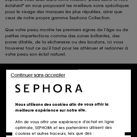
éclatant" en vous proposant les meilleurs soins spécifiques
pour le visage des marques les plus réputées, ainsi que
ceux de notre propre gamme Sephora Collection.
Que votre peau montre les premiers signes de l’âge ou de
petites imperfections comme des zones brillantes, des
pores dilatés, de la sécheresse ou des boutons, ici vous
trouverez tout ce qu’il faut pour les atténuer et redonner à
votre peau son éclat naturel.
Laissez-vous inspirer par :
Continuer sans accepter
les soins anti-taches visage anti-âge de Clarins
les soins pour peaux grasses de The Inkey List
les soins pour peaux sèches de belif
les soins pour peaux à tendance acnéique de Fenty Skin
Nous utilisons des cookies afin de vous offrir la
Disponibles avec bien d’autres soins pour la peau du
meilleure expérience sur notre site.
visage dans notre vitrine en ligne scintillante.
Afin de vous offrir une expérience d’achat en ligne
optimale, SEPHORA et ses partenaires utilisent des
cookies et autres traceurs, tels que des :