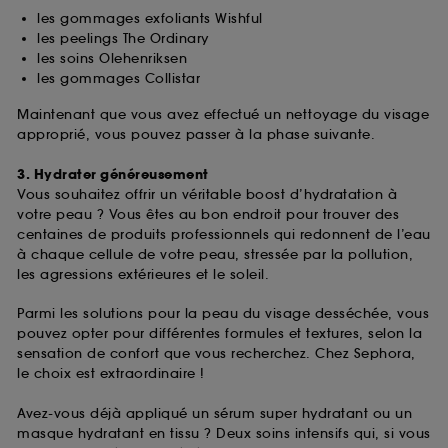
fréquentation et de navigation sur notre site afin
les gommages exfoliants Wishful
d’en améliorer la performance.
les peelings The Ordinary
les soins Olehenriksen
Cookies de sécurisation des paiements en ligne :
les gommages Collistar
ils nous permettent de lutter notamment contre les
fraudes aux moyens de paiement et les
Maintenant que vous avez effectué un nettoyage du visage
usurpations d’identité.
approprié, vous pouvez passer à la phase suivante.
Cookies fonctionnels :
il s’agit de cookies
3. Hydrater généreusement
permettant l’affichage et/ou la fourniture de
Vous souhaitez offrir un véritable boost d’hydratation à
certaines fonctionnalités du site, tel que les
votre peau ? Vous êtes au bon endroit pour trouver des
cookies d’authentification qui sont utilisés afin de
centaines de produits professionnels qui redonnent de l’eau
vous faire bénéficier de l’authentification
à chaque cellule de votre peau, stressée par la pollution,
prolongée vous permettant d’accéder à votre
les agressions extérieures et le soleil.
compte lors de votre prochaine visite sur le site
sans saisir à nouveau votre identifiant et mot de
Parmi les solutions pour la peau du visage desséchée, vous
passe.
pouvez opter pour différentes formules et textures, selon la
sensation de confort que vous recherchez. Chez Sephora,
le choix est extraordinaire !
A l'exception des cookies techniques, le dépôt et la
lecture de ces traceurs requiert votre accord. Vous
Avez-vous déjà appliqué un sérum super hydratant ou un
pouvez personnaliser vos choix concernant le dépôt
masque hydratant en tissu ? Deux soins intensifs qui, si vous