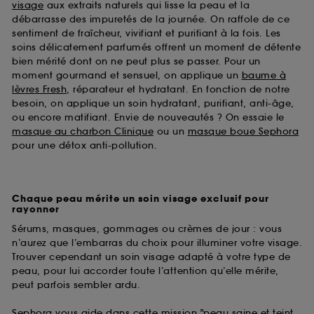
visage
aux extraits naturels qui lisse la peau et la
débarrasse des impuretés de la journée. On raffole de ce
sentiment de fraîcheur, vivifiant et purifiant à la fois. Les
soins délicatement parfumés offrent un moment de détente
bien mérité dont on ne peut plus se passer. Pour un
moment gourmand et sensuel, on applique un
baume à
lèvres Fresh
, réparateur et hydratant. En fonction de notre
besoin, on applique un soin hydratant, purifiant, anti-âge,
ou encore matifiant. Envie de nouveautés ? On essaie le
masque au charbon Clinique
ou un
masque boue Sephora
pour une détox anti-pollution.
Chaque peau mérite un soin visage exclusif pour
rayonner
Sérums, masques, gommages ou crèmes de jour : vous
n’aurez que l’embarras du choix pour illuminer votre visage.
Trouver cependant un soin visage adapté à votre type de
peau, pour lui accorder toute l’attention qu’elle mérite,
peut parfois sembler ardu.
Sephora vous aide dans cette mission "peau saine et teint