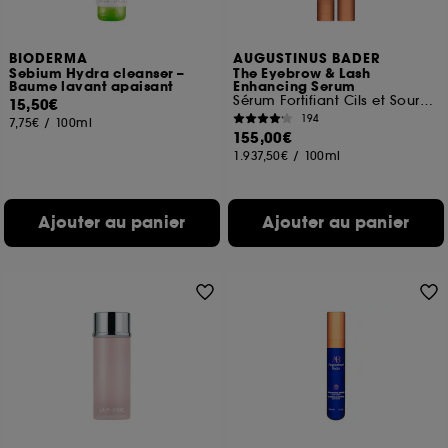
BIODERMA
AUGUSTINUS BADER
Sebium Hydra cleanser –
The Eyebrow & Lash
Baume lavant apaisant
Enhancing Serum
Sérum Fortifiant Cils et Sourcils
15,50€
194
7,75€
/
100ml
155,00€
1.937,50€
/
100ml
Ajouter au panier
Ajouter au panier