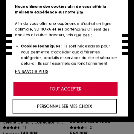
Patchs Anti-Rides Au Rétinol
1
Nous utilisons des cookies afin de vous offrir la
1
132,00€
meilleure expérience sur notre site.
182,00€
132,00€
/
100ml
93,33€
/
100g
Afin de vous offrir une expérience d’achat en ligne
optimale, SEPHORA et ses partenaires utilisent des
cookies et autres traceurs, tels que des :
Ajouter au panier
Ajouter au panier
Cookies techniques :
ils sont nécessaires pour
vous permettre d’accéder aux différentes
catégories, produits et services du site et sécuriser
Exclu
celui-ci. Ils sont essentiels au fonctionnement
technique du site et ne peuvent être désactivés.
EN SAVOIR PLUS
Cookies de personnalisation :
ils nous permettent
de vous offrir une expérience enrichie et
TOUT ACCEPTER
personnalisée en vous recommandant des
produits, des services et des contenus qui
répondent au mieux à vos préférences, et de vous
PERSONNALISER MES CHOIX
proposer des offres promotionnelles adaptées à
DIOR
111SKIN
Recharge Dior Capture
Black Diamond Serum –
votre profil.
Crème Nuit
Sérum Liftant &
Raffermissant Éclat
Crème de nuit, correction rides et fermeté
Cookies réseaux sociaux et publicité :
ils sont
11
2
utilisés pour vous présenter du contenu susceptible
148,00€
564,00€
À partir de