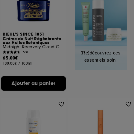
KIEHL'S SINCE 1851
Crème de Nuit Régénérante
aux Huiles Botaniques
Midnight Recovery Cloud Cream
531
(Re)découvrez ces
65,00€
essentiels soin.
130,00€
/
100ml
Ajouter au panier