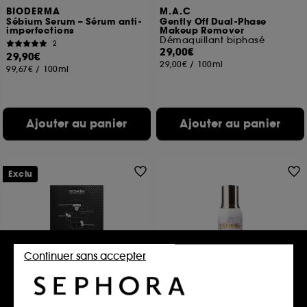
BIODERMA
M.A.C
Sébium Serum – Sérum anti-
Gently Off Dual-Phase
imperfections
Makeup Remover
Démaquillant biphasé
2
29,00€
29,90€
29,00€
/
100ml
99,67€
/
100ml
Ajouter au panier
Ajouter au panier
Exclu
Continuer sans accepter
111SKIN
LA MER
Wrinkle Erasing Retinol
La Brume Revitalisante
Patches
Brume Hydratante Visage