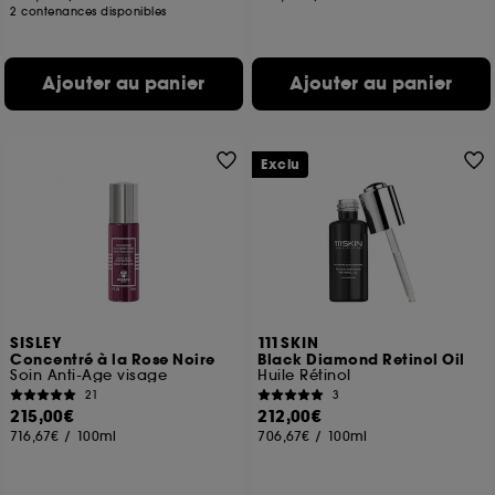
2 contenances disponibles
Ajouter au panier
Ajouter au panier
Exclu
SISLEY
111SKIN
Concentré à la Rose Noire
Black Diamond Retinol Oil
Soin Anti-Age visage
Huile Rétinol
21
3
215,00€
212,00€
716,67€
/
100ml
706,67€
/
100ml