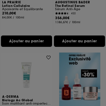
LA PRAIRIE
AUGUSTINUS BADER
Lotion Cellulaire
The Retinol Serum
Apaisante et Equilibrante
Sérum Anti-Âge
210,00€
422
84,00€
/
100ml
356,00€
1.186,67€
/
100ml
Ajouter au panier
Ajouter au panier
A-DERMA
Biology Ac Global
Soin matifiant anti-imperfections