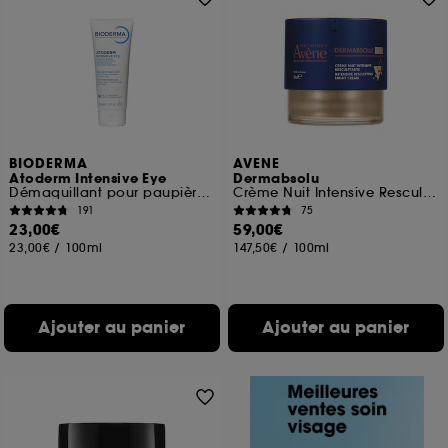
BIODERMA
AVENE
Atoderm Intensive Eye
Dermabsolu
Démaquillant pour paupières irritées 3en1
Crème Nuit Intensive Resculptante
191
75
23,00€
59,00€
23,00€
/
100ml
147,50€
/
100ml
Ajouter au panier
Ajouter au panier