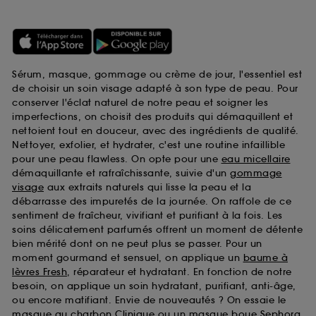
Sérum, masque, gommage ou crème de jour, l'essentiel est
de choisir un soin visage adapté à son type de peau. Pour
conserver l'éclat naturel de notre peau et soigner les
imperfections, on choisit des produits qui démaquillent et
nettoient tout en douceur, avec des ingrédients de qualité.
Nettoyer, exfolier, et hydrater, c'est une routine infaillible
pour une peau flawless. On opte pour une
eau micellaire
démaquillante et rafraîchissante, suivie d'un
gommage
visage
aux extraits naturels qui lisse la peau et la
débarrasse des impuretés de la journée. On raffole de ce
sentiment de fraîcheur, vivifiant et purifiant à la fois. Les
soins délicatement parfumés offrent un moment de détente
bien mérité dont on ne peut plus se passer. Pour un
moment gourmand et sensuel, on applique un
baume à
lèvres Fresh
, réparateur et hydratant. En fonction de notre
besoin, on applique un soin hydratant, purifiant, anti-âge,
ou encore matifiant. Envie de nouveautés ? On essaie le
masque au charbon Clinique
ou un
masque boue Sephora