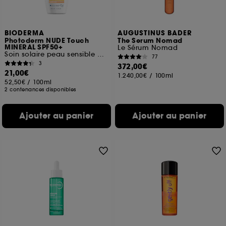
BIODERMA
AUGUSTINUS BADER
Photoderm NUDE Touch
The Serum Nomad
MINERAL SPF50+
Le Sérum Nomad
Soin solaire peau sensible mixte/grasse
77
3
372,00€
21,00€
1.240,00€
/
100ml
52,50€
/
100ml
2 contenances disponibles
Ajouter au panier
Ajouter au panier