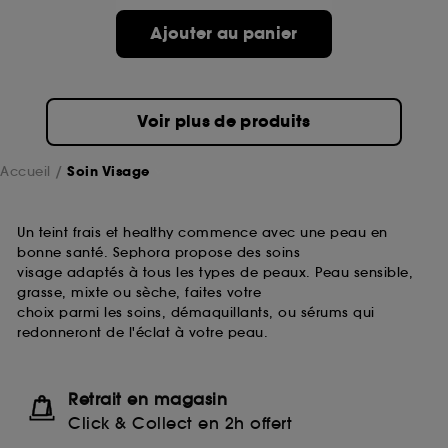
passe.
Ajouter au panier
A l'exception des cookies techniques, le dépôt et la
lecture de ces traceurs requiert votre accord. Vous
pouvez personnaliser vos choix concernant le dépôt
Voir plus de produits
de ces cookies grâce au bouton "personnaliser mes
choix" ci-dessous ou décider de "tout accepter".
Sephora pourra associer les informations de
Accueil
Soin Visage
navigation collectées par ces Cookies, pour les
finalités acceptées, avec les données personnelles
collectées ou générées lors de votre activité en ligne
Un teint frais et healthy commence avec une peau en
ou en magasin. Pour refuser tous les cookies, cliques
bonne santé. Sephora propose des soins
sur "continuer sans accepter". Voous pouvez à tout
visage adaptés à tous les types de peaux. Peau sensible,
moment choisir de retirer votrte consentement. Si vous
grasse, mixte ou sèche, faites votre
souhaitez obtenir plus d'information sur les cookies
choix parmi les soins, démaquillants, ou sérums qui
utilisés,
cliquez
ici
.
redonneront de l'éclat à votre peau.
Retrait en magasin
Click & Collect en 2h offert