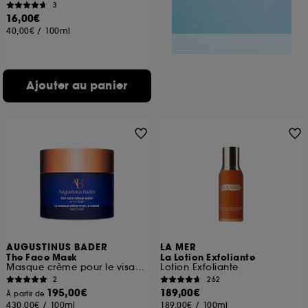
3
16,00€
40,00€
/
100ml
Ajouter au panier
AUGUSTINUS BADER
LA MER
The Face Mask
La Lotion Exfoliante
Masque crème pour le visage
Lotion Exfoliante
2
262
195,00€
189,00€
À partir de
430,00€
/
100ml
189,00€
/
100ml