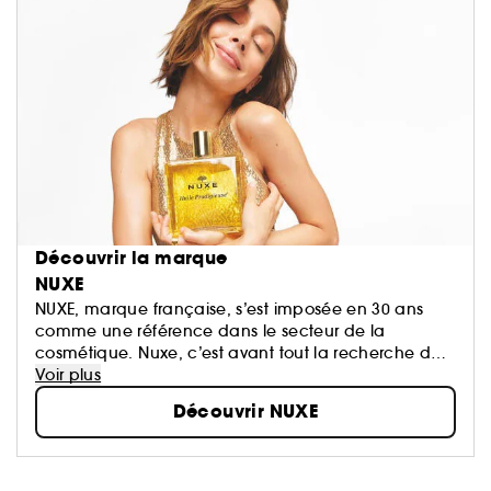
Découvrir la marque
NUXE
NUXE, marque française, s’est imposée en 30 ans
comme une référence dans le secteur de la
cosmétique. Nuxe, c’est avant tout la recherche de
l’excellence, l’écoute des sens alliée à la force de la
Voir plus
nature et l’efficacité de la science...
Découvrir NUXE