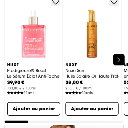
Ignorer le carrousel produits
NUXE
NUXE
N
Prodigieuse® Boost
Nuxe Sun
Me
Le Sérum Éclat Anti-Taches
Huile Solaire Or Haute Protecti
en
39,90 €
38,00 €
5
F
S
133,00 € / 100ml
25,33 € / 100ml
17
22
avis
30
avis
Ajouter au panier
Ajouter au panier