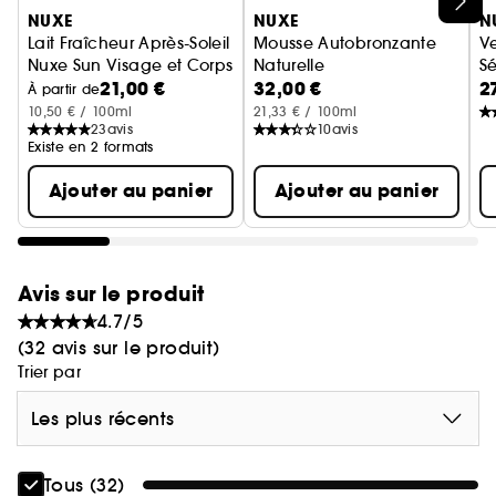
Ignorer le carrousel produits
NUXE
NUXE
N
Lait Fraîcheur Après-Soleil
Mousse Autobronzante
Ve
Sa texture légère pénètre facilement et laisse la
Nuxe Sun Visage et Corps
Naturelle
Sé
peau douce et confortable.
21,00 €
32,00 €
2
Hâle Doré et Lumineux
À partir de
10,50 € / 100ml
21,33 € / 100ml
23
avis
10
avis
Ne sent pas la DHA mais un parfum frais et
Existe en 2 formats
pétillant aux notes de jasmin et de litchi rose.
Ajouter au panier
Ajouter au panier
Ne tache pas.
Avis sur le produit
4.7/5
Soin formulé et fabriqué en France.
(32 avis sur le produit)
Trier par
Les plus récents
*Test d'usage sous contrôle dermatologique. 21
volontaires. % de satisfaction immédiatement
après application du sérum seul.
Tous (32)