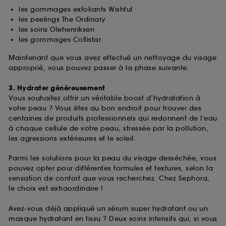
fréquentation et de navigation sur notre site afin
les gommages exfoliants Wishful
d’en améliorer la performance.
les peelings The Ordinary
les soins Olehenriksen
Cookies de sécurisation des paiements en ligne :
les gommages Collistar
ils nous permettent de lutter notamment contre les
fraudes aux moyens de paiement et les
Maintenant que vous avez effectué un nettoyage du visage
usurpations d’identité.
approprié, vous pouvez passer à la phase suivante.
Cookies fonctionnels :
il s’agit de cookies
3. Hydrater généreusement
permettant l’affichage et/ou la fourniture de
Vous souhaitez offrir un véritable boost d’hydratation à
certaines fonctionnalités du site, tel que les
votre peau ? Vous êtes au bon endroit pour trouver des
cookies d’authentification qui sont utilisés afin de
centaines de produits professionnels qui redonnent de l’eau
vous faire bénéficier de l’authentification
à chaque cellule de votre peau, stressée par la pollution,
prolongée vous permettant d’accéder à votre
les agressions extérieures et le soleil.
compte lors de votre prochaine visite sur le site
sans saisir à nouveau votre identifiant et mot de
Parmi les solutions pour la peau du visage desséchée, vous
passe.
pouvez opter pour différentes formules et textures, selon la
sensation de confort que vous recherchez. Chez Sephora,
le choix est extraordinaire !
A l'exception des cookies techniques, le dépôt et la
lecture de ces traceurs requiert votre accord. Vous
Avez-vous déjà appliqué un sérum super hydratant ou un
pouvez personnaliser vos choix concernant le dépôt
masque hydratant en tissu ? Deux soins intensifs qui, si vous