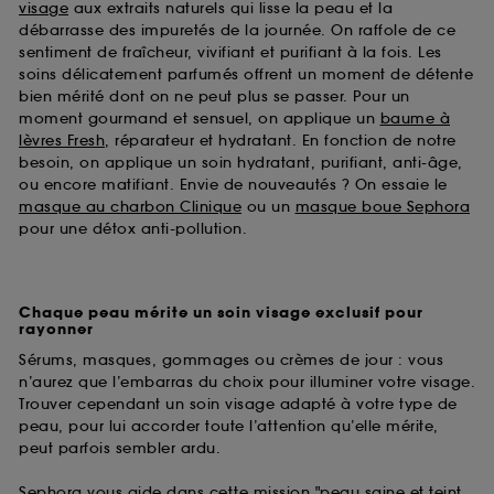
visage
aux extraits naturels qui lisse la peau et la
débarrasse des impuretés de la journée. On raffole de ce
sentiment de fraîcheur, vivifiant et purifiant à la fois. Les
soins délicatement parfumés offrent un moment de détente
bien mérité dont on ne peut plus se passer. Pour un
moment gourmand et sensuel, on applique un
baume à
lèvres Fresh
, réparateur et hydratant. En fonction de notre
besoin, on applique un soin hydratant, purifiant, anti-âge,
ou encore matifiant. Envie de nouveautés ? On essaie le
masque au charbon Clinique
ou un
masque boue Sephora
pour une détox anti-pollution.
Chaque peau mérite un soin visage exclusif pour
rayonner
Sérums, masques, gommages ou crèmes de jour : vous
n’aurez que l’embarras du choix pour illuminer votre visage.
Trouver cependant un soin visage adapté à votre type de
peau, pour lui accorder toute l’attention qu’elle mérite,
peut parfois sembler ardu.
Sephora vous aide dans cette mission "peau saine et teint