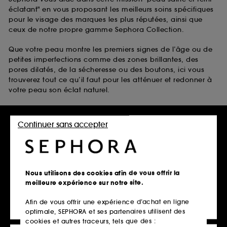
éclatant" en vous proposant les meilleurs soins spécifiques
pour le visage des marques les plus réputées, ainsi que
ceux de notre propre gamme Sephora Collection.
Que votre peau montre les premiers signes de l’âge ou de
petites imperfections comme des zones brillantes, des
pores dilatés, de la sécheresse ou des boutons, ici vous
trouverez tout ce qu’il faut pour les atténuer et redonner à
votre peau son éclat naturel.
Laissez-vous inspirer par :
Continuer sans accepter
les soins anti-taches visage anti-âge de Clarins
les soins pour peaux grasses de The Inkey List
les soins pour peaux sèches de belif
les soins pour peaux à tendance acnéique de Fenty Skin
Nous utilisons des cookies afin de vous offrir la
Disponibles avec bien d’autres soins pour la peau du
meilleure expérience sur notre site.
visage dans notre vitrine en ligne scintillante.
Afin de vous offrir une expérience d’achat en ligne
optimale, SEPHORA et ses partenaires utilisent des
cookies et autres traceurs, tels que des :