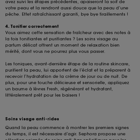
de ces cookies grâce au bouton "personnaliser mes
avez suivi les étapes précédentes, apaiseront la soif de
choix" ci-dessous ou décider de "tout accepter".
votre peau et la rendront aussi douce que la peau d’une
Sephora pourra associer les informations de
pêche. Effet rafraîchissant garanti, bye bye tiraillements !
navigation collectées par ces Cookies, pour les
finalités acceptées, avec les données personnelles
4. Tonifier correctement
collectées ou générées lors de votre activité en ligne
Vous aimez cette sensation de fraîcheur avec des notes à
ou en magasin. Pour refuser tous les cookies, cliques
la fois tonifiantes et purifiantes ? Les soins visage au
sur "continuer sans accepter". Voous pouvez à tout
parfum délicat offrent un moment de relaxation bien
moment choisir de retirer votrte consentement. Si vous
mérité, dont vous ne pourrez plus vous passer.
souhaitez obtenir plus d'information sur les cookies
utilisés,
cliquez
ici
.
Les toniques, avant-dernière étape de la routine skincare,
purifient la peau, lui apportent de l’éclat et la préparent à
recevoir l’hydratation de la crème de jour ou de nuit. De
plus, pour une touche délicieuse et sensorielle, appliquez
un baume à lèvres Fresh, régénérant et hydratant,
littéralement prêt pour les baisers !
Soins visage anti-rides
Quand la peau commence à montrer les premiers signes
du temps, il est nécessaire d’agir. Sephora propose une