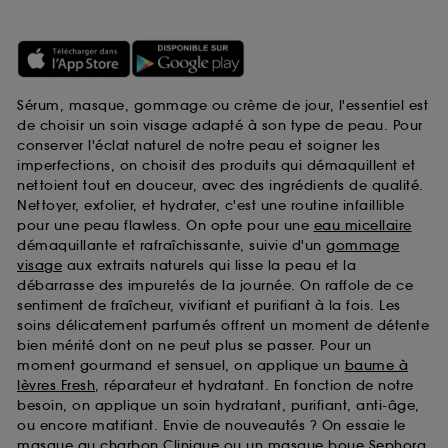
Sérum, masque, gommage ou crème de jour, l'essentiel est
de choisir un soin visage adapté à son type de peau. Pour
conserver l'éclat naturel de notre peau et soigner les
imperfections, on choisit des produits qui démaquillent et
nettoient tout en douceur, avec des ingrédients de qualité.
Nettoyer, exfolier, et hydrater, c'est une routine infaillible
pour une peau flawless. On opte pour une
eau micellaire
démaquillante et rafraîchissante, suivie d'un
gommage
visage
aux extraits naturels qui lisse la peau et la
débarrasse des impuretés de la journée. On raffole de ce
sentiment de fraîcheur, vivifiant et purifiant à la fois. Les
soins délicatement parfumés offrent un moment de détente
bien mérité dont on ne peut plus se passer. Pour un
moment gourmand et sensuel, on applique un
baume à
lèvres Fresh
, réparateur et hydratant. En fonction de notre
besoin, on applique un soin hydratant, purifiant, anti-âge,
ou encore matifiant. Envie de nouveautés ? On essaie le
masque au charbon Clinique
ou un
masque boue Sephora