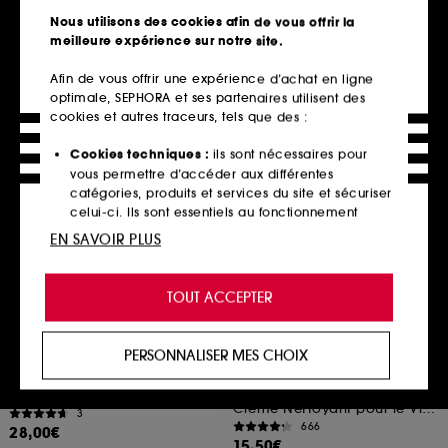
135,00€
14
Nous utilisons des cookies afin de vous offrir la
16,00€
900,00€
/
100ml
meilleure expérience sur notre site.
Afin de vous offrir une expérience d’achat en ligne
optimale, SEPHORA et ses partenaires utilisent des
cookies et autres traceurs, tels que des :
Ajouter au panier
Ajouter au panier
Cookies techniques :
ils sont nécessaires pour
vous permettre d’accéder aux différentes
catégories, produits et services du site et sécuriser
Clean at Sephora
Exclu
celui-ci. Ils sont essentiels au fonctionnement
technique du site et ne peuvent être désactivés.
EN SAVOIR PLUS
Cookies de personnalisation :
ils nous permettent
de vous offrir une expérience enrichie et
TOUT ACCEPTER
personnalisée en vous recommandant des
produits, des services et des contenus qui
répondent au mieux à vos préférences, et de vous
PERSONNALISER MES CHOIX
proposer des offres promotionnelles adaptées à
THE INKEY LIST
THE ORDINARY
Clearer Skin Starts Here
Crème Nettoyante aux
votre profil.
Glycolipides
Coffret Soin Anti-Imperfection
Crème Nettoyant pour le Visage
3
Cookies réseaux sociaux et publicité :
ils sont
666
28,00€
utilisés pour vous présenter du contenu susceptible
15,50€