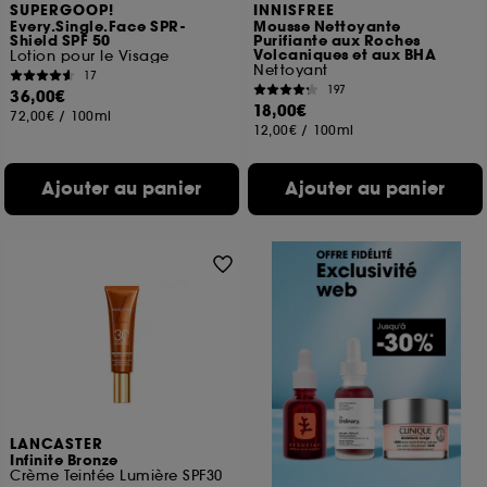
SUPERGOOP!
INNISFREE
Every.Single.Face SPR-
Mousse Nettoyante
Shield SPF 50
Purifiante aux Roches
Volcaniques et aux BHA
Lotion pour le Visage
Nettoyant
17
197
36,00€
18,00€
72,00€
/
100ml
12,00€
/
100ml
Ajouter au panier
Ajouter au panier
LANCASTER
Infinite Bronze
Crème Teintée Lumière SPF30