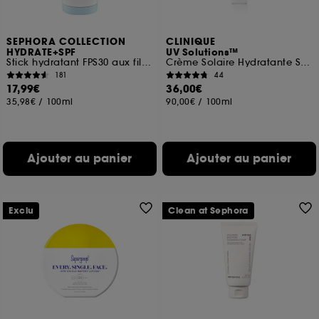
SEPHORA COLLECTION
CLINIQUE
HYDRATE+SPF
UV Solutions™
Stick hydratant FPS30 aux filtres UVA/UVB
Crème Solaire Hydratante SPF 50
181
44
17,99€
36,00€
35,98€
/
100ml
90,00€
/
100ml
Ajouter au panier
Ajouter au panier
Exclu
Clean at Sephora