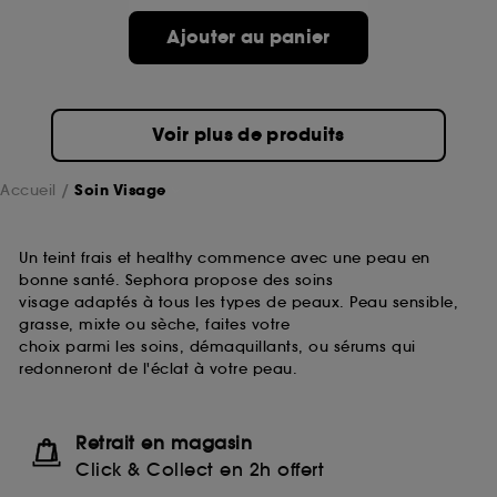
passe.
Ajouter au panier
A l'exception des cookies techniques, le dépôt et la
lecture de ces traceurs requiert votre accord. Vous
pouvez personnaliser vos choix concernant le dépôt
Voir plus de produits
de ces cookies grâce au bouton "personnaliser mes
choix" ci-dessous ou décider de "tout accepter".
Sephora pourra associer les informations de
Accueil
Soin Visage
navigation collectées par ces Cookies, pour les
finalités acceptées, avec les données personnelles
collectées ou générées lors de votre activité en ligne
Un teint frais et healthy commence avec une peau en
ou en magasin. Pour refuser tous les cookies, cliques
bonne santé. Sephora propose des soins
sur "continuer sans accepter". Voous pouvez à tout
visage adaptés à tous les types de peaux. Peau sensible,
moment choisir de retirer votrte consentement. Si vous
grasse, mixte ou sèche, faites votre
souhaitez obtenir plus d'information sur les cookies
choix parmi les soins, démaquillants, ou sérums qui
utilisés,
cliquez
ici
.
redonneront de l'éclat à votre peau.
Retrait en magasin
Click & Collect en 2h offert