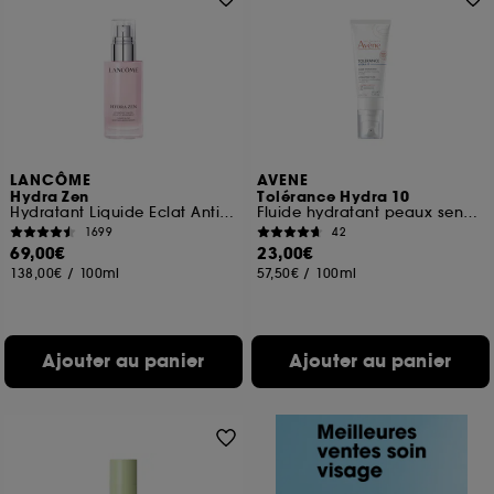
LANCÔME
AVENE
Hydra Zen
Tolérance Hydra 10
Hydratant Liquide Eclat Anti-stress
Fluide hydratant peaux sensibles normales à mixtes
1699
42
69,00€
23,00€
138,00€
/
100ml
57,50€
/
100ml
Ajouter au panier
Ajouter au panier