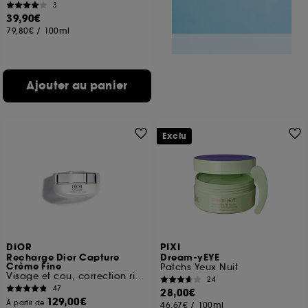
3
39,90€
79,80€
/
100ml
Ajouter au panier
Exclu
DIOR
PIXI
Recharge Dior Capture
Dream-yEYE
Crème Fine
Patchs Yeux Nuit
Visage et cou, correction rides et fermeté
24
47
28,00€
129,00€
À partir de
46,67€
/
100ml