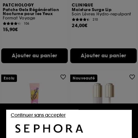
PATCHOLOGY
CLINIQUE
Patchs Gels Régénération
Moisture Surge Lip
Nocturne pour les Yeux
Soin Lèvres Hydro-repulpant
Format Voyage
210
106
24,00€
15,90€
Ajouter au panier
Ajouter au panier
Exclu
Nouveauté
Continuer sans accepter
LANOLIPS
WESTMAN ATELIER
Sun Balm SPF 30 Tropical
Sérum Complexe Anti-Pores
baume à lèvres avec SPF
Serum visage