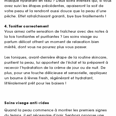
masque hydratant en tissu ? Deux soins intensifs qui, si vous
avez suivi les étapes précédentes, apaiseront la soif de
votre peau et la rendront aussi douce que la peau d’une
pêche. Effet rafraîchissant garanti, bye bye tiraillements !
4. Tonifier correctement
Vous aimez cette sensation de fraîcheur avec des notes à
la fois tonifiantes et purifiantes ? Les soins visage au
parfum délicat offrent un moment de relaxation bien
mérité, dont vous ne pourrez plus vous passer.
Les toniques, avant-dernière étape de la routine skincare,
purifient la peau, lui apportent de l’éclat et la préparent à
recevoir l’hydratation de la crème de jour ou de nuit. De
plus, pour une touche délicieuse et sensorielle, appliquez
un baume à lèvres Fresh, régénérant et hydratant,
littéralement prêt pour les baisers !
Soins visage anti-rides
Quand la peau commence à montrer les premiers signes
du temps, il est nécessaire d’agir. Sephora propose une