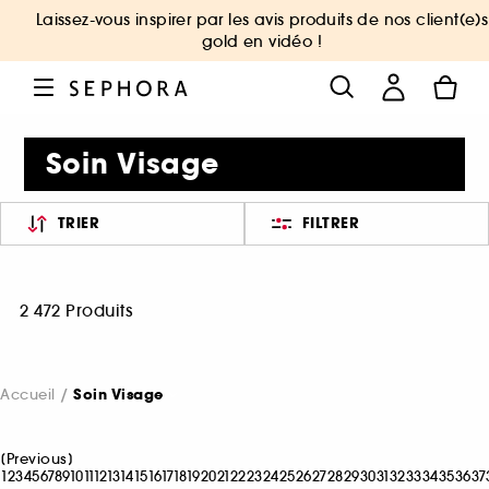
Laissez-vous inspirer par les avis produits de nos client(e)s
gold en vidéo !
Soin Visage
TRIER
FILTRER
2 472 Produits
Accueil
Soin Visage
[
Previous
]
1
2
3
4
5
6
7
8
9
10
11
12
13
14
15
16
17
18
19
20
21
22
23
24
25
26
27
28
29
30
31
32
33
34
35
36
37